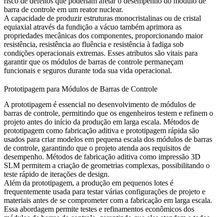
risco de defeitos que poderiam afetar o desempenho do módulo de
barra de controle em um reator nuclear.
A capacidade de produzir estruturas monocristalinas ou de cristal
equiaxial através da fundição a vácuo também aprimora as
propriedades mecânicas dos componentes, proporcionando maior
resistência, resistência ao fluência e resistência à fadiga sob
condições operacionais extremas. Esses atributos são vitais para
garantir que os módulos de barras de controle permaneçam
funcionais e seguros durante toda sua vida operacional.
Prototipagem para Módulos de Barras de Controle
A prototipagem é essencial no desenvolvimento de módulos de
barras de controle, permitindo que os engenheiros testem e refinem o
projeto antes do início da produção em larga escala. Métodos de
prototipagem como
fabricação aditiva
e
prototipagem rápida
são
usados para criar modelos em pequena escala dos módulos de barras
de controle, garantindo que o projeto atenda aos requisitos de
desempenho. Métodos de fabricação aditiva como
impressão 3D
SLM
permitem a criação de geometrias complexas, possibilitando o
teste rápido de iterações de design.
Além da prototipagem, a
produção em pequenos lotes
é
frequentemente usada para testar várias configurações de projeto e
materiais antes de se comprometer com a fabricação em larga escala.
Essa abordagem permite testes e refinamentos econômicos dos