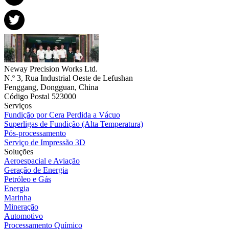
Neway Precision Works Ltd.
N.º 3, Rua Industrial Oeste de Lefushan
Fenggang, Dongguan, China
Código Postal 523000
Serviços
Fundição por Cera Perdida a Vácuo
Superligas de Fundição (Alta Temperatura)
Pós-processamento
Serviço de Impressão 3D
Soluções
Aeroespacial e Aviação
Geração de Energia
Petróleo e Gás
Energia
Marinha
Mineração
Automotivo
Processamento Químico