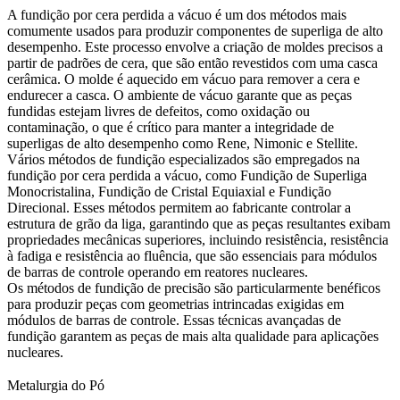
A
fundição por cera perdida a vácuo
é um dos métodos mais
comumente usados para produzir componentes de superliga de alto
desempenho. Este processo envolve a criação de moldes precisos a
partir de padrões de cera, que são então revestidos com uma casca
cerâmica. O molde é aquecido em vácuo para remover a cera e
endurecer a casca. O ambiente de vácuo garante que as peças
fundidas estejam livres de defeitos, como oxidação ou
contaminação, o que é crítico para manter a integridade de
superligas de alto desempenho como Rene, Nimonic e Stellite.
Vários métodos de fundição especializados são empregados na
fundição por cera perdida a vácuo, como
Fundição de Superliga
Monocristalina
,
Fundição de Cristal Equiaxial
e
Fundição
Direcional
. Esses métodos permitem ao fabricante controlar a
estrutura de grão da liga, garantindo que as peças resultantes exibam
propriedades mecânicas superiores, incluindo resistência, resistência
à fadiga e resistência ao fluência, que são essenciais para módulos
de barras de controle operando em reatores nucleares.
Os métodos de
fundição de precisão
são particularmente benéficos
para produzir peças com geometrias intrincadas exigidas em
módulos de barras de controle. Essas técnicas avançadas de
fundição garantem as peças de mais alta qualidade para aplicações
nucleares.
Metalurgia do Pó