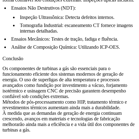
Ensaios Não Destrutivos (NDT)
:
Inspeção Ultrassônica
: Detecta
defeitos internos
.
Tomografia Industrial
:
escaneamento CT
fornece imagens
internas detalhadas.
Ensaios Mecânicos
: Testes de
tração
, fadiga e fluência.
Análise de Composição Química
: Utilizando
ICP-OES
.
Conclusão
Os
componentes de turbinas a gás
são essenciais para o
funcionamento eficiente dos sistemas modernos de geração de
energia. O uso de
superligas de alta temperatura
e processos
avançados como
fundição por investimento a vácuo
,
forjamento
isotérmico
e
usinagem CNC de precisão
garantem desempenho
confiável sob condições extremas.
Métodos de pós-processamento como
HIP
,
tratamento térmico
e
revestimentos térmicos
aumentam ainda mais a durabilidade.
À medida que as
demandas de geração de energia
continuam
crescendo, avanços em materiais e tecnologias de fabricação
melhorarão ainda mais a eficiência e a vida útil dos componentes de
turbinas a gás.