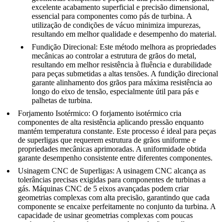
excelente acabamento superficial e
precisão dimensional
,
essencial para componentes como
pás de turbina
. A
utilização de condições de vácuo minimiza impurezas,
resultando em melhor qualidade e desempenho do material.
Fundição Direcional
: Este método melhora as propriedades
mecânicas ao controlar a estrutura de grãos do metal,
resultando em melhor
resistência à fluência
e durabilidade
para peças submetidas a altas tensões. A
fundição direcional
garante alinhamento dos grãos para máxima resistência ao
longo do eixo de tensão, especialmente útil para pás e
palhetas de turbina.
Forjamento Isotérmico
: O
forjamento isotérmico
cria
componentes de alta resistência aplicando pressão enquanto
mantém temperatura constante. Este processo é ideal para peças
de superligas que requerem estrutura de grãos uniforme e
propriedades mecânicas aprimoradas. A uniformidade obtida
garante
desempenho consistente
entre diferentes componentes.
Usinagem CNC de Superligas
: A
usinagem CNC
alcança as
tolerâncias precisas exigidas para componentes de turbinas a
gás.
Máquinas CNC de 5 eixos
avançadas podem criar
geometrias complexas com alta precisão, garantindo que cada
componente se encaixe perfeitamente no conjunto da turbina. A
capacidade de usinar geometrias complexas com poucas