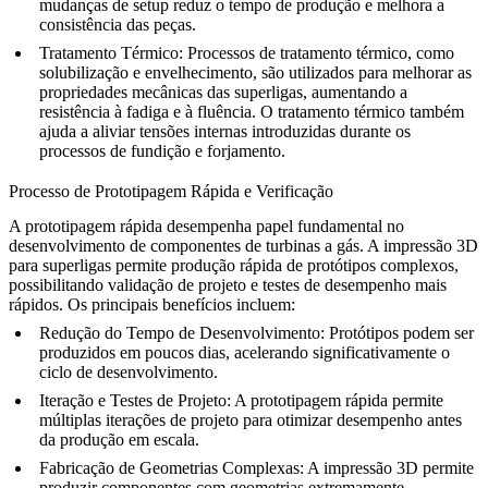
mudanças de setup reduz o tempo de produção e melhora a
consistência das peças.
Tratamento Térmico
: Processos de
tratamento térmico
, como
solubilização e envelhecimento, são utilizados para melhorar as
propriedades mecânicas das superligas, aumentando a
resistência à fadiga e à fluência. O tratamento térmico também
ajuda a
aliviar tensões internas
introduzidas durante os
processos de fundição e forjamento.
Processo de Prototipagem Rápida e Verificação
A
prototipagem rápida
desempenha papel fundamental no
desenvolvimento de componentes de turbinas a gás. A
impressão 3D
para superligas
permite produção rápida de protótipos complexos,
possibilitando validação de projeto e testes de desempenho mais
rápidos. Os principais benefícios incluem:
Redução do Tempo de Desenvolvimento
: Protótipos podem ser
produzidos em poucos dias, acelerando significativamente o
ciclo de desenvolvimento.
Iteração e Testes de Projeto
: A
prototipagem rápida
permite
múltiplas iterações de projeto para otimizar desempenho antes
da produção em escala.
Fabricação de Geometrias Complexas
: A
impressão 3D
permite
produzir componentes com geometrias extremamente