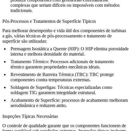
complexas que seriam difíceis ou impossíveis com métodos
tradicionais.
Pós-Processos e Tratamentos de Superfície Típicos
Para melhorar desempenho e vida útil dos componentes de turbinas
a gás, várias técnicas de
pós-processamento e tratamento de
superfície
são utilizadas:
Prensagem Isostática a Quente (HIP)
: O
HIP
elimina porosidade
interna e melhora densidade do material.
Tratamento Térmico
: Processos adicionais de
tratamento
térmico
garantem propriedades mecânicas ideais.
Revestimento de Barreira Térmica (TBC)
:
TBC
protege
componentes contra temperaturas extremas.
Soldagem de Superligas
: Técnicas especializadas como
soldagem TIG garantem integridade estrutural.
Acabamento de Superfície
:
processos de acabamento
melhoram
aerodinâmica e reduzem atrito.
Inspeções Típicas Necessárias
O controle de qualidade garante que os componentes funcionem de
forma confiável sob condições extremas.
Inspeções típicas
incluem: