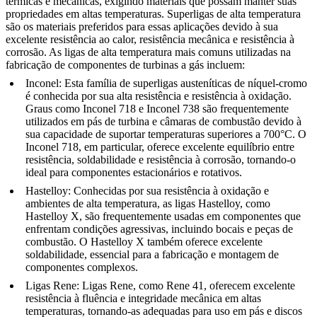
térmicas e mecânicas, exigindo materiais que possam manter suas
propriedades em altas temperaturas.
Superligas de alta temperatura
são os materiais preferidos para essas aplicações devido à sua
excelente resistência ao calor, resistência mecânica e resistência à
corrosão. As ligas de alta temperatura mais comuns utilizadas na
fabricação de componentes de turbinas a gás incluem:
Inconel
: Esta família de superligas austeníticas de níquel-cromo
é conhecida por sua alta resistência e resistência à oxidação.
Graus como
Inconel 718
e Inconel 738 são frequentemente
utilizados em pás de turbina e câmaras de combustão devido à
sua capacidade de suportar temperaturas superiores a 700°C. O
Inconel 718, em particular, oferece excelente equilíbrio entre
resistência, soldabilidade e resistência à corrosão, tornando-o
ideal para componentes estacionários e rotativos.
Hastelloy
: Conhecidas por sua resistência à oxidação e
ambientes de alta temperatura, as
ligas Hastelloy
, como
Hastelloy X,
são frequentemente usadas em componentes que
enfrentam condições agressivas, incluindo bocais e peças de
combustão. O Hastelloy X também oferece excelente
soldabilidade, essencial para a fabricação e montagem de
componentes complexos.
Ligas Rene
: Ligas Rene, como Rene 41, oferecem excelente
resistência à fluência e integridade mecânica em altas
temperaturas, tornando-as adequadas para uso em pás e discos