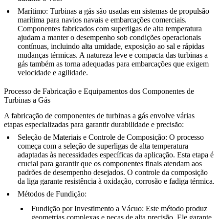
Marítimo
: Turbinas a gás são usadas em sistemas de propulsão
marítima para navios navais e embarcações comerciais.
Componentes fabricados com superligas de alta temperatura
ajudam a manter o desempenho sob condições operacionais
contínuas, incluindo
alta umidade, exposição ao sal e rápidas
mudanças térmicas
. A natureza leve e compacta das turbinas a
gás também as torna adequadas para embarcações que exigem
velocidade e agilidade.
Processo de Fabricação e Equipamentos dos Componentes de
Turbinas a Gás
A fabricação de componentes de turbinas a gás
envolve várias
etapas especializadas para garantir durabilidade e precisão:
Seleção de Materiais e Controle de Composição
: O processo
começa com a seleção de
superligas de alta temperatura
adaptadas às necessidades específicas da aplicação. Esta etapa é
crucial para garantir que os componentes finais atendam aos
padrões de desempenho desejados. O
controle da composição
da liga
garante resistência à oxidação, corrosão e fadiga térmica.
Métodos de Fundição
:
Fundição por Investimento a Vácuo
: Este método produz
geometrias complexas e peças de alta precisão. Ele garante