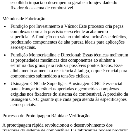
escolhida impacta o desempenho geral e a longevidade do
fixador do sistema de combustível.
Métodos de Fabricação:
Fundição por Investimento a Vácuo
: Este processo cria
peças
complexas
com alta precisão e excelente acabamento
superficial. A fundição em vácuo minimiza inclusões e defeitos,
produzindo componentes de alta pureza ideais para aplicações
aeroespaciais.
Fundição Monocristalina e Direcional
: Essas técnicas melhoram
as propriedades mecânicas dos componentes ao
alinhar a
estrutura dos grãos
para reduzir possíveis pontos fracos. Esse
alinhamento aumenta a resistência à fadiga, o que é crucial para
componentes submetidos a tensões cíclicas.
Usinagem CNC de Superligas
: A
usinagem CNC
é essencial
para alcançar tolerâncias apertadas e geometrias complexas
exigidas nos fixadores do sistema de combustível. A precisão da
usinagem CNC garante que cada peça atenda às
especificações
aeroespaciais
.
Processo de Prototipagem Rápida e Verificação
A
prototipagem rápida
revolucionou o desenvolvimento dos
fixadores do sistema de combustível. Os fabricantes podem produzir