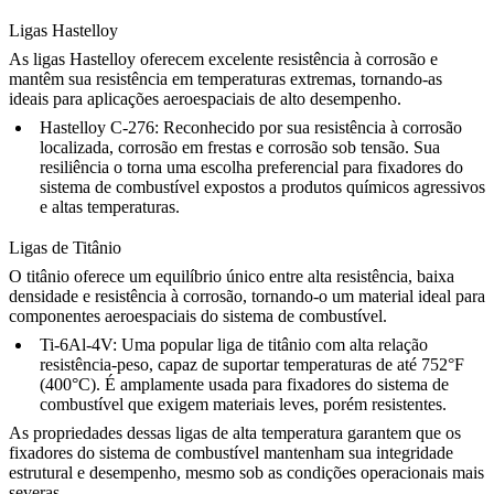
Ligas Hastelloy
As
ligas Hastelloy
oferecem excelente resistência à corrosão e
mantêm sua resistência em temperaturas extremas, tornando-as
ideais para
aplicações aeroespaciais de alto desempenho
.
Hastelloy C-276
: Reconhecido por sua resistência à corrosão
localizada, corrosão em frestas e corrosão sob tensão. Sua
resiliência o torna uma escolha preferencial para
fixadores do
sistema de combustível
expostos a produtos químicos agressivos
e altas temperaturas.
Ligas de Titânio
O
titânio
oferece um equilíbrio único entre alta resistência, baixa
densidade e resistência à corrosão, tornando-o um material ideal para
componentes aeroespaciais do sistema de combustível.
Ti-6Al-4V
: Uma popular
liga de titânio
com alta relação
resistência-peso, capaz de suportar temperaturas de até 752°F
(400°C). É amplamente usada para fixadores do sistema de
combustível que exigem materiais leves, porém resistentes.
As propriedades dessas ligas de alta temperatura garantem que os
fixadores do sistema de combustível mantenham sua integridade
estrutural e desempenho, mesmo sob as condições operacionais mais
severas.