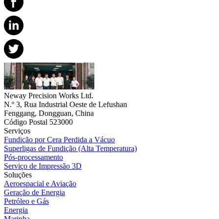
Neway Precision Works Ltd.
N.º 3, Rua Industrial Oeste de Lefushan
Fenggang, Dongguan, China
Código Postal 523000
Serviços
Fundição por Cera Perdida a Vácuo
Superligas de Fundição (Alta Temperatura)
Pós-processamento
Serviço de Impressão 3D
Soluções
Aeroespacial e Aviação
Geração de Energia
Petróleo e Gás
Energia
Marinha