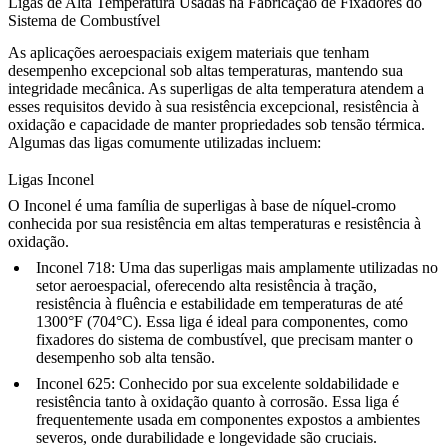
Ligas de Alta Temperatura Usadas na Fabricação de Fixadores do
Sistema de Combustível
As aplicações aeroespaciais exigem materiais que tenham
desempenho excepcional sob altas temperaturas, mantendo sua
integridade mecânica. As
superligas de alta temperatura
atendem a
esses requisitos devido à sua resistência excepcional, resistência à
oxidação e capacidade de manter propriedades sob tensão térmica.
Algumas das ligas comumente utilizadas incluem:
Ligas Inconel
O
Inconel
é uma família de superligas à base de níquel-cromo
conhecida por sua resistência em altas temperaturas e resistência à
oxidação.
Inconel 718
: Uma das superligas mais amplamente utilizadas no
setor aeroespacial, oferecendo alta resistência à tração,
resistência à fluência e estabilidade em temperaturas de até
1300°F (704°C). Essa liga é ideal para componentes, como
fixadores do sistema de combustível
, que precisam manter o
desempenho sob alta tensão.
Inconel 625
: Conhecido por sua excelente
soldabilidade
e
resistência tanto à oxidação quanto à corrosão. Essa liga é
frequentemente usada em componentes expostos a ambientes
severos, onde durabilidade e longevidade são cruciais.