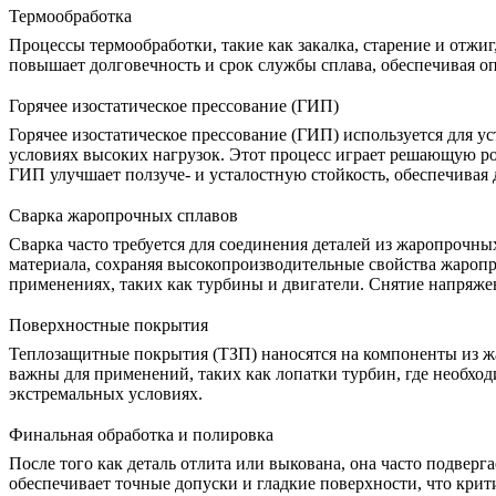
Термообработка
Процессы
термообработки
, такие как закалка, старение и отж
повышает долговечность и срок службы сплава, обеспечивая о
Горячее изостатическое прессование (ГИП)
Горячее изостатическое прессование (ГИП)
используется для у
условиях высоких нагрузок. Этот процесс играет решающую р
ГИП
улучшает ползуче- и усталостную стойкость, обеспечивая
Сварка жаропрочных сплавов
Сварка часто требуется для соединения деталей из жаропрочн
материала, сохраняя высокопроизводительные свойства жароп
применениях, таких как турбины и двигатели.
Снятие напряже
Поверхностные покрытия
Теплозащитные покрытия (ТЗП) наносятся на компоненты из ж
важны для применений, таких как лопатки турбин, где необхо
экстремальных условиях.
Финальная обработка и полировка
После того как деталь отлита или выкована, она часто подвер
обеспечивает точные допуски и гладкие поверхности, что кри