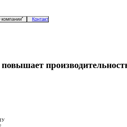
 компании
Контакт
 повышает производительност
ЧПУ
е