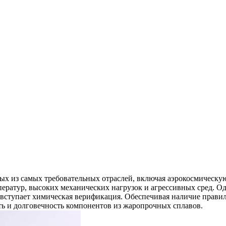
ых из самых требовательных отраслей, включая
аэрокосмическу
ператур, высоких механических нагрузок и агрессивных сред. 
 вступает
химическая верификация
. Обеспечивая наличие прав
ь и долговечность компонентов из жаропрочных сплавов.