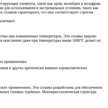
егирующие элементы, такие как хром, молибден и вольфрам.
ми для использования в экстремальных условиях, таких как
х сплавов гарантируют, что они соответствуют строгим
включают:
остью при повышенных температурах. Эти сплавы широко
ься окислению даже при температурах выше 1000°C делает их
их применениях.
рания и других критически важных аэрокосмических
ких применениях. Эти сплавы разработаны для обеспечения
льных газовых турбинах. Монокристаллическая структура