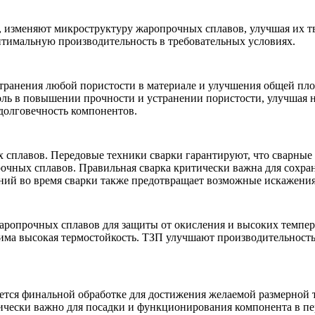
иг, изменяют микроструктуру жаропрочных сплавов, улучшая их т
птимальную производительность в требовательных условиях.
странения любой пористости в материале и улучшения общей пло
оль в повышении прочности и устранении пористости, улучшая 
 долговечность компонентов.
ых сплавов. Передовые
техники сварки
гарантируют, что сварные
рочных сплавов. Правильная сварка критически важна для сохр
ний
во время сварки также предотвращает возможные искажения 
аропрочных сплавов для защиты от окисления и высоких темпер
дима высокая термостойкость.
ТЗП
улучшают производительность 
гается финальной обработке для достижения желаемой размерной 
тически важно для посадки и функционирования компонента в п