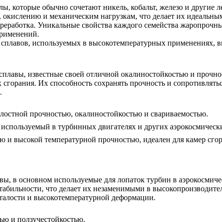
 которые обычно сочетают никель, кобальт, железо и другие л
, окислению и механическим нагрузкам, что делает их идеальны
реработка. Уникальные свойства каждого семейства жаропрочны
применений.
 сплавов, используемых в высокотемпературных применениях, 
плавы, известные своей отличной окалиностойкостью и прочн
х сгорания. Их способность сохранять прочность и сопротивлят
.
алостной прочностью, окалиностойкостью и свариваемостью.
 используемый в турбинных двигателях и других аэрокосмическ
ию и высокой температурной прочностью, идеален для камер сго
 в основном используемые для лопаток турбин в аэрокосмичес
табильности, что делает их незаменимыми в высокопроизводите
сталости и высокотемпературной деформации.
ью и ползучестойкостью.