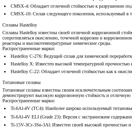
CMSX-4
: Обладает отличной стойкостью к разрушению п
CMSX-10
: Сплав следующего поколения, используемый в т
Сплавы Hastelloy
Сплавы Hastelloy
известны своей отличной коррозионной стойк
сопротивляться окислению, точечной коррозии и коррозионном
реакторы и высокотемпературные химические среды.
Распространенные марки:
Hastelloy C-276
: Ведущий сплав для химической переработ
Hastelloy X
: Известен высокой температурной прочностью 
Hastelloy C-22
: Обладает отличной стойкостью как к окисл
Титановые сплавы
Титановые сплавы
известны своим исключительным соотношени
демонстрируют высокую коррозионную стойкость и отличную 
Распространенные марки:
Ti-6Al-4V (TC4)
: Наиболее широко используемый титановы
Ti-6Al-4V ELI (Grade 23)
: Версия с экстранизким содержа
Ti-15V-3Cr-3Sn-3Al
: Известен своей высокой прочностью и