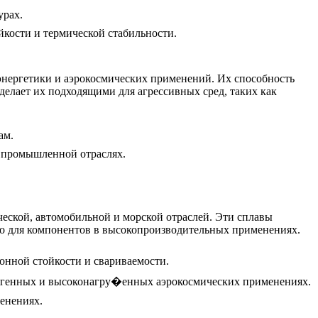
урах.
йкости и термической стабильности.
энергетики и аэрокосмических применений. Их способность
елает их подходящими для агрессивных сред, таких как
ам.
и промышленной отраслях.
еской, автомобильной и морской отраслей. Эти сплавы
о для компонентов в высокопроизводительных применениях.
онной стойкости и свариваемости.
иогенных и высоконагру�енных аэрокосмических применениях.
менениях.