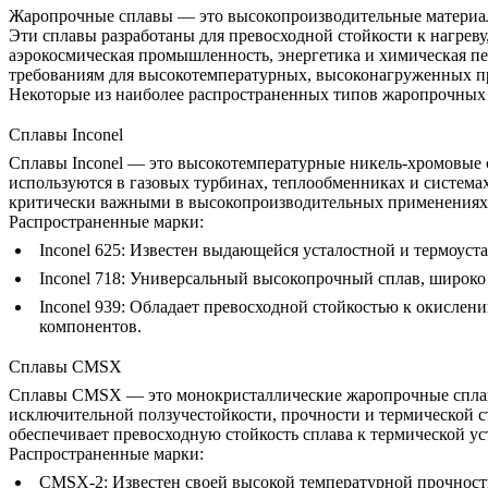
Жаропрочные сплавы — это высокопроизводительные материалы,
Эти сплавы разработаны для превосходной стойкости к нагреву
аэрокосмическая промышленность, энергетика и химическая пе
требованиям для высокотемпературных, высоконагруженных 
Некоторые из наиболее распространенных типов жаропрочных
Сплавы Inconel
Сплавы Inconel
— это высокотемпературные никель-хромовые с
используются в газовых турбинах, теплообменниках и система
критически важными в высокопроизводительных применениях
Распространенные марки:
Inconel 625
: Известен выдающейся усталостной и термоуст
Inconel 718
: Универсальный высокопрочный сплав, широко
Inconel 939
: Обладает превосходной стойкостью к окислен
компонентов.
Сплавы CMSX
Сплавы CMSX — это монокристаллические жаропрочные сплавы,
исключительной ползучестойкости, прочности и термической с
обеспечивает превосходную стойкость сплава к термической у
Распространенные марки:
CMSX-2
: Известен своей высокой температурной прочност