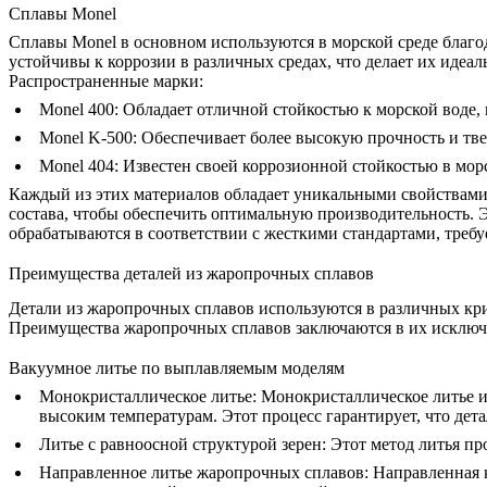
Сплавы Monel
Сплавы Monel
в основном используются в морской среде благод
устойчивы к коррозии в различных средах, что делает их иде
Распространенные марки:
Monel 400
: Обладает отличной стойкостью к морской воде,
Monel K-500: Обеспечивает более высокую прочность и тве
Monel 404
: Известен своей коррозионной стойкостью в мо
Каждый из этих материалов обладает уникальными свойствами
состава, чтобы обеспечить оптимальную производительность. 
обрабатываются в соответствии с жесткими стандартами, тре
Преимущества деталей из жаропрочных сплавов
Детали из жаропрочных сплавов используются в различных кр
Преимущества жаропрочных сплавов заключаются в их исключ
Вакуумное литье по выплавляемым моделям
Монокристаллическое литье
:
Монокристаллическое литье ис
высоким температурам. Этот процесс гарантирует, что дет
Литье с равноосной структурой зерен
:
Этот метод литья про
Направленное литье жаропрочных сплавов
:
Направленная к