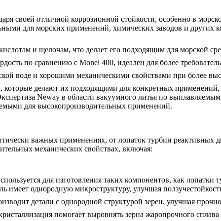
аря своей отличной коррозионной стойкости, особенно в морско
альными для морских применений, химических заводов и других 
 кислотам и щелочам, что делает его подходящим для морской ср
рдость по сравнению с Monel 400, идеален для более требовате
рской воде и хорошими механическими свойствами при более выс
, которые делают их подходящими для конкретных применений, 
Экспертиза Neway в области
вакуумного литья по выплавляемым
буемыми для высокопроизводительных применений.
итически важных применениях, от лопаток турбин реактивных д
ительных механических свойствах, включая:
пользуется для изготовления таких компонентов, как лопатки т
аль имеет однородную микроструктуру, улучшая ползучестойкость
изводит детали с однородной структурой зерен, улучшая прочно
ристаллизация помогает выровнять зерна жаропрочного сплава 