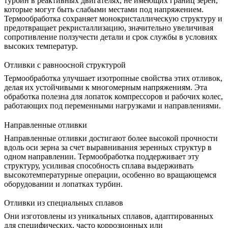
турбин в реактивных двигателях
, не имеющих границ зерен,
которые могут быть слабыми местами под напряжением.
Термообработка сохраняет монокристаллическую структуру и
предотвращает рекристаллизацию, значительно увеличивая
сопротивление ползучести
детали и срок службы в условиях
высоких температур.
Отливки с равноосной структурой
Термообработка улучшает
изотропные свойства этих отливок,
делая их устойчивыми к многомерным напряжениям. Эта
обработка полезна для лопаток компрессоров и рабочих колес,
работающих под переменными нагрузками и направлениями.
Направленные отливки
Направленные
отливки
достигают более высокой прочности
вдоль оси зерна за счет выравнивания зеренных структур в
одном направлении. Термообработка поддерживает эту
структуру, усиливая способность сплава выдерживать
высокотемпературные операции, особенно во вращающемся
оборудовании и лопатках турбин.
Отливки из специальных сплавов
Они изготовлены из
уникальных сплавов
, адаптированных
для специфических, часто коррозионных или