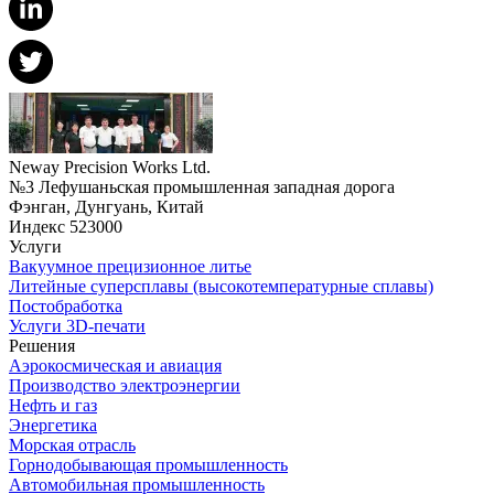
Neway Precision Works Ltd.
№3 Лефушаньская промышленная западная дорога
Фэнган, Дунгуань, Китай
Индекс 523000
Услуги
Вакуумное прецизионное литье
Литейные суперсплавы (высокотемпературные сплавы)
Постобработка
Услуги 3D-печати
Решения
Аэрокосмическая и авиация
Производство электроэнергии
Нефть и газ
Энергетика
Морская отрасль
Горнодобывающая промышленность
Автомобильная промышленность