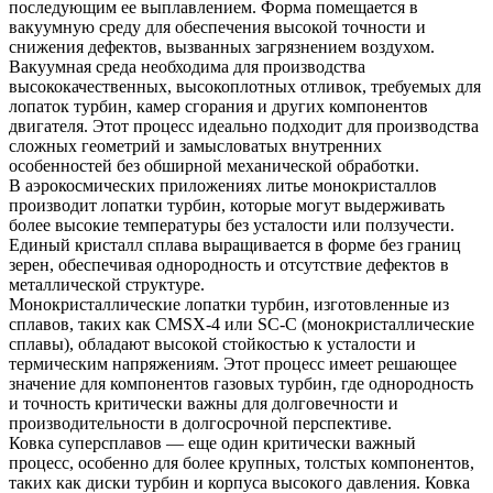
последующим ее выплавлением. Форма помещается в
вакуумную среду для обеспечения высокой точности и
снижения дефектов, вызванных загрязнением воздухом.
Вакуумная среда необходима для производства
высококачественных, высокоплотных отливок, требуемых для
лопаток турбин, камер сгорания и других компонентов
двигателя. Этот процесс идеально подходит для производства
сложных геометрий и замысловатых внутренних
особенностей без обширной механической обработки.
В аэрокосмических приложениях
литье монокристаллов
производит лопатки турбин, которые могут выдерживать
более высокие температуры без усталости или ползучести.
Единый кристалл сплава выращивается в форме без границ
зерен, обеспечивая однородность и отсутствие дефектов в
металлической структуре.
Монокристаллические лопатки турбин, изготовленные из
сплавов, таких как CMSX-4 или SC-C (монокристаллические
сплавы), обладают высокой стойкостью к усталости и
термическим напряжениям. Этот процесс имеет решающее
значение для компонентов газовых турбин, где однородность
и точность критически важны для долговечности и
производительности в долгосрочной перспективе.
Ковка суперсплавов
— еще один критически важный
процесс, особенно для более крупных, толстых компонентов,
таких как диски турбин и корпуса высокого давления. Ковка