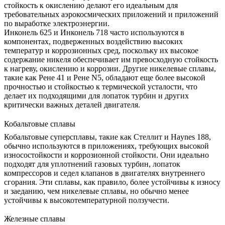
стойкость к окислению делают его идеальным для
требовательных аэрокосмических приложений и приложений
по выработке электроэнергии.
Инконель 625
и
Инконель 718
часто используются в
компонентах, подверженных воздействию высоких
температур и коррозионных сред, поскольку их высокое
содержание никеля обеспечивает им превосходную стойкость
к нагреву, окислению и коррозии. Другие никелевые сплавы,
такие как
Рене 41
и
Рене N5
, обладают еще более высокой
прочностью и стойкостью к термической усталости, что
делает их подходящими для лопаток турбин и других
критически важных деталей двигателя.
Кобальтовые сплавы
Кобальтовые суперсплавы, такие как
Стеллит
и Haynes 188,
обычно используются в приложениях, требующих высокой
износостойкости и коррозионной стойкости. Они идеально
подходят для уплотнений газовых турбин, лопаток
компрессоров и седел клапанов в двигателях внутреннего
сгорания. Эти сплавы, как правило, более устойчивы к износу
и заеданию, чем никелевые сплавы, но обычно менее
устойчивы к высокотемпературной ползучести.
Железные сплавы