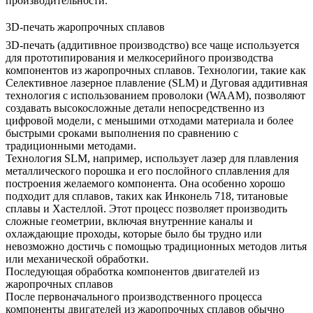
производительности.
3D-печать жаропрочных сплавов
3D-печать
(аддитивное производство) все чаще используется
для прототипирования и мелкосерийного производства
компонентов из жаропрочных сплавов. Технологии, такие как
Селективное лазерное плавление (SLM)
и
Дуговая аддитивная
технология с использованием проволоки (WAAM)
, позволяют
создавать высокосложные детали непосредственно из
цифровой модели, с меньшими отходами материала и более
быстрыми сроками выполнения по сравнению с
традиционными методами.
Технология SLM, например, использует лазер для плавления
металлического порошка и его послойного сплавления для
построения желаемого компонента. Она особенно хорошо
подходит для сплавов, таких как Инконель 718, титановые
сплавы и Хастеллой. Этот процесс позволяет производить
сложные геометрии, включая внутренние каналы и
охлаждающие проходы, которые было бы трудно или
невозможно достичь с помощью традиционных методов литья
или механической обработки.
Последующая обработка компонентов двигателей из
жаропрочных сплавов
После первоначального производственного процесса
компоненты двигателей из жаропрочных сплавов обычно