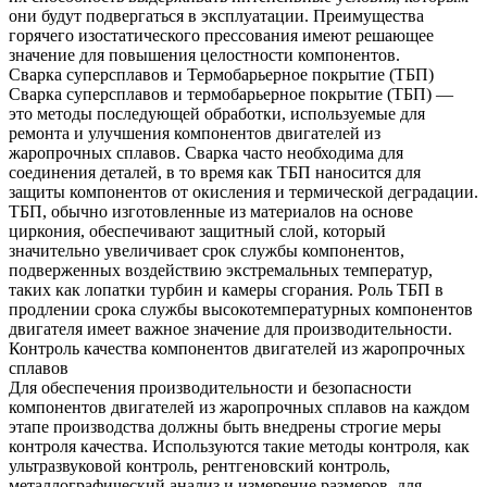
они будут подвергаться в эксплуатации.
Преимущества
горячего изостатического прессования
имеют решающее
значение для повышения целостности компонентов.
Сварка суперсплавов
и
Термобарьерное покрытие (ТБП)
Сварка суперсплавов и термобарьерное покрытие (ТБП) —
это методы последующей обработки, используемые для
ремонта и улучшения компонентов двигателей из
жаропрочных сплавов. Сварка часто необходима для
соединения деталей, в то время как ТБП наносится для
защиты компонентов от окисления и термической деградации.
ТБП, обычно изготовленные из материалов на основе
циркония, обеспечивают защитный слой, который
значительно увеличивает срок службы компонентов,
подверженных воздействию экстремальных температур,
таких как лопатки турбин и камеры сгорания.
Роль ТБП
в
продлении срока службы высокотемпературных компонентов
двигателя имеет важное значение для производительности.
Контроль качества компонентов двигателей из жаропрочных
сплавов
Для обеспечения производительности и безопасности
компонентов двигателей из жаропрочных сплавов на каждом
этапе производства должны быть внедрены строгие меры
контроля качества. Используются такие методы контроля, как
ультразвуковой контроль
, рентгеновский контроль,
металлографический анализ и измерение размеров, для