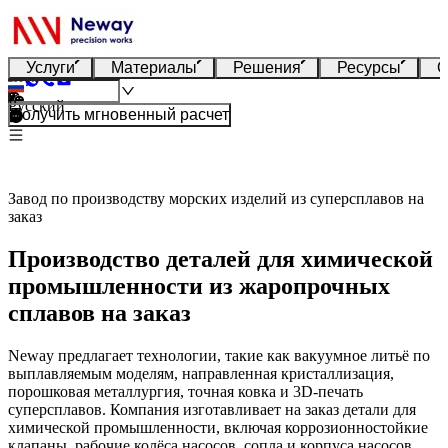
Услуги
Материалы
Решения
Ресурсы
О
Русский
Получить мгновенный расчет
Завод по производству морских изделий из суперсплавов на
заказ
Производство деталей для химической
промышленности из жаропрочных
сплавов на заказ
Neway предлагает технологии, такие как вакуумное литьё по
выплавляемым моделям, направленная кристаллизация,
порошковая металлургия, точная ковка и 3D-печать
суперсплавов. Компания изготавливает на заказ детали для
химической промышленности, включая коррозионностойкие
клапаны, рабочие колёса насосов, сопла и корпуса насосов.