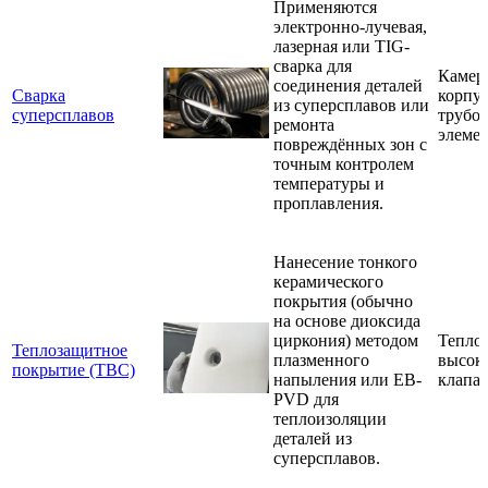
Применяются
электронно-лучевая,
лазерная или TIG-
сварка для
Камер
соединения деталей
Сварка
корпус
из суперсплавов или
суперсплавов
трубо
ремонта
элеме
повреждённых зон с
точным контролем
температуры и
проплавления.
Нанесение тонкого
керамического
покрытия (обычно
на основе диоксида
циркония) методом
Тепло
Теплозащитное
плазменного
высок
покрытие (TBC)
напыления или EB-
клапа
PVD для
теплоизоляции
деталей из
суперсплавов.