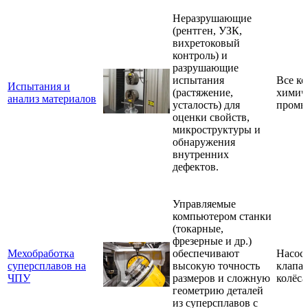
Неразрушающие
(рентген, УЗК,
вихретоковый
контроль) и
разрушающие
испытания
Все к
Испытания и
(растяжение,
химич
анализ материалов
усталость) для
промы
оценки свойств,
микроструктуры и
обнаружения
внутренних
дефектов.
Управляемые
компьютером станки
(токарные,
фрезерные и др.)
Мехобработка
обеспечивают
Насосн
суперсплавов на
высокую точность
клапан
ЧПУ
размеров и сложную
колёса
геометрию деталей
из суперсплавов с