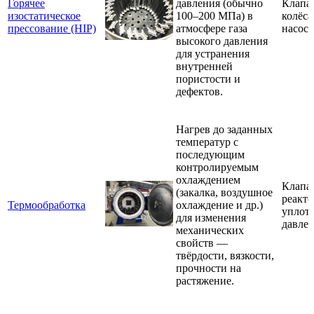
Горячее
давления (обычно
Клапа
изостатическое
100–200 МПа) в
колёса
прессование (HIP)
атмосфере газа
насос
высокого давления
для устранения
внутренней
пористости и
дефектов.
Нагрев до заданных
температур с
последующим
контролируемым
охлаждением
Клапа
(закалка, воздушное
реакто
Термообработка
охлаждение и др.)
уплот
для изменения
давле
механических
свойств —
твёрдости, вязкости,
прочности на
растяжение.