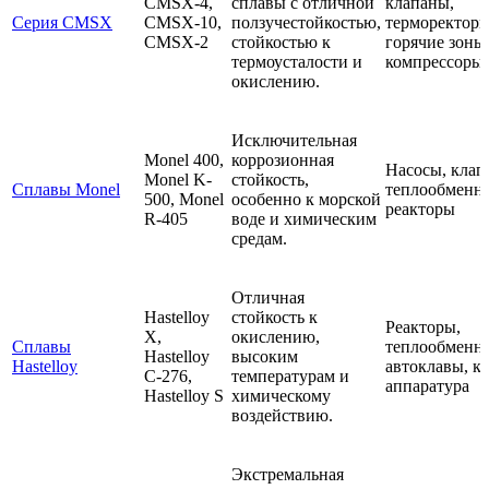
CMSX-4,
сплавы с отличной
клапаны,
Серия CMSX
CMSX-10,
ползучестойкостью,
терморекторы
CMSX-2
стойкостью к
горячие зоны
термоусталости и
компрессоры
окислению.
Исключительная
Monel 400,
коррозионная
Насосы, клап
Monel K-
стойкость,
Сплавы Monel
теплообменн
500, Monel
особенно к морской
реакторы
R-405
воде и химическим
средам.
Отличная
Hastelloy
стойкость к
Реакторы,
X,
окислению,
Сплавы
теплообменн
Hastelloy
высоким
Hastelloy
автоклавы, к
C-276,
температурам и
аппаратура
Hastelloy S
химическому
воздействию.
Экстремальная