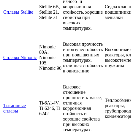
износо- и
Stellite 6B,
коррозионная
Седла клапан
Сплавы Stellite
Stellite 21,
стойкость, хорошие
подшипники,
Stellite 31
свойства при
мешалки
высоких
температурах.
Высокая прочность
Nimonic
и ползучестойкость
Выхлопные с
80A,
при повышенных
реакторы, кл
Сплавы Nimonic
Nimonic
температурах,
высокотемпе
105,
отличная стойкость
пружины
Nimonic 90
к окислению.
Высокое
отношение
прочности к массе,
Теплообменн
Ti-6Al-4V,
отличная
Титановые
реакторы,
Ti-6246, Ti-
коррозионная
сплавы
трубопровод
6242
стойкость и
конденсатор
хорошие свойства
при высоких
температурах.