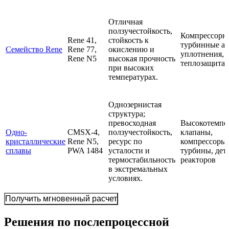
Отличная
ползучестойкость,
Компрессорны
Rene 41,
стойкость к
турбинные аг
Семейство Rene
Rene 77,
окислению и
уплотнения,
Rene N5
высокая прочность
теплозащита
при высоких
температурах.
Однозернистая
структура;
превосходная
Высокотемпе
Одно-
CMSX-4,
ползучестойкость,
клапаны,
кристаллические
Rene N5,
ресурс по
компрессоры,
сплавы
PWA 1484
усталости и
турбины, дет
термостабильность
реакторов
в экстремальных
условиях.
Получить мгновенный расчет
Решения по послепроцессной