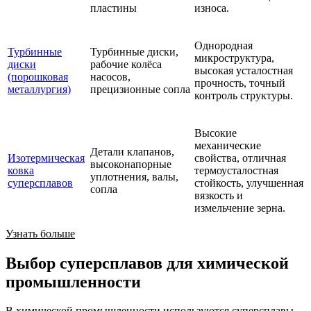
пластины
износа.
Однородная
Турбинные
Турбинные диски,
микроструктура,
диски
рабочие колёса
высокая усталостная
(порошковая
насосов,
прочность, точный
металлургия)
прецизионные сопла
контроль структуры.
Высокие
механические
Детали клапанов,
Изотермическая
свойства, отличная
высоконапорные
ковка
термоусталостная
уплотнения, валы,
суперсплавов
стойкость, улучшенная
сопла
вязкость и
измельчение зерна.
Узнать больше
Выбор суперсплавов для химической
промышленности
В химической промышленности используются суперсплавы,