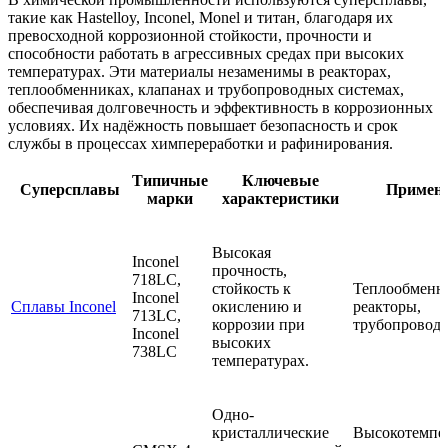
такие как Hastelloy, Inconel, Monel и титан, благодаря их
превосходной коррозионной стойкости, прочности и
способности работать в агрессивных средах при высоких
температурах. Эти материалы незаменимы в реакторах,
теплообменниках, клапанах и трубопроводных системах,
обеспечивая долговечность и эффективность в коррозионных
условиях. Их надёжность повышает безопасность и срок
службы в процессах химпереработки и рафинирования.
Типичные
Ключевые
Суперсплавы
Примен
марки
характеристики
Высокая
Inconel
прочность,
718LC,
стойкость к
Теплообменн
Inconel
Сплавы Inconel
окислению и
реакторы,
713LC,
коррозии при
трубопроводы
Inconel
высоких
738LC
температурах.
Одно-
кристаллические
Высокотемпе