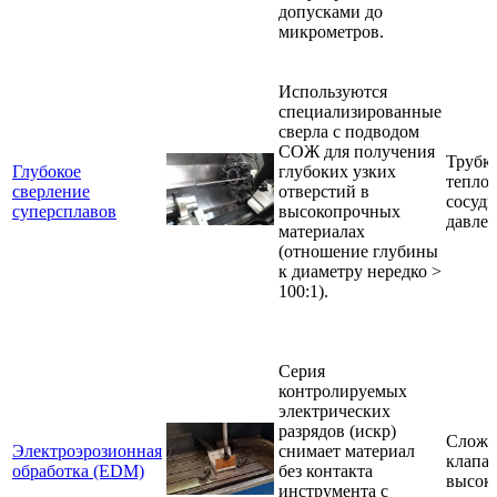
допусками до
микрометров.
Используются
специализированные
сверла с подводом
СОЖ для получения
Трубк
Глубокое
глубоких узких
тепло
сверление
отверстий в
сосуд
суперсплавов
высокопрочных
давле
материалах
(отношение глубины
к диаметру нередко >
100:1).
Серия
контролируемых
электрических
разрядов (искр)
Сложн
Электроэрозионная
снимает материал
клапан
обработка (EDM)
без контакта
высок
инструмента с