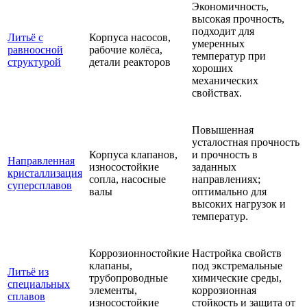
Экономичность,
высокая прочность,
подходит для
Литьё с
Корпуса насосов,
умеренных
равноосной
рабочие колёса,
температур при
структурой
детали реакторов
хороших
механических
свойствах.
Повышенная
усталостная прочность
Корпуса клапанов,
и прочность в
Направленная
износостойкие
заданных
кристаллизация
сопла, насосные
направлениях;
суперсплавов
валы
оптимально для
высоких нагрузок и
температур.
Коррозионностойкие
Настройка свойств
клапаны,
под экстремальные
Литьё из
трубопроводные
химические среды,
специальных
элементы,
коррозионная
сплавов
износостойкие
стойкость и защита от