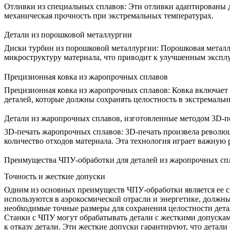
Отливки из специальных сплавов
:
Эти отливки адаптированы д
механическая прочность при экстремальных температурах.
Детали из порошковой металлургии
Диски турбин из порошковой металлургии
:
Порошковая металлу
микроструктуру материала, что приводит к улучшенным экспл
Прецизионная ковка из жаропрочных сплавов
Прецизионная ковка из жаропрочных сплавов
:
Ковка включает 
деталей, которые должны сохранять целостность в экстремаль
Детали из жаропрочных сплавов, изготовленные методом 3D-п
3D-печать жаропрочных сплавов
: 3D-печать произвела револю
количество отходов материала. Эта технология играет важную 
Преимущества ЧПУ-обработки для деталей из жаропрочных сп
Точность и жесткие допуски
Одним из основных преимуществ
ЧПУ-обработки
является ее 
используются в аэрокосмической отрасли и энергетике, должн
необходимые точные размеры для сохранения целостности детал
Станки с ЧПУ могут обрабатывать детали с жесткими допускам
к отказу детали. Эти жесткие допуски гарантируют, что дета