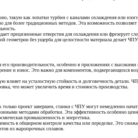
ию, такую как лопатки турбин с каналами охлаждения или изо
ьно для более традиционных методов. Эта возможность позволяе
ьность.
ает прецизионные отверстия для охлаждения или фрезерует сло
кой геометрии без ущерба для целостности материала делает ЧП
 его производительности, особенно в приложениях с высокими н
ение и износ. Это важно для компонентов, подвергающихся воз
ю влияет на усталостную стойкость и долговечность детали.
ЧП
вка, что может увеличить время и стоимость производства.
к только проект завершен, станки с ЧПУ могут немедленно начат
ционными методами обработки. Эта эффективность особенно цен
космическая промышленность и энергетика.
имость в обширном контроле качества или переделке. Это снижа
нтов из жаропрочных сплавов.