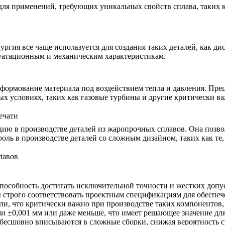
ля применений, требующих уникальных свойств сплава, таких к
ргия все чаще используется для создания таких деталей, как ди
уатационным и механическим характеристикам.
формование материала под воздействием тепла и давления. Пре
ных условиях, таких как газовые турбины и другие критически 
ечати
цию в производстве деталей из жаропрочных сплавов. Она позво
роль в производстве деталей со сложным дизайном, таких как те
лавов
способность достигать исключительной точности и жестких допу
ы строго соответствовать проектным спецификациям для обеспе
и, что критически важно при производстве таких компонентов, 
и ±0,001 мм или даже меньше, что имеет решающее значение дл
ли бесшовно вписываются в сложные сборки, снижая вероятность 