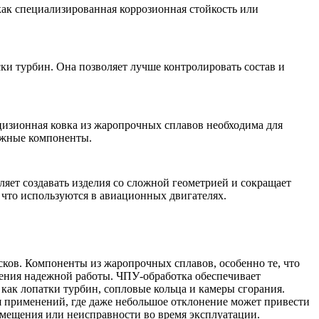
ак специализированная коррозионная стойкость или
ски турбин. Она позволяет лучше контролировать состав и
цизионная ковка из жаропрочных сплавов необходима для
важные компоненты.
ляет создавать изделия со сложной геометрией и сокращает
, что используются в авиационных двигателях.
сков. Компоненты из жаропрочных сплавов, особенно те, что
чения надежной работы. ЧПУ-обработка обеспечивает
как лопатки турбин, сопловые кольца и камеры сгорания.
я применений, где даже небольшое отклонение может привести
смещения или неисправности во время эксплуатации.