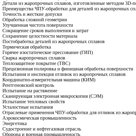
Детали из жаропрочных сплавов, изготовленные методом 3D-п
Преимущества ЧПУ-обработки для деталей из жаропрочных сп
Точность и жесткие допуски
Обработка сложной геометрии
Улучшенная чистота поверхности
Сокращение сроков выполнения и затрат
Сохранение целостности материала
Постобработка деталей из жаропрочных сплавов
Термическая обработка
Горячее изостатическое прессование (ГИП)
Сварка жаропрочных сплавов
Теплозащитное покрытие (TBC)
Прецизионная полировка и финишная обработка поверхности
Испытания и инспекция отливок из жаропрочных сплавов
Координатно-измерительная машина (КИМ)
Рентгеновский контроль
Испытание на растяжение
Сканирующая электронная микроскопия (СЭМ)
Испытание тепловых свойств
Усталостные испытания
Отраслевые применения ЧПУ-обработки для отливок из жароп
Аэрокосмическая промышленность
Энергетика
Судостроение и нефтегазовая отрасль
Оборона и военная промышленность