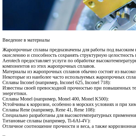
Введение в материалы
Жаропрочные сплавы предназначены для работы под высоким на
окислению и способность сохранять структурную целостность
Aerotech
предоставляет услуги по обработке высокотемператур
компонентов из этих жаропрочных сплавов.
Материалы из жаропрочных сплавов обычно состоят из высоко
Некоторые из наиболее часто используемых жаропрочных спла
Сплавы Inconel (например,
Inconel 625
,
Inconel 718
):
Известны своей превосходной прочностью при повышенных тем
энергетики.
Сплавы Monel (например,
Monel 400
,
Monel K500
):
Устойчивы к коррозии, особенно в морских условиях и при хим
Сплавы Rene (например,
Rene 41
,
Rene 108
):
Специально разработаны для высокотемпературных применений
Титановые сплавы (например,
Ti-6Al-4V
):
Отличное соотношение прочности и веса, а также коррозионная