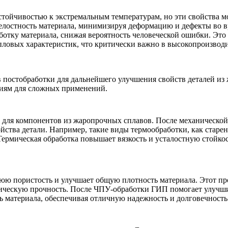
ойчивостью к экстремальным температурам, но эти свойства мо
елостность материала, минимизируя деформацию и дефекты во в
тку материала, снижая вероятность человеческой ошибки. Это у
пловых характеристик, что критически важно в высокопроизводи
постобработки для дальнейшего улучшения свойств деталей из 
ниям для сложных применений.
 для компонентов из жаропрочных сплавов. После механической
йства детали. Например, такие виды термообработки, как старе
Термическая обработка
повышает вязкость и усталостную стойкос
юю пористость и улучшает общую плотность материала. Этот пр
ническую прочность. После ЧПУ-обработки
ГИП
помогает улучши
ь материала, обеспечивая отличную надежность и долговечность