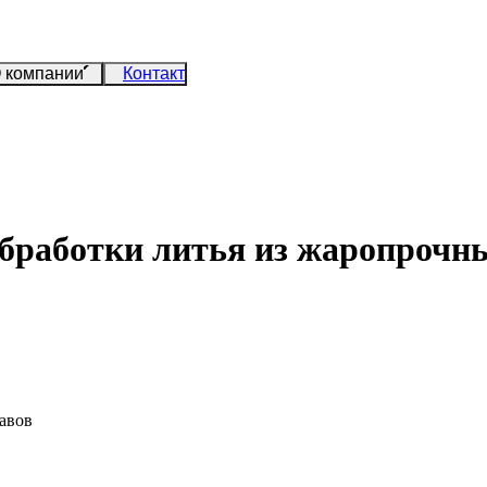
 компании
Контакт
работки литья из жаропрочны
авов