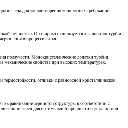
дназначена для удовлетворения конкретных требований
окой точностью. Он широко используется для лопаток турбин,
грязнения в процессе литья.
ия ползучести. Монокристаллические лопатки турбин,
е механические свойства при высоких температурах.
й термостойкости, отливки с равноосной кристаллической
ет выравнивание зернистой структуры в соответствии с
ориентации зерен для оптимальной прочности и усталостной