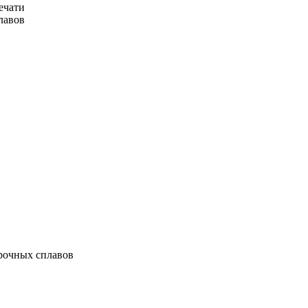
ечати
лавов
рочных сплавов