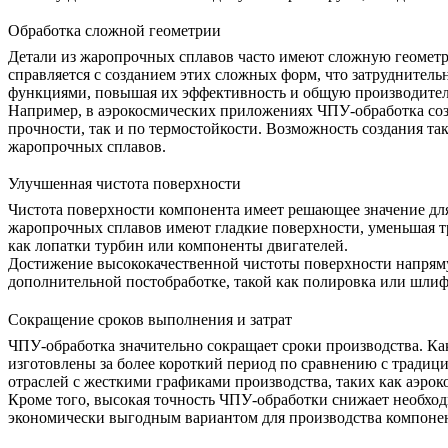
Обработка сложной геометрии
Детали из жаропрочных сплавов часто имеют сложную геометр
справляется с созданием этих сложных форм, что затруднител
функциями, повышая их эффективность и общую производител
Например, в аэрокосмических приложениях ЧПУ-обработка созд
прочности, так и по термостойкости. Возможность создания та
жаропрочных сплавов.
Улучшенная чистота поверхности
Чистота поверхности компонента имеет решающее значение для
жаропрочных сплавов имеют гладкие поверхности, уменьшая тр
как лопатки турбин или компоненты двигателей.
Достижение высококачественной чистоты поверхности напряму
дополнительной постобработке, такой как полировка или шлифо
Сокращение сроков выполнения и затрат
ЧПУ-обработка
значительно сокращает сроки производства. Ка
изготовлены за более короткий период по сравнению с тради
отраслей с жесткими графиками производства, таких как аэро
Кроме того, высокая точность ЧПУ-обработки снижает необход
экономически выгодным вариантом для производства компоне