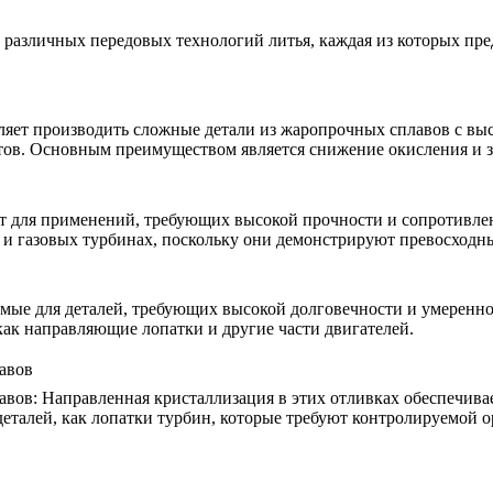
различных передовых технологий литья, каждая из которых пре
ляет производить сложные детали из жаропрочных сплавов с выс
ов. Основным преимуществом является снижение окисления и за
т для применений, требующих высокой прочности и сопротивлен
и газовых турбинах, поскольку они демонстрируют превосходны
мые для деталей, требующих высокой долговечности и умеренно
как направляющие лопатки и другие части двигателей.
авов
авов
:
Направленная кристаллизация в этих отливках обеспечива
еталей, как лопатки турбин, которые требуют контролируемой 