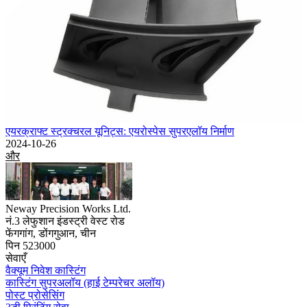
एयरक्राफ्ट स्ट्रक्चरल यूनिट्स: एयरोस्पेस सुपरएलॉय निर्माण
2024-10-26
और
Neway Precision Works Ltd.
नं.3 लेफुशान इंडस्ट्री वेस्ट रोड
फेंगगांग, डोंगगुआन, चीन
पिन 523000
सेवाएँ
वैक्यूम निवेश कास्टिंग
कास्टिंग सुपरअलॉय (हाई टेम्परेचर अलॉय)
पोस्ट प्रोसेसिंग