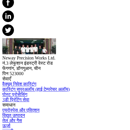
Neway Precision Works Ltd.
नं.3 लेफुशान इंडस्ट्री वेस्ट रोड
फेंगगांग, डोंगगुआन, चीन
पिन 523000
सेवाएँ
वैक्यूम निवेश कास्टिंग
कास्टिंग सुपरअलॉय (हाई टेम्परेचर अलॉय)
पोस्ट प्रोसेसिंग
3डी प्रिंटिंग सेवा
समाधान
एयरोस्पेस और एविएशन
विद्युत उत्पादन
तेल और गैस
ऊर्जा