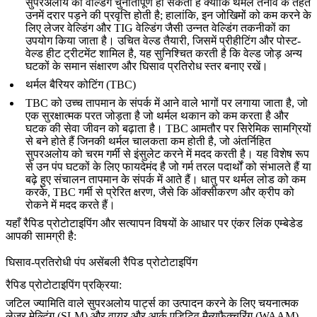
सुपरअलोय की वेल्डिंग चुनौतीपूर्ण हो सकती है क्योंकि थर्मल तनाव के तहत
उनमें दरार पड़ने की प्रवृत्ति होती है; हालांकि, इन जोखिमों को कम करने के
लिए
लेजर वेल्डिंग
और TIG वेल्डिंग जैसी उन्नत वेल्डिंग तकनीकों का
उपयोग किया जाता है। उचित वेल्ड तैयारी, जिसमें प्रीहीटिंग और पोस्ट-
वेल्ड हीट ट्रीटमेंट शामिल है, यह सुनिश्चित करती है कि वेल्ड जोड़ अन्य
घटकों के समान संक्षारण और घिसाव प्रतिरोध स्तर बनाए रखें।
थर्मल बैरियर कोटिंग (TBC)
TBC को उच्च तापमान के संपर्क में आने वाले भागों पर लगाया जाता है, जो
एक सुरक्षात्मक परत जोड़ता है जो थर्मल थकान को कम करता है और
घटक की सेवा जीवन को बढ़ाता है। TBC आमतौर पर सिरेमिक सामग्रियों
से बने होते हैं जिनकी थर्मल चालकता कम होती है, जो अंतर्निहित
सुपरअलोय को चरम गर्मी से इंसुलेट करने में मदद करती है। यह विशेष रूप
से उन पंप घटकों के लिए फायदेमंद है जो गर्म तरल पदार्थों को संभालते हैं या
बढ़े हुए संचालन तापमान के संपर्क में आते हैं। धातु पर थर्मल लोड को कम
करके, TBC गर्मी से प्रेरित क्षरण, जैसे कि
ऑक्सीकरण
और क्रीप को
रोकने में मदद करते हैं।
यहाँ रैपिड प्रोटोटाइपिंग और सत्यापन विषयों के आधार पर एंकर लिंक एम्बेडेड
आपकी सामग्री है:
घिसाव-प्रतिरोधी पंप असेंबली रैपिड प्रोटोटाइपिंग
रैपिड प्रोटोटाइपिंग प्रक्रिया:
जटिल ज्यामिति वाले सुपरअलोय पार्ट्स का उत्पादन करने के लिए चयनात्मक
लेजर मेल्टिंग (SLM) और वायर और आर्क एडिटिव मैन्युफैक्चरिंग (WAAM)