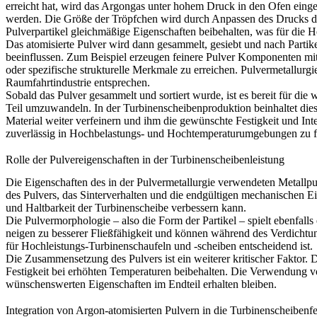
erreicht hat, wird das
Argongas
unter hohem Druck in den Ofen eingelei
werden. Die Größe der Tröpfchen wird durch Anpassen des Drucks des 
Pulverpartikel gleichmäßige Eigenschaften beibehalten, was für die 
Das atomisierte Pulver wird dann gesammelt, gesiebt und nach Partike
beeinflussen. Zum Beispiel erzeugen feinere Pulver Komponenten mi
oder spezifische strukturelle Merkmale zu erreichen.
Pulvermetallurgi
Raumfahrtindustrie entsprechen.
Sobald das Pulver gesammelt und sortiert wurde, ist es bereit für die 
Teil umzuwandeln. In der Turbinenscheibenproduktion beinhaltet die
Material weiter verfeinern und ihm die gewünschte Festigkeit und Int
zuverlässig in Hochbelastungs- und Hochtemperaturumgebungen zu f
Rolle der Pulvereigenschaften in der Turbinenscheibenleistung
Die Eigenschaften des in der Pulvermetallurgie verwendeten Metallpulv
des Pulvers, das Sinterverhalten und die endgültigen mechanischen Ei
und Haltbarkeit der
Turbinenscheibe
verbessern kann.
Die Pulvermorphologie – also die Form der Partikel – spielt ebenfalls
neigen zu besserer Fließfähigkeit und können während des Verdichtu
für Hochleistungs-Turbinenschaufeln und -scheiben entscheidend ist.
Die Zusammensetzung des Pulvers ist ein weiterer kritischer Faktor.
Festigkeit bei erhöhten Temperaturen beibehalten. Die Verwendung von
wünschenswerten Eigenschaften im Endteil erhalten bleiben.
Integration von Argon-atomisierten Pulvern in die Turbinenscheibenf