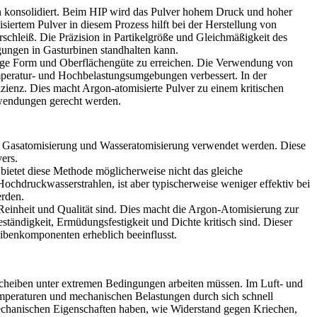
n konsolidiert. Beim
HIP
wird das Pulver hohem Druck und hoher
siertem Pulver
in diesem Prozess hilft bei der Herstellung von
chleiß. Die Präzision in Partikelgröße und Gleichmäßigkeit des
ngungen in Gasturbinen standhalten kann.
ültige Form und Oberflächengüte zu erreichen. Die Verwendung von
mperatur- und Hochbelastungsumgebungen verbessert. In der
izienz. Dies macht Argon-atomisierte Pulver zu einem kritischen
nwendungen gerecht werden.
ie Gasatomisierung und Wasseratomisierung verwendet werden. Diese
ers.
bietet diese Methode möglicherweise nicht das gleiche
ochdruckwasserstrahlen, ist aber typischerweise weniger effektiv bei
erden.
r Reinheit und Qualität sind. Dies macht die Argon-Atomisierung zur
ständigkeit, Ermüdungsfestigkeit und Dichte kritisch sind. Dieser
eibenkomponenten erheblich beeinflusst.
cheiben unter extremen Bedingungen arbeiten müssen. Im Luft- und
mperaturen und mechanischen Belastungen durch sich schnell
echanischen Eigenschaften haben, wie Widerstand gegen Kriechen,