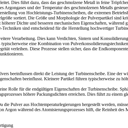
tet. Dies führt dazu, dass das geschmolzene Metall in feine Tröpfchen z
Argongases und der Temperatur des geschmolzenen Metalls gesteuert. D
Herstellung von Hochleistungs-Turbinenscheiben, die extremen Betriebs
lgröße sortiert. Die Größe und Morphologie der Pulverpartikel sind kri
t höherer Dichte und besseren mechanischen Eigenschaften, während gr
e
-Techniken sind entscheidend für die Herstellung hochwertiger Turbin
weitere Verarbeitung. Dies kann Verdichten, Sintern und Konsolidierung u
s typischerweise eine Kombination von Pulverkonsolidierungstechnike
egrität verleihen. Diese Prozesse stellen sicher, dass die Endkompone
unktionieren.
ers beeinflussen direkt die Leistung der Turbinenscheibe. Eine der wic
genschaften beeinflusst. Kleinere Partikel führen typischerweise zu hö
 eine Rolle für die endgültigen Eigenschaften der Turbinenscheibe. Sphä
ngsprozesses höhere Packungsdichten erreichen. Dies führt zu einem 
 Da die Pulver aus Hochtemperaturlegierungen hergestellt werden, müsse
 Argon während des Atomisierungsprozesses hilft, die Reinheit des Meta
ertigung