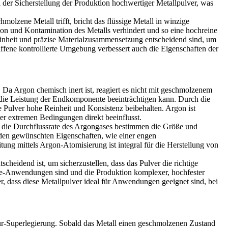
ei der Sicherstellung der Produktion hochwertiger Metallpulver, was
zene Metall trifft, bricht das flüssige Metall in winzige
ation und Kontamination des Metalls verhindert und so eine hochreine
einheit und präzise Materialzusammensetzung entscheidend sind, um
ffene kontrollierte Umgebung verbessert auch die Eigenschaften der
t. Da Argon chemisch inert ist, reagiert es nicht mit geschmolzenem
d die Leistung der Endkomponente beeinträchtigen kann. Durch die
e Pulver hohe Reinheit und Konsistenz beibehalten.
Argon
ist
er extremen Bedingungen direkt beeinflusst.
nd die Durchflussrate des Argongases bestimmen die Größe und
t den gewünschten Eigenschaften, wie einer engen
itung
mittels Argon-Atomisierung ist integral für die Herstellung von
cheidend ist, um sicherzustellen, dass das Pulver die richtige
e
-Anwendungen sind und die Produktion komplexer, hochfester
 dass diese Metallpulver ideal für Anwendungen geeignet sind, bei
r-Superlegierung. Sobald das Metall einen geschmolzenen Zustand