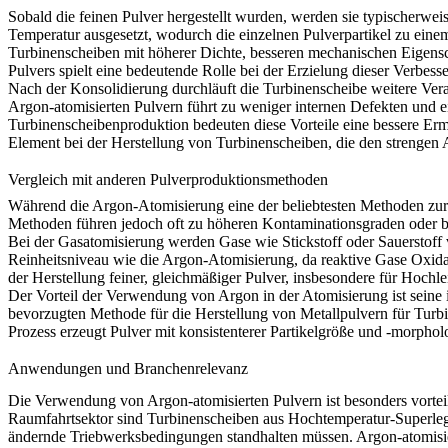
Sobald die feinen Pulver hergestellt wurden, werden sie typischerwei
Temperatur ausgesetzt, wodurch die einzelnen Pulverpartikel zu ei
Turbinenscheiben mit höherer Dichte, besseren mechanischen Eigensc
Pulvers spielt eine bedeutende Rolle bei der Erzielung dieser Verbes
Nach der Konsolidierung durchläuft die Turbinenscheibe weitere Vera
Argon-atomisierten Pulvern führt zu weniger internen Defekten und 
Turbinenscheibenproduktion bedeuten diese Vorteile eine bessere
Erm
Element bei der Herstellung von Turbinenscheiben, die den streng
Vergleich mit anderen Pulverproduktionsmethoden
Während die Argon-Atomisierung eine der beliebtesten Methoden zur
Methoden führen jedoch oft zu höheren Kontaminationsgraden oder bie
Bei der
Gasatomisierung
werden Gase wie Stickstoff oder Sauerstoff 
Reinheitsniveau wie die Argon-Atomisierung, da reaktive Gase Oxid
der Herstellung feiner, gleichmäßiger Pulver, insbesondere für Hochl
Der Vorteil der Verwendung von Argon in der Atomisierung ist seine in
bevorzugten Methode für die Herstellung von Metallpulvern für
Turb
Prozess erzeugt Pulver mit konsistenterer Partikelgröße und -morpho
Anwendungen und Branchenrelevanz
Die Verwendung von
Argon-atomisierten Pulvern
ist besonders vorte
Raumfahrtsektor sind Turbinenscheiben aus Hochtemperatur-Superleg
ändernde Triebwerksbedingungen standhalten müssen. Argon-atomisie