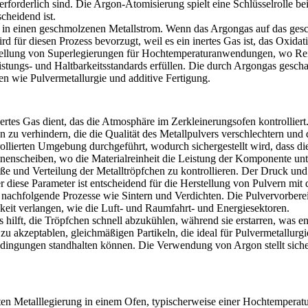
rforderlich sind. Die
Argon-Atomisierung
spielt eine Schlüsselrolle b
heidend ist.
n einen geschmolzenen Metallstrom. Wenn das Argongas auf das geschmol
rd für diesen Prozess bevorzugt, weil es ein inertes Gas ist, das Oxid
Herstellung von Superlegierungen für Hochtemperaturanwendungen, wo R
stungs- und Haltbarkeitsstandards erfüllen. Die durch Argongas gescha
ken wie Pulvermetallurgie und additive Fertigung.
inertes Gas dient, das die Atmosphäre im Zerkleinerungsofen kontrollier
n zu verhindern, die die Qualität des Metallpulvers verschlechtern un
llierten Umgebung durchgeführt, wodurch sichergestellt wird, dass di
binenscheiben, wo die Materialreinheit die Leistung der Komponente unt
röße und Verteilung der Metalltröpfchen zu kontrollieren. Der Druck u
er diese Parameter ist entscheidend für die Herstellung von Pulvern mi
r nachfolgende Prozesse wie Sintern und Verdichten. Die
Pulvervorbere
gkeit verlangen, wie die Luft- und Raumfahrt- und Energiesektoren.
ilft, die Tröpfchen schnell abzukühlen, während sie erstarren, was ents
zu akzeptablen, gleichmäßigen Partikeln, die ideal für
Pulvermetallurgi
ngungen standhalten können. Die Verwendung von Argon stellt sicher,
n Metalllegierung in einem Ofen, typischerweise einer Hochtemperatu