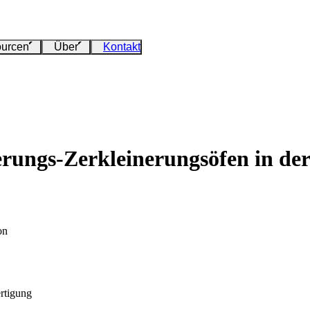
urcen
Über
Kontakt
ungs-Zerkleinerungsöfen in der
on
ertigung