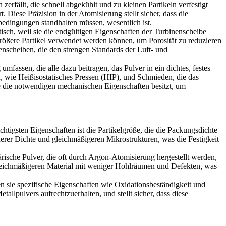
erfällt, die schnell abgekühlt und zu kleinen Partikeln verfestigt
iese Präzision in der Atomisierung stellt sicher, dass die
bedingungen standhalten müssen, wesentlich ist.
tisch, weil sie die endgültigen Eigenschaften der Turbinenscheibe
ößere Partikel verwendet werden können, um Porosität zu reduzieren
enscheiben, die den strengen Standards der Luft- und
mfassen, die alle dazu beitragen, das Pulver in ein dichtes, festes
n, wie
Heißisostatisches Pressen (HIP)
, und Schmieden, die das
nte die notwendigen mechanischen Eigenschaften besitzt, um
htigsten Eigenschaften ist die Partikelgröße, die die Packungsdichte
herer Dichte und gleichmäßigeren Mikrostrukturen, was die Festigkeit
rische Pulver, die oft durch
Argon-Atomisierung
hergestellt werden,
gleichmäßigeren Material mit weniger Hohlräumen und Defekten, was
n sie spezifische Eigenschaften wie Oxidationsbeständigkeit und
llpulvers aufrechtzuerhalten, und stellt sicher, dass diese