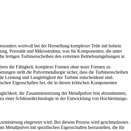
t besonders wertvoll bei der Herstellung komplexer Teile mit hohem
ung, Porosität und Mikrostruktur, was für Komponenten, die unter
ss die fertigen Turbinenscheiben den extremen Betriebsumgebungen in
ören die Fähigkeit, komplexe Formen ohne teure Formen zu
ungen stellt die Pulvermetallurgie sicher, dass die Turbinenscheiben
ie Leistung und Langlebigkeit der Turbine entscheidend sind.
nischen Eigenschaften bei, die in diesen kritischen Komponenten
Möglichkeit, die Zusammensetzung der Metallpulver fein abzustimmen,
 zu einer Schlüsseltechnologie in der Entwicklung von Hochleistungs-
 Atomisierung eingesetzt wird. Bei diesem Prozess wird geschmolzenes
um Metallpulver mit spezifischen Eigenschaften herzustellen, die für