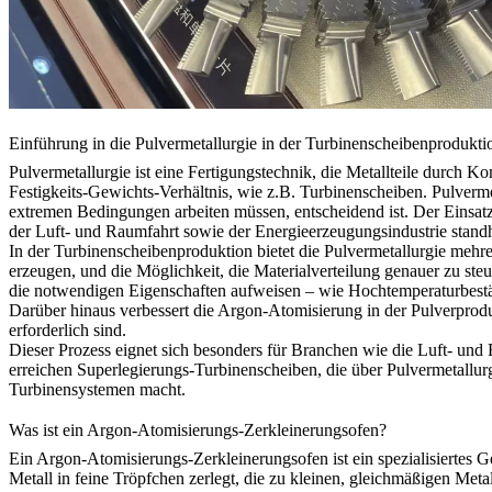
Einführung in die Pulvermetallurgie in der Turbinenscheibenprodukti
Pulvermetallurgie ist eine Fertigungstechnik, die Metallteile durch K
Festigkeits-Gewichts-Verhältnis, wie z.B. Turbinenscheiben.
Pulverme
extremen Bedingungen arbeiten müssen, entscheidend ist. Der Einsatz 
der Luft- und Raumfahrt sowie der Energieerzeugungsindustrie stand
In der Turbinenscheibenproduktion bietet die
Pulvermetallurgie
mehrer
erzeugen, und die Möglichkeit, die Materialverteilung genauer zu ste
die notwendigen Eigenschaften aufweisen – wie Hochtemperaturbeständ
Darüber hinaus verbessert die
Argon-Atomisierung
in der Pulverprodu
erforderlich sind.
Dieser Prozess eignet sich besonders für Branchen wie die Luft- und
erreichen
Superlegierungs-Turbinenscheiben
, die über Pulvermetallu
Turbinensystemen macht.
Was ist ein Argon-Atomisierungs-Zerkleinerungsofen?
Ein Argon-Atomisierungs-Zerkleinerungsofen ist ein spezialisiertes 
Metall in feine Tröpfchen zerlegt, die zu kleinen, gleichmäßigen Metal