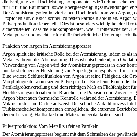
die Fertigung von Hochleistungskomponenten wie Turbinenscheiben e
für Luft- und Raumfahrt- sowie Energieerzeugungsanwendungen entsc
Der Atomisierungsofen injiziert einen Hochdruckstrom von Argongas i
Tröpfchen auf, die sich schnell zu festen Partikeln abkühlen.
Argon
wi
Pulverproduktion sicherstellt. Dies ist besonders wichtig bei der 
sicherzustellen, dass die Endkomponenten, wie Turbinenscheiben, Lei
Metallpulver und macht sie ideal für fortschrittliche Fertigungstechni
Funktion von Argon im Atomisierungsprozess
Argon spielt eine kritische Rolle bei der Atomisierung, indem es als 
Metall während der Atomisierung. Dies ist entscheidend, um Oxidatio
Verwendung von Argon wird der Atomisierungsprozess in einer kontro
unerlässlich bei der Herstellung von Superlegierungspulvern für Tur
Eine weitere Schlüsselfunktion von Argon ist seine Fähigkeit, die G
Morphologie der atomisierten Pulverpartikel. Eine feine Kontrolle üb
Partikelgrößenverteilung und dem richtigen Maß an Fließfähigkeit fü
Hochleistungsmaterialien für Branchen, die Präzision und Zuverlässi
Argon bietet auch thermische Kontrolle während der Atomisierung. Es h
Mikrostruktur und Dichte aufweist. Der schnelle Abkühlprozess führt 
Turbinenscheibenkomponenten ermöglichen, die extremen Betriebsbedi
denen Leistung, Haltbarkeit und Materialintegrität kritisch sind.
Pulverproduktion: Vom Metall zu feinen Partikeln
Der Atomisierungsprozess beginnt mit dem Schmelzen der gewünschte