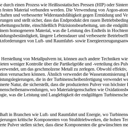
se durch einen Prozess wie Heißisostatisches Pressen (HIP) oder Sinter
nem festen Material verbunden werden. Die Verwendung von
Argon-atomi
haften und verbesserter Widerstandsfähigkeit gegen Ermüdung und Vers
serungen und stellt sicher, dass das Endprodukt den rauen Betriebsbedi
rbeitungsschritte, einschließlich Präzisionsbearbeitung, um die endg
einem homogeneren Material, was die Leistung des Endteils in Hochte
üdungsbeständigkeit
, längere Lebensdauer und verbesserte Betriebseff
en Anforderungen von Luft- und Raumfahrt- sowie Energieerzeugungsa
 Herstellung von Metallpulvern ist, können auch andere Techniken w
ten weniger Kontrolle über die Partikelgröße und -verteilung des Pulv
verwendet, um das geschmolzene Metall zu zerlegen. Obwohl effektiv, 
ation verursachen können. Ähnlich verwendet die
Wasseratomisierung
H
eistungslegierungen, die in der Turbinenscheibenfertigung verwendet w
erte Natur, die sicherstellt, dass die produzierten Pulver von höchste
inenscheibenanwendungen
, wo Materialeigenschaften wie Oxidationsbe
logie, was die Leistung und Langlebigkeit der endgültigen Turbinensch
ilhaft in Branchen wie
Luft- und Raumfahrt
und
Energie
, wo Turbinens
ierungen kritische Komponenten von Strahltriebwerken, die hohen Te
rte Pulver stellen sicher, dass diese Komponenten die gewünschten m