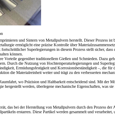
on
omprimieren und Sintern von Metallpulvern herstellt. Dieser Prozess is
tallurgie
ermöglicht eine präzise Kontrolle über Materialzusammensetz
fortschrittlicher Superlegierungen in diesem Prozess stellt sicher, da
halten können.
e Vorteile gegenüber traditionellem Gießen und Schmieden. Dazu geh
uern. Durch die Nutzung von Hochtemperaturlegierungen und Superlegier
igkeit, Ermüdungsfestigkeit und Korrosionsbeständigkeit –, die für d
ktion die Materialreinheit weiter und trägt zu den verbesserten mecha
 Raumfahrt, wo Präzision und Haltbarkeit entscheidend sind. Mit der 
rgie hergestellt werden, überlegene mechanische Eigenschaften, was sie
Gerät, das bei der Herstellung von Metallpulvern durch den Prozess der
lpartikeln erstarren. Diese Partikel werden gesammelt und verarbeitet, 