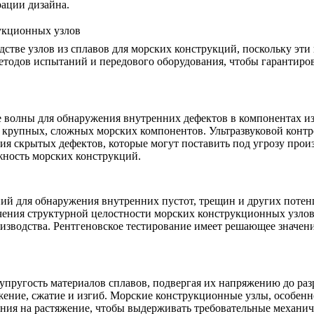
рации дизайна.
рукционных узлов
дстве узлов из сплавов для морских конструкций, поскольку эт
етодов испытаний и передового оборудования, чтобы гарантиров
е волны для обнаружения внутренних дефектов в компонентах и
и крупных, сложных морских компонентов. Ультразвуковой контр
ия скрытых дефектов, которые могут поставить под угрозу прои
жность морских конструкций.
 для обнаружения внутренних пустот, трещин и других потенц
чения структурной целостности морских конструкционных узлов
оизводства. Рентгеновское тестирование имеет решающее значен
 упругость материалов сплавов, подвергая их напряжению до ра
ение, сжатие и изгиб. Морские конструкционные узлы, особенно
ния на растяжение, чтобы выдерживать требовательные механич