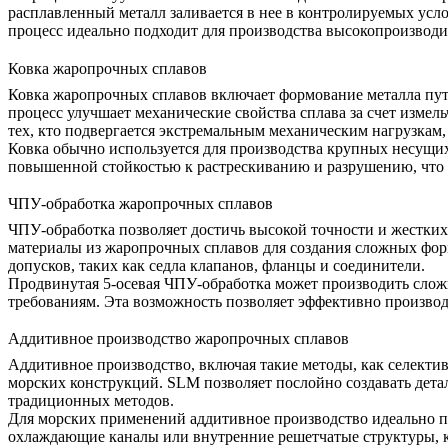
расплавленный металл заливается в нее в контролируемых усло
процесс идеально подходит для производства высокопроизводи
Ковка жаропрочных сплавов
Ковка жаропрочных сплавов
включает формование металла пут
процесс улучшает механические свойства сплава за счет измел
тех, кто подвергается экстремальным механическим нагрузкам,
Ковка обычно используется для производства крупных несущих
повышенной стойкостью к растрескиванию и разрушению, что 
ЧПУ-обработка жаропрочных сплавов
ЧПУ-обработка
позволяет достичь высокой точности и жестких 
материалы из жаропрочных сплавов для создания сложных форм
допусков, таких как седла клапанов, фланцы и соединители.
Продвинутая 5-осевая ЧПУ-обработка может производить слож
требованиям. Эта возможность позволяет эффективно производ
Аддитивное производство жаропрочных сплавов
Аддитивное производство
, включая такие методы, как селект
морских конструкций. SLM позволяет послойно создавать дета
традиционных методов.
Для морских применений аддитивное производство идеально п
охлаждающие каналы или внутренние решетчатые структуры, ко