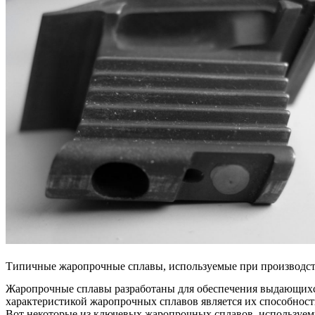
Типичные жаропрочные сплавы, используемые при производст
Жаропрочные сплавы
разработаны для обеспечения выдающихс
характеристикой жаропрочных сплавов является их способност
Вот некоторые из ключевых жаропрочных сплавов, используем