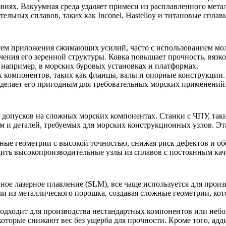
виях. Вакуумная среда удаляет примеси из расплавленного мета
тельных сплавов, таких как
Inconel
,
Hastelloy
и титановые сплавы
ем приложения сжимающих усилий, часто с использованием моло
ьчения его зеренной структуры. Ковка повышает прочность, вязк
 например, в морских буровых установках и платформах.
 компонентов, таких как фланцы, валы и опорные конструкции. 
делает его пригодным для требовательных морских применений
допусков на сложных морских компонентах. Станки с ЧПУ, такие 
 и деталей, требуемых для морских конструкционных узлов. Эта
ные геометрии с высокой точностью, снижая риск дефектов и о
ить высокопроизводительные узлы из сплавов с постоянным кач
ивное лазерное плавление (SLM), все чаще используется для про
ли из металлического порошка, создавая сложные геометрии, к
одходит для производства нестандартных компонентов или небо
торые снижают вес без ущерба для прочности. Кроме того, адди