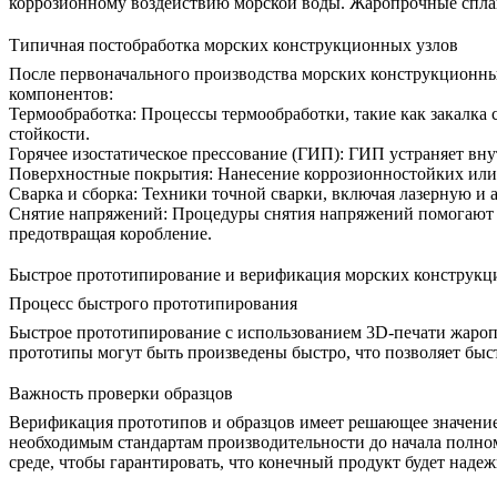
коррозионному воздействию морской воды. Жаропрочные спла
Типичная постобработка морских конструкционных узлов
После первоначального производства морских конструкционных
компонентов:
Термообработка
: Процессы
термообработки
, такие как
закалка 
стойкости.
Горячее изостатическое прессование (ГИП)
:
ГИП
устраняет вну
Поверхностные покрытия
:
Нанесение
коррозионностойких
ил
Сварка и сборка
:
Техники точной сварки, включая
лазерную
и
Снятие напряжений
:
Процедуры снятия напряжений
помогают 
предотвращая коробление.
Быстрое прототипирование и верификация морских конструкц
Процесс быстрого прототипирования
Быстрое прототипирование
с использованием
3D-печати жаро
прототипы могут быть произведены быстро, что позволяет быст
Важность проверки образцов
Верификация прототипов
и образцов имеет решающее значение
необходимым стандартам производительности до начала полно
среде, чтобы гарантировать, что конечный продукт будет надеж