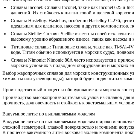
Сплавы Inconel
:
Сплавы Inconel, такие как
Inconel 625
и
Inc
давлений. Их
стойкость к питтинговой и щелевой коррози
Сплавы Hastelloy
:
Hastelloy, особенно
Hastelloy C-276
, цени
идеальным для клапанов, насосов и других компонентов, 
Сплавы Stellite
:
Сплавы Stellite известны своей
исключитель
высокому уровню абразивного износа, таких как насосы и 
Титановые сплавы
:
Титановые сплавы, такие как
Ti-6Al-4V
воде. Титан обычно используется в морских судах, подвод
Сплавы Nimonic
:
Nimonic 80A
часто используется в прилож
морских условиях в подводном оборудовании и морских эл
Выбор жаропрочных сплавов для морских конструкционных узл
химикаты или углеводороды), которой будет подвергаться ко
Производственный процесс и оборудование для морских конс
Производство высокопроизводительных узлов из сплавов для м
прочность, долговечность и стойкость к экстремальным услов
Вакуумное литье по выплавляемым моделям
Вакуумное литье по выплавляемым моделям
широко использует
сложной геометрией, гладкой поверхностью и точными допуска
В процессе вакуумного литья восковая модель компонента покр