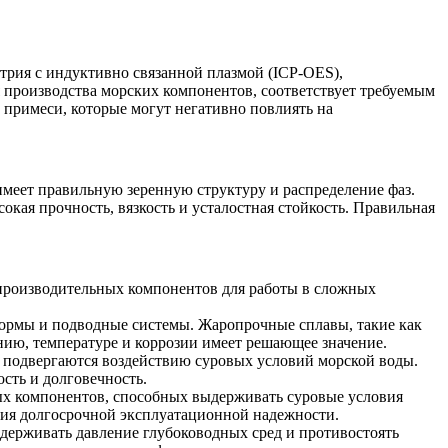
трия с индуктивно связанной плазмой (ICP-OES),
я производства морских компонентов, соответствует требуемым
 примеси, которые могут негативно повлиять на
имеет правильную зеренную структуру и распределение фаз.
окая прочность, вязкость и усталостная стойкость. Правильная
опроизводительных компонентов для работы в сложных
тформы и подводные системы. Жаропрочные сплавы, такие как
нию, температуре и коррозии имеет решающее значение.
, подвергаются воздействию суровых условий морской воды.
ость и долговечность.
ых компонентов, способных выдерживать суровые условия
ния долгосрочной эксплуатационной надежности.
ерживать давление глубоководных сред и противостоять