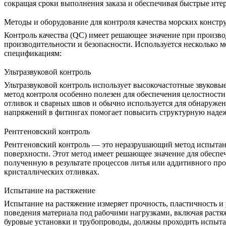
сокращая сроки выполнения заказа и обеспечивая быстрые ите
Методы и оборудование для контроля качества морских конст
Контроль качества (QC) имеет решающее значение при произво
производительности и безопасности. Используется несколько м
спецификациям:
Ультразвуковой контроль
Ультразвуковой контроль
использует высокочастотные звуковы
метод контроля особенно полезен для обеспечения целостност
отливок и сварных швов и обычно используется для обнаружен
напряжений
в фитингах помогает повысить структурную наде
Рентгеновский контроль
Рентгеновский контроль
— это неразрушающий метод испытаний
поверхности. Этот метод имеет решающее значение для обеспе
полученную в результате процессов литья или аддитивного пр
кристаллических отливках
.
Испытание на растяжение
Испытание на растяжение
измеряет прочность, пластичность и
поведения материала под рабочими нагрузками, включая растяж
буровые установки и трубопроводы, должны проходить испыта