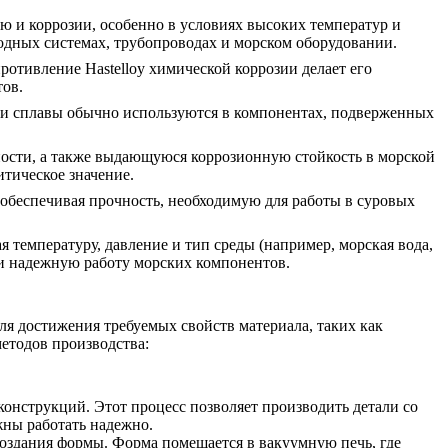
ю и коррозии, особенно в условиях высоких температур и
одных системах, трубопроводах и морском оборудовании.
ротивление Hastelloy химической коррозии делает его
тов.
ти сплавы обычно используются в компонентах, подверженных
ности, а также выдающуюся коррозионную стойкость в морской
итическое значение.
обеспечивая прочность, необходимую для работы в суровых
 температуру, давление и тип среды (например,
морская вода
,
 и надежную работу морских компонентов.
я достижения требуемых свойств материала, таких как
етодов производства:
онструкций. Этот процесс позволяет производить детали со
жны работать надежно.
создания формы. Форма помещается в вакуумную печь, где