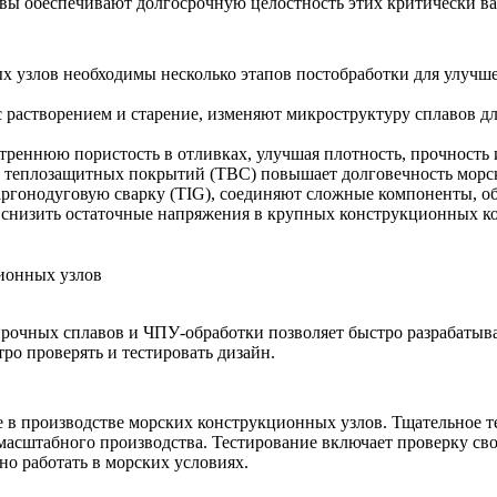
вы обеспечивают долгосрочную целостность этих критически в
 узлов необходимы несколько этапов постобработки для улучше
с растворением
и
старение
, изменяют микроструктуру сплавов д
треннюю пористость в отливках, улучшая плотность, прочность 
и
теплозащитных покрытий (TBC)
повышает долговечность морск
аргонодуговую сварку (TIG)
, соединяют сложные компоненты, о
снизить остаточные напряжения в крупных конструкционных ко
ионных узлов
прочных сплавов
и
ЧПУ-обработки
позволяет быстро разрабаты
ро проверять и тестировать дизайн.
 в производстве морских конструкционных узлов. Тщательное т
масштабного производства. Тестирование включает проверку
св
но работать в морских условиях.