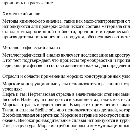
прочность на растяжение
.
Химический анализ
Методы
химического анализа
, такие как масс-спектрометрия 
используются для проверки химического состава материала спл
стандартам коррозионной стойкости, прочности и термической 
производительность конечного продукта, обеспечивая
соответс
Металлографический анализ
Металлографический анализ
включает исследование микрострук
Этот тест подтверждает, что процессы термообработки и произ
верификация фазового состава
жизненно важна для определени
Отрасли и области применения морских конструкционных узл
Морские конструкционные узлы используются в различных отр
условиях:
Нефть и газ
:
Нефтегазовая отрасль в значительной степени зав
Inconel
и
Hastelloy,
используются в компонентах, таких как нас
Морская отрасль и судостроение
:
В морских применениях такие 
Титан
и сплавы Stellite обычно используются для деталей, кот
Возобновляемая энергетика
:
Морские ветряные электростанции
океана. Высокопроизводительные сплавы используются в турб
Инфраструктура
:
Морские трубопроводы и коммуникационные к