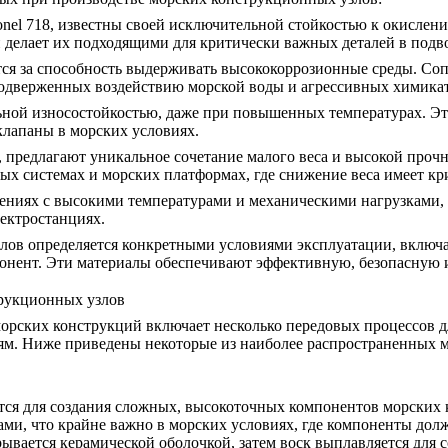
onel 718
, известны своей исключительной стойкостью к окислени
и
делает их подходящими для критически важных деталей в подв
тся за способность выдерживать высококоррозионные среды. Соп
подверженных воздействию морской воды и агрессивных химика
ной износостойкостью
, даже при повышенных температурах. Э
клапаны в морских условиях.
, предлагают уникальное сочетание малого веса и высокой проч
ных системах и морских платформах, где снижение веса имеет кр
ениях с высокими температурами и механическими нагрузками, 
ектростанциях.
ов определяется конкретными условиями эксплуатации, включая
мпонент. Эти материалы обеспечивают эффективную, безопасную
трукционных узлов
орских конструкций включает несколько передовых процессов дл
иям. Ниже приведены некоторые из наиболее распространенных м
ся для создания сложных, высокоточных компонентов морских к
ми, что крайне важно в морских условиях, где компоненты дол
ывается керамической оболочкой, затем воск выплавляется для 