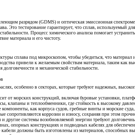
с тлеющим разрядом (GDMS) и оптическая эмиссионная спектроме
ава. Это тестирование гарантирует, что сплав, используемый дл
стабильности. Процесс химического анализа помогает устранить
твие материала и его чистоту
.
туры сплава под микроскопом, чтобы убедиться, что материал 
водства привели к желаемым свойствам материала, таким как выс
я долговечности и механической стабильности.
ов
аслях, особенно в секторах, которые требуют надежных, высок
исит от морских конструкций, включая буровые установки, пла
осы, клапаны и теплообменники, где стойкость к высокому давле
компоненты, как корпуса судов, гребные винты и морские суда
орые сопротивляются коррозии и износу, сохраняя при этом прочн
 и другие системы возобновляемой энергии требуют долговечн
инах, опорных конструкциях и подводных кабелях для обеспече
абели должны быть изготовлены из материалов, способных выд