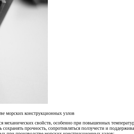
ве морских конструкционных узлов
я механических свойств, особенно при повышенных температура
ь сохранять прочность, сопротивляться ползучести и поддержив
ых при производстве морских конструкционных узлов: