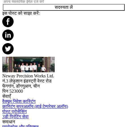
सदस्यता लें
इस पोस्ट को साझा करें:
Neway Precision Works Ltd.
नं.3 लेफुशान इंडस्ट्री वेस्ट रोड
फेंगगांग, डोंगगुआन, चीन
पिन 523000
सेवाएँ
वैक्यूम निवेश कास्टिंग
कास्टिंग सुपरअलॉय (हाई टेम्परेचर अलॉय)
पोस्ट प्रोसेसिंग
3डी प्रिंटिंग सेवा
समाधान
एयरोस्पेस और एविएशन