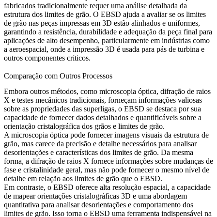
fabricados tradicionalmente requer uma análise detalhada da
estrutura dos limites de grão. O EBSD ajuda a avaliar se os limites
de grão nas peças impressas em 3D estão alinhados e uniformes,
garantindo a resistência, durabilidade e adequação da peça final para
aplicações de alto desempenho, particularmente em indústrias como
a aeroespacial, onde a impressão 3D é usada para pás de turbina e
outros componentes críticos.
Comparação com Outros Processos
Embora outros métodos, como
microscopia óptica
,
difração de raios
X
e testes mecânicos tradicionais, forneçam informações valiosas
sobre as propriedades das superligas, o
EBSD
se destaca por sua
capacidade de fornecer dados detalhados e quantificáveis sobre a
orientação cristalográfica dos grãos e limites de grão.
A
microscopia óptica
pode fornecer imagens visuais da estrutura de
grão, mas carece da precisão e detalhe necessários para analisar
desorientações e características dos limites de grão. Da mesma
forma, a
difração de raios X
fornece informações sobre mudanças de
fase e cristalinidade geral, mas não pode fornecer o mesmo nível de
detalhe em relação aos limites de grão que o EBSD.
Em contraste, o EBSD oferece alta resolução espacial, a capacidade
de mapear orientações cristalográficas 3D e uma abordagem
quantitativa para analisar desorientações e comportamento dos
limites de grão. Isso torna o EBSD uma ferramenta indispensável na