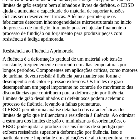
limites de grão estejam bem alinhados e livres de defeitos, o EBSD
ajuda a aumentar a capacidade do material de suportar tensões
cíclicas sem desenvolver trincas. A técnica permite que os
fabricantes detectem inhomogeneidades microestruturais no início
do
processo de fundição
, tornando possível ajustar finamente o
processo de
fundição ou forjamento
para produzir peças com
resistência à fadiga aprimorada.
Resistência ao Fluência Aprimorada
A fluência é a deformação gradual de um material sob tensão
constante, frequentemente ocorrendo em altas temperaturas por
longos períodos. Componentes em aplicações críticas, como motores
de turbina, devem resistir à fluência para manter sua forma e
desempenho sob calor e pressão extremos. Os limites de grão
desempenham um papel importante no controle do movimento das
discordâncias que contribuem para a deformação por fluência.
Limites de grão desalinhados ou defeituosos podem acelerar o
processo de fluência, levando a falhas prematuras.
O
EBSD
permite uma análise detalhada das características dos
limites de grão que influenciam a resistência à fluência. Ao otimizar
a estrutura dos limites de grão e minimizar as desorientações, o
EBSD pode ajudar a produzir
cristais únicos
de superliga que
exibem resistência superior à deformação por fluência. Isso é
particularmente importante em aplicações de alta temperatura, como