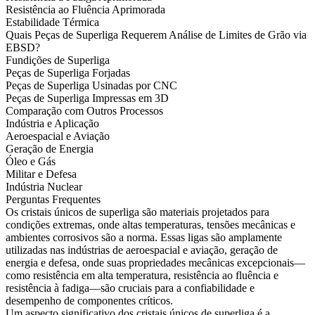
Resistência ao Fluência Aprimorada
Estabilidade Térmica
Quais Peças de Superliga Requerem Análise de Limites de Grão via
EBSD?
Fundições de Superliga
Peças de Superliga Forjadas
Peças de Superliga Usinadas por CNC
Peças de Superliga Impressas em 3D
Comparação com Outros Processos
Indústria e Aplicação
Aeroespacial e Aviação
Geração de Energia
Óleo e Gás
Militar e Defesa
Indústria Nuclear
Perguntas Frequentes
Os cristais únicos de superliga são materiais projetados para
condições extremas, onde altas temperaturas, tensões mecânicas e
ambientes corrosivos são a norma. Essas ligas são amplamente
utilizadas nas indústrias de
aeroespacial e aviação
,
geração de
energia
e
defesa
, onde suas propriedades mecânicas excepcionais—
como resistência em alta temperatura, resistência ao fluência e
resistência à fadiga—são cruciais para a confiabilidade e
desempenho de componentes críticos.
Um aspecto significativo dos cristais únicos de superliga é a