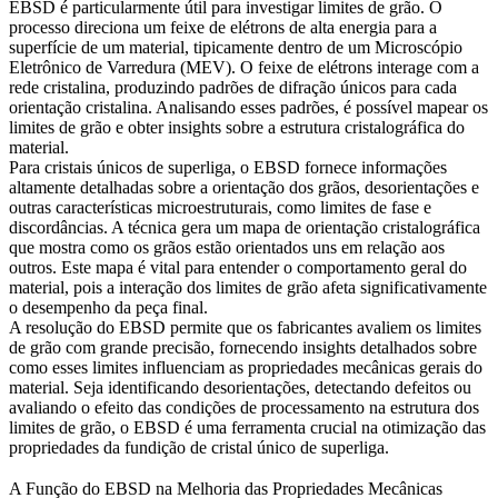
EBSD
é particularmente útil para investigar limites de grão. O
processo direciona um feixe de elétrons de alta energia para a
superfície de um material, tipicamente dentro de um Microscópio
Eletrônico de Varredura (MEV). O feixe de elétrons interage com a
rede cristalina, produzindo padrões de difração únicos para cada
orientação cristalina. Analisando esses padrões, é possível mapear os
limites de grão e obter insights sobre a estrutura cristalográfica do
material.
Para cristais únicos de superliga, o
EBSD
fornece informações
altamente detalhadas sobre a orientação dos grãos, desorientações e
outras características microestruturais, como limites de fase e
discordâncias. A técnica gera um mapa de orientação cristalográfica
que mostra como os grãos estão orientados uns em relação aos
outros. Este mapa é vital para entender o comportamento geral do
material, pois a interação dos limites de grão afeta significativamente
o desempenho da peça final.
A resolução do EBSD permite que os fabricantes avaliem os limites
de grão com grande precisão, fornecendo insights detalhados sobre
como esses limites influenciam as propriedades mecânicas gerais do
material. Seja identificando desorientações, detectando defeitos ou
avaliando o efeito das condições de processamento na estrutura dos
limites de grão, o
EBSD
é uma ferramenta crucial na otimização das
propriedades da
fundição de cristal único de superliga
.
A Função do EBSD na Melhoria das Propriedades Mecânicas