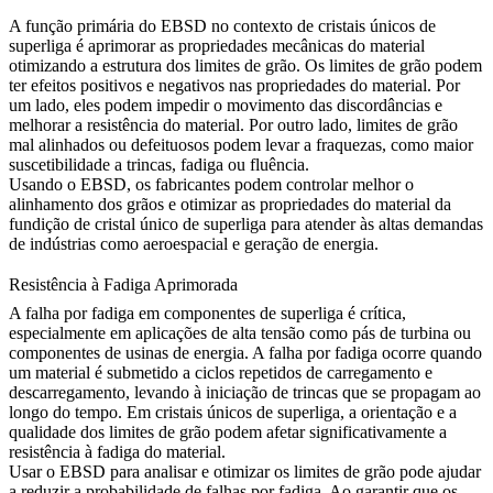
A função primária do EBSD no contexto de cristais únicos de
superliga é aprimorar as propriedades mecânicas do material
otimizando a estrutura dos limites de grão. Os limites de grão podem
ter efeitos positivos e negativos nas propriedades do material. Por
um lado, eles podem impedir o movimento das discordâncias e
melhorar a resistência do material. Por outro lado, limites de grão
mal alinhados ou defeituosos podem levar a fraquezas, como maior
suscetibilidade a trincas, fadiga ou fluência.
Usando o
EBSD
, os fabricantes podem controlar melhor o
alinhamento dos grãos e otimizar as propriedades do material da
fundição de cristal único
de superliga para atender às altas demandas
de indústrias como aeroespacial e geração de energia.
Resistência à Fadiga Aprimorada
A falha por fadiga em componentes de superliga é crítica,
especialmente em aplicações de alta tensão como pás de turbina ou
componentes de usinas de energia. A falha por fadiga ocorre quando
um material é submetido a ciclos repetidos de carregamento e
descarregamento, levando à iniciação de trincas que se propagam ao
longo do tempo. Em cristais únicos de superliga, a orientação e a
qualidade dos limites de grão podem afetar significativamente a
resistência à fadiga do material.
Usar o
EBSD
para analisar e otimizar os limites de grão pode ajudar
a reduzir a probabilidade de falhas por fadiga. Ao garantir que os