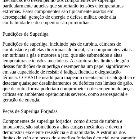
mecânicas e o desempenho dos componentes de superliga,
particularmente aqueles que suportarão tensões e temperaturas
extremas. Esses componentes são tipicamente usados em
aeroespacial, geração de energia e defesa militar, onde alta
confiabilidade e desempenho são primordiais.
Fundições de Superliga
Fundições
de superliga, incluindo pás de turbina, câmaras de
combustão e palhetas direcionais de bocal, são componentes vitais
em turbinas a gás e motores a jato, que são submetidos a altas
temperaturas e tensões mecânicas. A estrutura dos limites de grão
dessas
fundições de superliga
desempenha um papel significativo
em sua capacidade de resistir à fadiga, fluência e degradação
térmica. O EBSD é usado para mapear a orientação cristalográfica e
detectar quaisquer desalinhamentos ou defeitos nos limites de grão,
que de outra forma poderiam comprometer o desempenho de peças
críticas em ambientes operacionais severos, como aeroespacial e
geração de energia.
Peças de Superliga Forjadas
Componentes de superliga forjados, como discos de turbina e
impulsores, são submetidos a altas cargas mecânicas e devem
demonstrar excelente resistência e durabilidade. A estrutura dos
limites de grão em
peças de superliga forjadas
é crucial para garantir