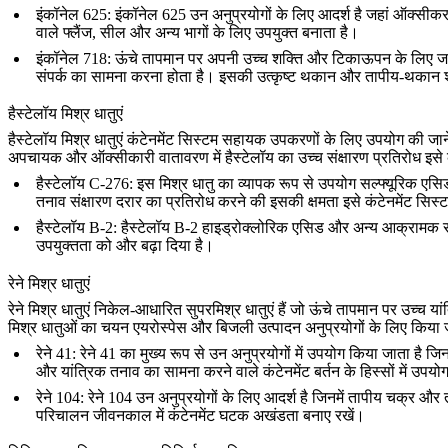
इंकॉनेल 625
: इंकॉनेल 625 उन अनुप्रयोगों के लिए आदर्श है जहां ऑक्सीकरण,
वाले फ्लैंज, सील और अन्य भागों के लिए उपयुक्त बनाता है।
इंकॉनेल 718
: ऊंचे तापमान पर अपनी उच्च शक्ति और टिकाऊपन के लिए जाना 
संपर्क का सामना करना होता है। इसकी उत्कृष्ट थकान और तापीय-थकान शक्त
हैस्टेलॉय मिश्र धातुएं
हैस्टेलॉय मिश्र धातुएं
कंटेनमेंट सिस्टम सहायक उपकरणों के लिए उपयोग की जाने वा
अपचायक और ऑक्सीकारी वातावरण में हैस्टेलॉय का उच्च संक्षारण प्रतिरोध इस
हैस्टेलॉय C-276
: इस मिश्र धातु का व्यापक रूप से उपयोग सल्फ्यूरिक एस
तनाव संक्षारण दरार का प्रतिरोध करने की इसकी क्षमता इसे कंटेनमेंट सिस्ट
हैस्टेलॉय B-2
: हैस्टेलॉय B-2 हाइड्रोक्लोरिक एसिड और अन्य आक्रामक रसायन
उपयुक्तता को और बढ़ा दिया है।
रेने मिश्र धातुएं
रेने मिश्र धातुएं
निकेल-आधारित सुपरमिश्र धातुएं हैं जो ऊंचे तापमान पर उच्च य
मिश्र धातुओं का चयन एयरोस्पेस और बिजली उत्पादन अनुप्रयोगों के लिए किया जात
रेने 41
: रेने 41 का मुख्य रूप से उन अनुप्रयोगों में उपयोग किया जाता 
और यांत्रिक तनाव का सामना करने वाले कंटेनमेंट बर्तन के हिस्सों में उपय
रेने 104
: रेने 104 उन अनुप्रयोगों के लिए आदर्श है जिनमें तापीय चक्र औ
परिचालन जीवनकाल में कंटेनमेंट घटक अखंडता बनाए रखें।