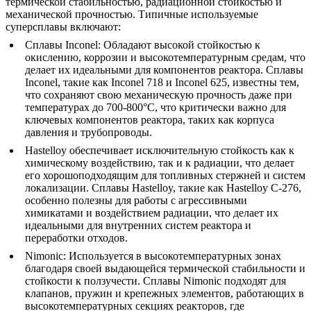
термической стабильностью, радиационной стойкостью и
механической прочностью. Типичные используемые
суперсплавы включают:
Сплавы Inconel
:
Обладают высокой стойкостью к
окислению, коррозии и высокотемпературным средам, что
делает их идеальными для компонентов реактора. Сплавы
Inconel, такие как
Inconel 718
и
Inconel 625
, известны тем,
что сохраняют свою механическую прочность даже при
температурах до 700-800°C, что критически важно для
ключевых компонентов реактора, таких как корпуса
давления и трубопроводы.
Hastelloy
обеспечивает исключительную стойкость как к
химическому воздействию, так и к радиации, что делает
его хорошо
подходящим для
топливных стержней
и систем
локализации. Сплавы Hastelloy, такие как
Hastelloy C-276,
особенно полезны для работы с агрессивными
химикатами и воздействием радиации, что делает их
идеальными для внутренних систем реактора и
переработки отходов.
Nimonic
:
Используется в высокотемпературных зонах
благодаря своей выдающейся термической стабильности и
стойкости к ползучести. Сплавы Nimonic подходят для
клапанов
, пружин и крепежных элементов, работающих в
высокотемпературных секциях реакторов, где