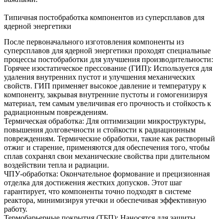
Типичная постобработка компонентов из суперсплавов для
ядерной энергетики
После первоначального изготовления компоненты из
суперсплавов для ядерной энергетики проходят специальные
процессы постобработки для улучшения производительности:
Горячее изостатическое прессование (ГИП)
: Используется для
удаления внутренних пустот и улучшения механических
свойств.
ГИП
применяет высокое давление и температуру к
компоненту, закрывая внутренние пустоты и гомогенизируя
материал, тем самым увеличивая его прочность и стойкость к
радиационным повреждениям.
Термическая обработка
: Для оптимизации микроструктуры,
повышения долговечности и стойкости к радиационным
повреждениям.
Термические обработки
,
такие как
растворный
отжиг
и
старение,
применяются для обеспечения того, чтобы
сплав сохранял свои механические свойства при длительном
воздействии тепла и радиации.
ЧПУ-обработка
: Окончательное формование и прецизионная
отделка для достижения жестких допусков. Этот шаг
гарантирует, что компоненты точно подходят в системе
реактора, минимизируя утечки и обеспечивая эффективную
работу.
Термобарьерные покрытия (ТБП)
: Наносятся для защиты