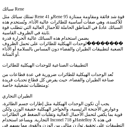
سبائك Rene
قوة شد فائقة ومقاومة ممتازة
Rene 95
و
Rene 41
تمتلك سبائك مثل
للأكسدة، وهي صفات أساسية للطائرات عالية الأداء. وتُستخدم هذه
السبائك عادةً في المناطق الحاملة للأحمال العالية التي تتطلب قوة
ثابتة في الظروف القاسية.
يضمن استخدام هذه
السبائك عالية الحرارة
قدرة
��������لوحدات الهيكلية للطائرات على تحمل الظروف
الصعبة لتطبيقات الطيران والفضاء دون المساس بالسلامة أو الأداء
أو المتانة.
التطبيقات الصناعية للوحدات الهيكلية للطائرات
تُعد
الوحدات الهيكلية للطائرات
ضرورية في عدة قطاعات من
صناعة الطيران والفضاء، حيث يفرض كل قطاع تحديات فريدة
ومتطلبات تشغيلية خاصة:
الطيران التجاري
يجب أن تكون الوحدات الهيكلية مثل إطارات جسم الطائرة،
وعوارض الأجنحة الرئيسية، والحواجز الهيكلية خفيفة الوزن ولكن
قوية بما يكفي لتحمل الأحمال العالية وتقلبات الضغط في الطائرات
في هذه
Hastelloy X
التجارية. ويساعد استخدام Inconel 718 و
التطبيقات على تحقيق توازن مثالي بين الوزن والقوة، مما يسهم في