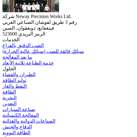
شركة Neway Precision Works Ltd.
رقم 3 طريق لفوشان الصناعي الغربي
فينغغانغ، دونغقوان، الصين
الرمز البريدي 523000
الخدمات
الصب الدقيق بالفراغ
سبائك فائقة للصب (سبائك عالية الحرارة)
ما بعد المعالجة
خدمة الطباعة ثلاثية الأبعاد
الحلول
الطيران والفضاء
توليد الطاقة
النفط والغاز
الطاقة
البحرية
التعدين
صناعة السيارات
المعالجة الكيميائية
الصناعات الدوائية والغذائية
الدفاع والجيش
الطاقة النووية