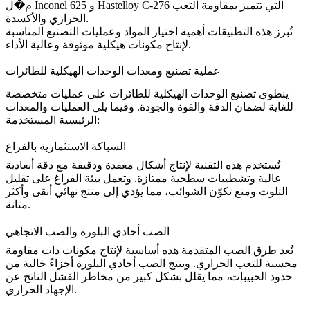
التي تتميز بمقاومة التعب
Hastelloy C-276
و
Inconel 625
م�ل
الحراري والأكسدة.
تُبرز هذه التطبيقات أهمية اختيار
المواد وعمليات التصنيع
المناسبة
لإنتاج مكونات هيكلية موثوقة وعالية الأداء.
عملية تصنيع ومعدات الوحدات الهيكلية للطائرات
ينطوي تصنيع
الوحدات الهيكلية للطائرات
على عمليات متخصصة
للغاية لضمان الدقة والقوة والجودة. وفيما يلي العمليات والمعدات
الرئيسية المستخدمة:
السباكة الاستثمارية بالفراغ
تُستخدم هذه التقنية لإنتاج أشكال معقدة ودقيقة مع
دقة أبعادية
عالية
وتشطيبات سطحية ممتازة. وتعمل بيئة الفراغ على تقليل
التلوث ومنع تكوّن الشوائب، مما يؤدي إلى منتج نهائي أنقى وأكثر
متانة.
الصب أحادي البلورة والصب الاتجاهي
تُعد طرق الصب المتقدمة هذه أساسية لإنتاج مكونات ذات مقاومة
محسنة للتعب الحراري. وينتج الصب أحادي البلورة أجزاءً خالية من
حدود الحبيبات، مما يقلل بشكل كبير من مخاطر الفشل الناتج عن
الإجهاد الحراري.