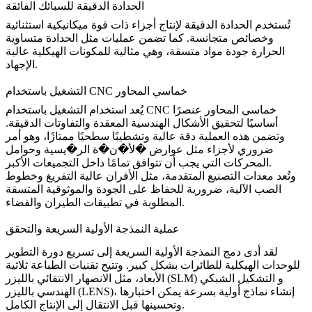
الحدادة الدقيقة للسبائك الفائقة
تُستخدم
الحدادة الدقيقة
لإنتاج أجزاء ذات قوة ميكانيكية استثنائية
وخصائص متجانسة. كما تضمن عمليات مثل
الحدادة متساوية
الحرارة
جودة مواد متسقة، وهي مثالية للمكونات الهيكلية عالية
الإجهاد.
التشغيل باستخدام CNC خماسي المحاور
التشغيل باستخدام CNC خماسي المحاور
عنصرًا
يُعد استخدام
أساسيًا لتحقيق الأشكال الهندسية المعقدة والتفاوتات الدقيقة.
وتضمن هذه العملية دقة عالية و
تشطيبًا سطحيًا
ممتازًا، وهو أمر
ضروري لأجزاء مثل عوارض �لأ�ن�ة الر�يسية وحوامل
المحركات التي يجب أن تتوافق تمامًا داخل التجميعات الأكبر.
وتُعد معدات التصنيع المتقدمة، مثل
الأفران عالية التفريغ
وخطوط
الصب الآلية، ضرورية للحفاظ على الجودة والموثوقية المتسقة
المطلوبة في تطبيقات الطيران والفضاء.
عملية النمذجة الأولية السريعة والتحقق
لقد أدى دمج
النمذجة الأولية السريعة
إلى تسريع دورة التطوير
للوحدات الهيكلية للطائرات بشكل كبير. وتتيح
تقنيات الطباعة ثلاثية
و
التشكيل الشبكي
الانصهار الانتقائي بالليزر (SLM)
الأبعاد
،
مثل
، إنشاء نماذج أولية بسرعة يمكن اختبارها
الهندسي بالليزر (LENS)
وتحسينها قبل الانتقال إلى الإنتاج الكامل.