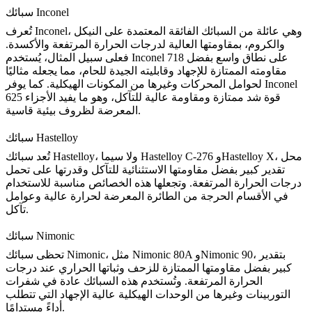
سبائك Inconel
، وهي عائلة من السبائك الفائقة المعتمدة على النيكل
Inconel
تُعرف
والكروم، بمقاومتها العالية لدرجات الحرارة المرتفعة والأكسدة.
على نطاق واسع بفضل
Inconel 718
فعلى سبيل المثال، يُستخدم
مقاومته الممتازة للإجهاد وقابليته الجيدة للحام، مما يجعله مثاليًا
Inconel
لحوامل المحركات وغيرها من المكونات الهيكلية. كما يوفر
قوة شد ممتازة ومقاومة عالية للتآكل، وهو ما يفيد الأجزاء
625
المعرضة لظروف بيئية قاسية.
سبائك Hastelloy
، محل
Hastelloy X
و
Hastelloy C-276
، ولا سيما
Hastelloy
تُعد سبائك
تقدير كبير بفضل مقاومتها الاستثنائية للتآكل وقدرتها على تحمل
درجات الحرارة المرتفعة. وتجعلها هذه الخصائص مناسبة للاستخدام
في الأقسام الحرجة من الطائرة المعرضة لحرارة عالية وعوامل
تآكل.
سبائك Nimonic
، بتقدير
Nimonic 90
و
Nimonic 80A
، مثل
سبائك Nimonic
تحظى
كبير بفضل مقاومتها الممتازة للزحف وثباتها الحراري عند درجات
الحرارة المرتفعة. وتُستخدم هذه السبائك عادة في شفرات
التوربينات وغيرها من الوحدات الهيكلية عالية الإجهاد التي تتطلب
أداءً مستدامًا.