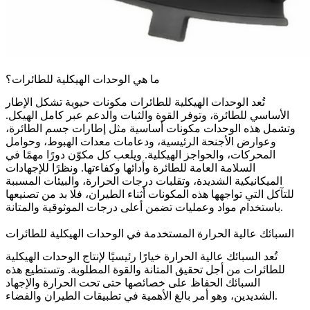
ما هي الوحدات الهيكلية للطائرات؟
تُعد
الوحدات الهيكلية للطائرات
مكونات حيوية تشكل الإطار
الأساسي للطائرة، وتوفر القوة والثبات والدعم عبر كامل الهيكل.
وتشمل هذه الوحدات مكونات أساسية مثل
إطارات جسم الطائرة
،
وعوارض الأجنحة الرئيسية، ودعامات معدات الهبوط، وحوامل
المحركات، والحواجز الهيكلية. ويلعب كل مكوّن دورًا مهمًا في
السلامة العامة للطائرة وأدائها وكفاءتها. ونظرًا للإجهادات
الميكانيكية الشديدة، و
تقلبات درجات الحرارة
، والبيئات المسببة
للتآكل التي تواجهها هذه المكونات أثناء الطيران، فلا بد من تصنيعها
باستخدام مواد وعمليات تضمن أعلى درجات الموثوقية والمتانة.
السبائك عالية الحرارة المستخدمة في الوحدات الهيكلية للطائرات
تُعد
السبائك عالية الحرارة
خيارًا رئيسيًا لإنتاج الوحدات الهيكلية
للطائرات من أجل تحقيق المتانة والقوة المطلوبة. وتستطيع هذه
السبائك الحفاظ على خصائصها حتى تحت الحرارة والإجهاد
الشديدين، وهو أمر بالغ الأهمية في تطبيقات الطيران والفضاء.