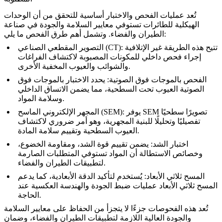
تُعد
عمليات الفحص والاختبار
أساسية للتحقق من أن الوحدات
الهيكلية للطائرات تستوفي معايير السلامة والجودة في صناعة
الطيران والفضاء. وتشمل أهم طرق الفحص ما يلي:
: تتيح هذه الطريقة غير الإتلافية
التصوير المقطعي الصناعي (CT)
إجراء
فحص داخلي
للمكونات المصبوبة لاكتشاف الفراغات
والشوائب والعيوب المخفية الأخرى.
الفحص بالموجات فوق الصوتية
: يحدد
الاختبار بالموجات فوق
الصوتية
العيوب تحت السطحية، مما يضمن الاتساق الداخلي
وسلامة المواد.
تصويرًا سطحيًا
SEM
: يوفر
المجهر الإلكتروني الماسح (SEM)
تفصيليًا وتحليلًا للبنية المجهرية، وهو أمر ضروري لاكتشاف
العيوب السطحية وتقييم سلامة المادة.
اختبار الشد
: يضمن تقييم
قوة الشد
، و
مقاومة الخضوع
،
وخصائص الاستطالة أن المواد تستوفي المتطلبات الصارمة
لتطبيقات الطيران والفضاء.
المسح ثلاثي الأبعاد
: يُستخدم لتأكيد
الدقة الأبعادية
، كما يدعم
المسح ثلاثي الأبعاد
عمليات ضبط الجودة والهندسة العكسية عند
الحاجة.
تُعد هذه الفحوصات جزءًا لا يتجزأ من الحفاظ على معايير السلامة
والجودة العالية اللازمة لتطبيقات الطيران والفضاء، وضمان