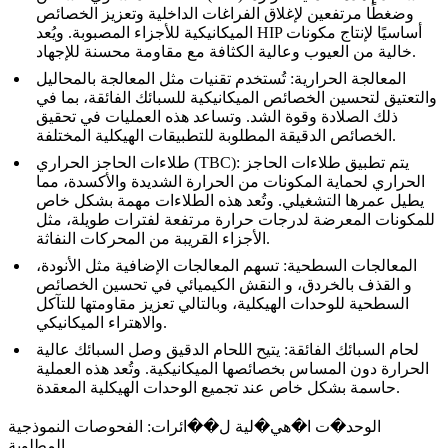
وضغطًا مرتفعين
لإغلاق الفراغات الداخلية وتعزيز الخصائص
الميكانيكية للأجزاء المصبوبة. ويُعد HIP أساسيًا لإنتاج مكونات
وعالية الكثافة مع مقاومة محسنة للإجهاد.
خالية من العيوب
المعالجة الحرارية
: تُستخدم تقنيات مثل
المعالجة بالمحاليل
والتعتيق
لتحسين الخصائص الميكانيكية للسبائك الفائقة، بما في
ذلك الصلادة وقوة الشد. وتساعد هذه العمليات في تحقيق
الخصائص الدقيقة المطلوبة للتطبيقات الهيكلية المختلفة.
: يتم تطبيق
طلاءات الحاجز
طلاءات الحاجز الحراري (TBC)
الحراري
لحماية المكونات من الحرارة الشديدة والأكسدة، مما
يطيل عمرها التشغيلي. وتُعد هذه الطلاءات مهمة بشكل خاص
للمكونات المعرضة لدرجات حرارة مرتفعة لفترات طويلة، مثل
الأجزاء القريبة من المحركات النفاثة.
المعالجات السطحية
: تسهم المعالجات الإضافية مثل
الأنودة
،
و
القذف بالخردق
، و
النقش الكيميائي
في تحسين الخصائص
السطحية للوحدات الهيكلية، وبالتالي تعزيز مقاومتها للتآكل
والاهتراء الميكانيكي.
لحام السبائك الفائقة
: يتيح
اللحام الدقيق
وصل السبائك عالية
الحرارة دون المساس بخصائصها الميكانيكية. وتُعد هذه العملية
حاسمة بشكل خاص عند تجميع الوحدات الهيكلية المعقدة.
الوحد�ت ا�هي�لية ل��ائرات: الفحوصات النموذجية
المطلوبة