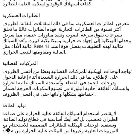
كفاءة استهلاك الوقود والسلامة العامة للطائرة.
الطائرات العسكرية
تتعرض الطائرات العسكرية، بما في ذلك المقاتلات النفاثة، لظروف
أكثر قسوة من الطائرات التجارية. فهذه الطائرات غالبًا ما تحلق
بسرعات تفوق سرعة الصوت وتنفذ مناورات عنيفة، مما يعرض
وحداتها الهيكلية إلى
إجهادات حرارية وميكانيكية
كبيرة. وتُعد السبائك
مثالية لهذه التطبيقات بفضل قوة الشد
Rene 41
عالية الأداء مثل
العالية ومقاومتها للتعب الحراري.
المركبات الفضائية
تواجه الوحدات الهيكلية للمركبات الفضائية بعضًا من أقسى الظروف
على الإطلاق، بما في ذلك الحرارة الشديدة أثناء إعادة الدخول
ودرجات التجمد في الفضاء. وتُستخدم
السبائك عالية الحرارة
والسبائك الفائقة أحادية البلورة في تصنيع المكونات الحرجة لضمان
احتفاظها بشكلها وأدائها حتى في أقسى الظروف.
توليد الطاقة
لا يقتصر استخدام
السبائك الفائقة عالية الحرارة
على صناعة
الطيران فحسب، بل تُعد أيضًا أساسية في
قطاع توليد الطاقة
.
وتستفيد الوحدات الهيكلية للطائرات المصممة للاستخدام مع
التوربينات الغازية وغيرها من البيئات عالية الحرارة من م�اد