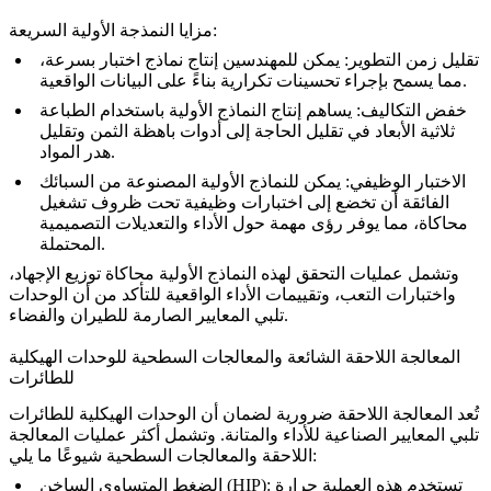
مزايا النمذجة الأولية السريعة:
تقليل زمن التطوير
: يمكن للمهندسين إنتاج نماذج اختبار بسرعة،
بناءً على البيانات الواقعية.
مما يسمح بإجراء
تحسينات تكرارية
خفض التكاليف
: يساهم إنتاج النماذج الأولية باستخدام
الطباعة
ثلاثية الأبعاد
في تقليل الحاجة إلى أدوات باهظة الثمن وتقليل
هدر المواد.
الاختبار الوظيفي
: يمكن للنماذج الأولية المصنوعة من
السبائك
الفائقة
أن تخضع إلى
اختبارات وظيفية
تحت ظروف تشغيل
محاكاة، مما يوفر رؤى مهمة حول الأداء والتعديلات التصميمية
المحتملة.
وتشمل عمليات التحقق لهذه النماذج الأولية محاكاة
توزيع الإجهاد
،
واختبارات التعب، وتقييمات الأداء الواقعية للتأكد من أن الوحدات
تلبي المعايير الصارمة للطيران والفضاء.
المعالجة اللاحقة الشائعة والمعالجات السطحية للوحدات الهيكلية
للطائرات
تُعد المعالجة اللاحقة ضرورية لضمان أن
الوحدات الهيكلية للطائرات
تلبي المعايير الصناعية للأداء والمتانة. وتشمل أكثر عمليات المعالجة
اللاحقة والمعالجات السطحية شيوعًا ما يلي:
: تستخدم هذه العملية
حرارة
الضغط المتساوي الساخن (HIP)