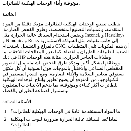
.
موثوقية وأداء
الوحدات الهيكلية للطائرات
الخاتمة
يتطلب تصنيع الوحدات الهيكلية للطائرات مزيجًا دقيقًا من المواد
المتقدمة، وعمليات التصنيع المتخصصة، وطرق الفحص الصارمة.
،
Hastelloy
، و
Inconel
ويضمن استخدام السبائك عالية الحرارة مثل
، إلى جانب تقنيات مثل السباكة الاستثمارية
Rene
، و
Nimonic
و
، أن هذه المكونات تلبي المتطلبات
التشغيل باستخدام CNC
بالفراغ و
الصعبة لتطبيقات الطيران والفضاء. كما تعزز المعالجات اللاحقة، بما
و
طلاءات الحاجز الحراري
، متانة هذه الوحدات
HIP
في ذلك
ووظائفها بشكل أكبر. وتؤكد طرق الفحص الشاملة مثل
التصوير
المقطعي الصناعي
و
الاختبار بالموجات فوق الصوتية
أن كل مكوّن
يستوفي معايير السلامة والأداء الصارمة. ومع التقدم المستمر في
التكنولوجيا، من المتوقع أن يصبح تطوير وإنتاج الوحدات الهيكلية
للطائرات أكثر كفاءة وموثوقية، بما يدعم الاحتياجات المتطورة
باستمرار لصناعة الطيران والفضاء.
الأسئلة الشائعة
ما المواد المستخدمة عادةً في الوحدات الهيكلية للطائرات؟
لماذا تُعد السبائك عالية الحرارة ضرورية للوحدات الهيكلية
للطائرات؟