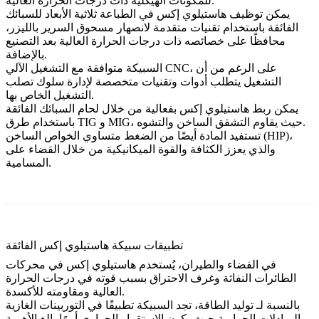
للمكونات الهيكلية ذات درجات الحرارة العالية.
يمكن توظيف هاستيلوي إكس في
الطباعة ثلاثية الأبعاد للسبائك
الفائقة
باستخدام تقنيات متقدمة لانصهار مسحوق السرير بالليزر،
محافظًا على خصائصه ذات درجات الحرارة العالية بعد التصنيع
بالإضافة.
، على الرغم من أن
التشغيل الآلي CNC
السبيكة متوافقة مع
التشغيل يتطلب أدوات وتقنيات متخصصة لإدارة سلوك تصلب
التشغيل الخاص بها.
يمكن ربط هاستيلوي إكس بفعالية من خلال
لحام السبائك الفائقة
باستخدام طرق TIG و MIG، حيث يقاوم التشقق الساخن والتشوه.
،
الضغط متساوي الخواص الساخن (HIP)
تستفيد المادة أيضًا من
والذي يعزز الكثافة والقوة الميكانيكية من خلال القضاء على
المسامية.
تطبيقات سبيكة هاستيلوي إكس الفائقة
في
الفضاء والطيران
، يُستخدم هاستيلوي إكس في محركات
الطائرات النفاثة وغرف الاحتراق بسبب قوته في درجات الحرارة
العالية ومقاومته للأكسدة.
بالنسبة لـ
توليد الطاقة
، تجد السبيكة تطبيقًا في التوربينات الغازية
والمبادلات الحرارية حيث يكون الاستقرار الحراري أمرًا بالغ الأهمية.