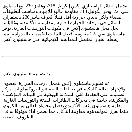
تشمل البدائل لهاستيلوي إكس
إنكونيل 718
، و
هاينز 230
، و
هاستيلوي
سي -22
. يوفر إنكونيل 718 مقاومة عالية للإجهاد ومناسب لتطبيقات
الفضاء ولكن بحدود حرارية أقل قليلاً. يُعرف هاينز 230 باستقراره
المماثل في درجات الحرارة العالية ومقاومته للأكسدة، وغالبًا ما
يحل محل هاستيلوي إكس في مكونات التوربينات الغازية. يوفر
هاستيلوي سي -22 مقاومة أفضل للبيئات الكيميائية العدوانية، مما
يجعله الخيار المفضل للمعالجة الكيميائية على هاستيلوي إكس.
نية تصميم هاستيلوي إكس
تم تطوير هاستيلوي إكس لتحمل درجات الحرارة القصوى
والإجهادات الميكانيكية في صناعات الفضاء والبتروكيماويات. يركز
تصميمه على الحفاظ على السلامة الهيكلية في البيئات المؤكسدة
والمكربنة، خاصة في محركات الطائرات النفاثة والتوربينات الغازية.
يقاوم هاستيلوي إكس الأكسدة بفضل محتواه العالي من الكروم،
بينما يعزز الموليبدينوم مقاومة التآكل، مما يضمن أداءً موثوقًا به في
الظروف الصعبة.