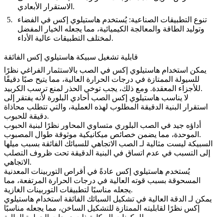
الاستقرار الأبعادي.
تنوع التطبيقات الصناعية:
يُستخدم هاستيلوي إكس في الفضاء
وتوليد الطاقة والمعالجة الكيميائية، مما يجعله الخيار المفضل
لمختلف التطبيقات عالية الأداء.
قابلية تشغيل سبيكة هاستيلوي إكس الفائقة
يمكن استخدام هاستيلوي إكس في
الصب بالاستثمار الفراغي
نظرًا
للسيولة الممتازة في درجات الحرارة العالية، مما يتيح صبًا دقيقًا
للأجزاء المعقدة. ومع ذلك، يجب توخي الحذر لمنع ترسب الكربيد.
لا يناسب هاستيلوي إكس
الصب أحادي البلورة
لأنه يفتقر إلى
استقرار البنية الدقيقة المطلوب لهذه العملية، والتي تتطلب محاذاة
دقيقة للحبوب.
أداؤه جيد في
الصب البلوري متساوي المحاور
نظرًا لبنية الحبوب
الموحدة، مما يضمن خصائص ميكانيكية موثوقة طوال المصبوب.
السبيكة ليست مثالية لـ
الصب الاتجاهي للسبائك الفائقة
بسبب ميلها
إلى التسبب في عدم اتساق في البنية الدقيقة تحت ظروف التصلب
الاتجاهي.
يُستخدم هاستيلوي إكس عادةً في
أقراص التوربينات المعدنية
المسحوقة
بسبب قوته العالية في درجات الحرارة المرتفعة، مما
يجعله مناسبًا لتطبيقات التوربينات الغازية.
يمكن لـ
الدقة العالية في تشكيل السبائك الفائقة
استخدام هاستيلوي
إكس نظرًا لقابليته الممتازة للتشكيل الساخن، مما يجعله مناسبًا