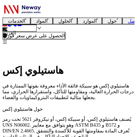
تصل
حول
الموارد
الحلول
المواد
الخدمات
العربية
الحصول على عرض سعر فوري
هاستيلوي إكس
هاستيلوي إكس هو سبيكة فائقة الأداء معروفة بقوتها الممتازة في
درجات الحرارة العالية، ومقاومتها للتآكل، واستقرارها الحراري، مما
يجعلها مثالية لتطبيقات البتروكيماويات والفضاء.
حول هاستيلوي إكس
يُصنف هاستيلوي إكس، أو سبيكة إكس، أو نيكروفر 5621 تحت رمز
UNS N06002. وهو يتوافق مع معايير ASTM B435 و B572 و
DIN/EN 2.4665. تُعرف المادة بمقاومتها القوية للأكسدة والتشقق
الناتج عن الإجهاد التآكلي في البيئات القاسية.