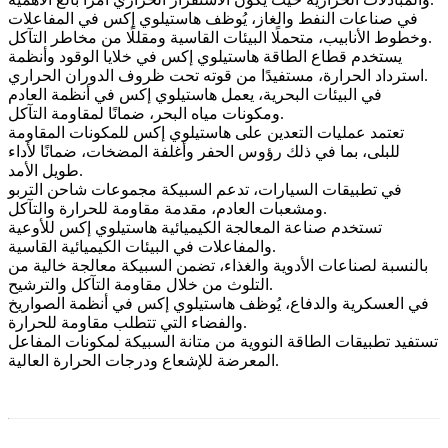
في صناعات
النفط والغاز
، يُوظف هاستيلوي إكس في المفاعلات
وخطوط الأنابيب، متحملًا البيئات القاسية ومقللًا من مخاطر التآكل.
يستخدم قطاع
الطاقة
هاستيلوي إكس في خلايا الوقود وأنظمة
استرداد الحرارة، مستفيدًا من قوته تحت ظروف الدوران الحراري.
في البيئات
البحرية
، يعمل هاستيلوي إكس في أنظمة العادم
ومكونات مياه البحر، ضمانًا لمقاومة التآكل.
تعتمد عمليات
التعدين
على هاستيلوي إكس للمكونات المقاومة
للبلى، بما في ذلك رؤوس الحفر وأغلفة المضخات، ضمانًا لأداء
طويل الأمد.
في تطبيقات
السيارات
، تدعم السبيكة مجموعات شاحن التربو
ومشعبات العادم، مقدمة مقاومة للحرارة والتآكل.
تستخدم صناعة
المعالجة الكيميائية
هاستيلوي إكس للأوعية
والمفاعلات في البيئات الكيميائية القاسية.
بالنسبة لصناعات
الأدوية والغذاء
، تضمن السبيكة معالجة خالية من
التلوث من خلال مقاومة التآكل والترشيح.
في
العسكرية والدفاع
، يُوظف هاستيلوي إكس في أنظمة الصواريخ
والفضاء التي تتطلب مقاومة للحرارة.
تستفيد تطبيقات
الطاقة النووية
من متانة السبيكة لمكونات المفاعل
المعرضة للإشعاع ودرجات الحرارة العالية.