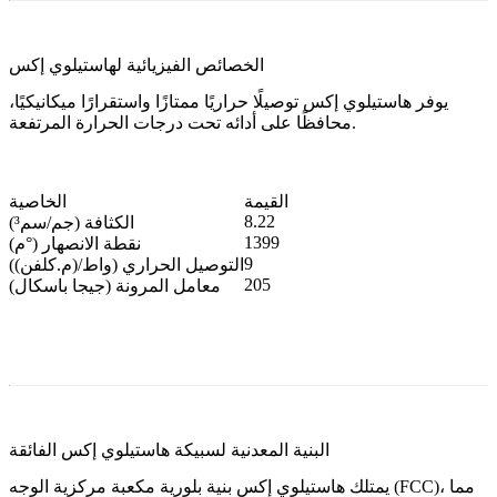
الخصائص الفيزيائية لهاستيلوي إكس
يوفر هاستيلوي إكس توصيلًا حراريًا ممتازًا واستقرارًا ميكانيكيًا،
محافظًا على أدائه تحت درجات الحرارة المرتفعة.
القيمة
الخاصية
8.22
الكثافة (جم/سم³)
1399
نقطة الانصهار (°م)
9
التوصيل الحراري (واط/(م.كلفن))
205
معامل المرونة (جيجا باسكال)
البنية المعدنية لسبيكة هاستيلوي إكس الفائقة
يمتلك هاستيلوي إكس بنية بلورية مكعبة مركزية الوجه (FCC)، مما