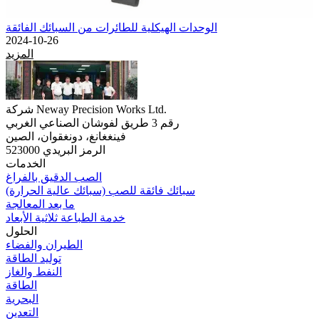
الوحدات الهيكلية للطائرات من السبائك الفائقة
2024-10-26
المزيد
شركة Neway Precision Works Ltd.
رقم 3 طريق لفوشان الصناعي الغربي
فينغغانغ، دونغقوان، الصين
الرمز البريدي 523000
الخدمات
الصب الدقيق بالفراغ
سبائك فائقة للصب (سبائك عالية الحرارة)
ما بعد المعالجة
خدمة الطباعة ثلاثية الأبعاد
الحلول
الطيران والفضاء
توليد الطاقة
النفط والغاز
الطاقة
البحرية
التعدين