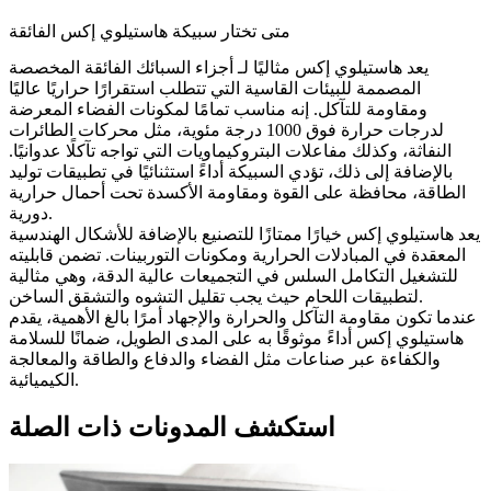
متى تختار سبيكة هاستيلوي إكس الفائقة
يعد هاستيلوي إكس مثاليًا لـ
أجزاء السبائك الفائقة المخصصة
المصممة للبيئات القاسية التي تتطلب استقرارًا حراريًا عاليًا
ومقاومة للتآكل. إنه مناسب تمامًا لمكونات الفضاء المعرضة
لدرجات حرارة فوق 1000 درجة مئوية، مثل محركات الطائرات
النفاثة، وكذلك مفاعلات البتروكيماويات التي تواجه تآكلًا عدوانيًا.
بالإضافة إلى ذلك، تؤدي السبيكة أداءً استثنائيًا في تطبيقات توليد
الطاقة، محافظة على القوة ومقاومة الأكسدة تحت أحمال حرارية
دورية.
يعد هاستيلوي إكس خيارًا ممتازًا للتصنيع بالإضافة للأشكال الهندسية
المعقدة في المبادلات الحرارية ومكونات التوربينات. تضمن قابليته
للتشغيل التكامل السلس في التجميعات عالية الدقة، وهي مثالية
لتطبيقات اللحام حيث يجب تقليل التشوه والتشقق الساخن.
عندما تكون مقاومة التآكل والحرارة والإجهاد أمرًا بالغ الأهمية، يقدم
هاستيلوي إكس أداءً موثوقًا به على المدى الطويل، ضمانًا للسلامة
والكفاءة عبر صناعات مثل الفضاء والدفاع والطاقة والمعالجة
الكيميائية.
استكشف المدونات ذات الصلة