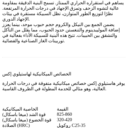
يساهم في استقراره الحراري الممتاز. تسمح البنية الدقيقة بمقاومة
عالية لتشوه الزحف وتمزق الإجهاد في درجات الحرارة المرتفعة.
نظرًا لتوزيع الطور المتوازن، تظل السبيكة مستقرة في بيئات
الإجهاد الدوري.
يضمن الجمع بين النيكل والكروم حجم حبوب موحد، بينما يعزز
إضافة الموليبدينوم والتنغستن حدود الحبوب، مما يقلل من التآكل
والتشقق بين الحبيبات. تتيح هذه البنية للسبيكة الأداء بفعالية في
توربينات الغاز الصناعية والفضائية.
الخصائص الميكانيكية لهاستيلوي إكس
يوفر هاستيلوي إكس خصائص ميكانيكية متفوقة في درجات الحرارة
العالية، وهو مثالي للخدمة المطولة في الظروف القاسية.
القيمة
الخاصية الميكانيكية
825-860
قوة الشد (ميغا باسكال)
320-420
قوة الخضوع (ميغا باسكال)
روكويل C25-35
الصلادة (HRC)