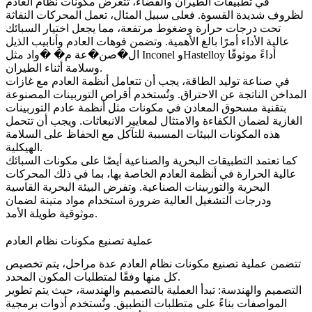
في تطبيقات الطيران والفضاء، تتعرض مكونات نظام العادم
لظروف شديدة القسوة. فعلى سبيل المثال، تعمل المحركات النفاثة
تحت درجات حرارة وضغوط مرتفعة، مما يجعل اختيار السبائك
عالية الأداء أمرًا بالغ الأهمية. وتضمن
فوهات العادم
وأنابيب الذيل
ال�صن�عة م� �واد مثل Inconel وHastelloy أداءً موثوقًا
وسلامة أثناء الطيران.
في صناعة توليد الطاقة، يجب أن تتعامل أنظمة العادم مع غازات
المداخن الناتجة عن الاحتراق. وتُستخدم
أقراص التوربينات المصنوعة
بتقنية مسحوق المعادن
في مكونات مثل أنظمة عادم التوربينات
الغازية لضمان الكفاءة والامتثال لمعايير الانبعاثات. ويجب أن تتحمل
هذه المكونات البيئات المسببة للتآكل مع الحفاظ على السلامة
الهيكلية.
كما تعتمد التطبيقات البحرية والصناعية أيضًا على مكونات
السبائك
عالية الحرارة
في أنظمة العادم الخاصة بها، بما في ذلك المحركات
البحرية والتوربينات الصناعية. وتفرض البيئة البحرية القاسية
ودرجات التشغيل العالية ضرورة استخدام مواد متينة لضمان
موثوقية طويلة الأمد.
عملية تصنيع مكونات نظام العادم
تتضمن عملية تصنيع مكونات نظام العادم عدة مراحل، يتم تخصيص
كل منها وفقًا لمتطلبات المكون المحدد.
التصميم والهندسة: تبدأ العملية بالتصميم والهندسة، حيث يتم تطوير
المواصفات بناءً على متطلبات التطبيق. وتُستخدم أدوات برمجية