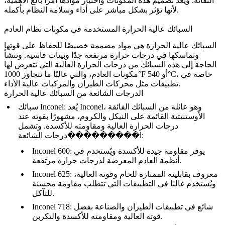
النفاثة. ويُعد تصميم هذه المكونات واختيار موادها أمرًا بالغ الأهمية،
لأنها تؤثر بشكل مباشر على أداء وسلامة النظام بأكمله.
السبائك عالية الحرارة المستخدمة في مكونات نظام العادم
السبائك عالية الحرارة هي مواد مصممة خصيصًا للحفاظ على قوتها
وتماسكها في درجات حرارة مرتفعة جدًا وبيئات قاسية. وتنشأ
الحاجة إلى هذه السبائك من درجات الحرارة العالية التي تتعرض لها
مكونات العادم، والتي غالبًا ما تتجاوز 1000°F أو 540°C، خاصة في
تطبيقات مثل محركات الطيران والمركبات عالية الأداء.
الدرجات الشائعة من السبائك عالية الحرارة
سبائك Inconel: يُعد Inconel، وهو عائلة من السبائك الفائقة
الأوستنيتية القائمة على النيكل والكروم، مشهورًا بقوته عند
درجات الحرارة العالية ومقاومته للأكسدة. وتشمل
ا���������درجات الشائعة:
: يوفر مقاومة جيدة للأكسدة ويُستخدم في
Inconel 600
أنظمة العادم المعرضة لدرجات حرارة مرتفعة.
: معروف بقابليته الممتازة للحام وقوته العالية،
Inconel 625
ويُستخدم غالبًا في التطبيقات التي تتطلب مقاومة محسنة
للتآكل.
: شائع في تطبيقات الطيران والصناعة بفضل
Inconel 718
قوته العالية ومقاومته للأكسدة والتكربن.