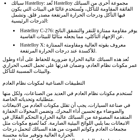
مجموعة أخرى من السبائك
Hastelloy
سبائك Hastelloy: تُعد
الفائقة المقاومة للتآكل، وتُستخدم غالبًا في البيئات التي يكون
فيها التآكل ودرجات الحرارة المرتفعة مصدر قلق. وتشمل
الدرجات الرئيسية:
: يوفر مقاومة ممتازة للنقر والتشقق الناتج
Hastelloy C-276
عن الإجهاد التآكلي، مما يجعله مثاليًا للبيئات القاسية.
: معروف بقوته العالية ومقاومته الممتازة
Hastelloy X
للأكسدة عند درجات الحرارة المرتفعة.
تُعد هذه السبائك عالية الحرارة ضرورية للحفاظ على أداء وطول
عمر مكونات نظام العادم، وضمان قدرتها على تحمل التعب الحراري
والبيئات المسببة للتآكل.
التطبيقات الصناعية لمكونات نظام العادم
تُستخدم مكونات نظام العادم في العديد من الصناعات، ولكل منها
متطلباته وتحدياته الخاصة.
في صناعة السيارات، يجب أن تقلل مكونات العادم من الانبعاثات
والضوضاء مع تحسين أداء المحرك. وتضمن المحولات الحفازة
المتقدمة المصنوعة من
السبائك عالية الحرارة
التحكم الفعّال في
الانبعاثات بما يلبي اللوائح البيئية الصارمة. كما تُصنع مكونات مثل
مجمعات العادم وكواتم الصوت من هذه السبائك لتحمل درجات
الحرارة العالية وتوفير متانة محسنة.