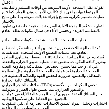
الكامل.
الفوائد: تقلل النمذجة الأولية السريعة من أوقات التسليم والتكاليف
المرتبطة بها، بما في ذلك تكاليف الأدوات وهدر المواد. كما تتيح
عمليات تصميم تكرارية تسمح بإجراء تعديلات سريعة بناءً على نتائج
الاختبار.
التطبيقات: تُعد النمذجة الأولية السريعة ذات قيمة خاصة في تطوير
التصاميم الفريدة وتحسين الأداء في سياق مكونات نظام العادم.
عمليات المعالجة اللاحقة الشائعة لمكونات نظام العادم
تُعد المعالجة اللاحقة ضرورية لتحسين أداء ومتانة مكونات نظام
العادم. بعد عمليات التصنيع الأولية، تُستخدم عدة تقنيات:
يُستخدم لإزالة المسامية الداخلية
الضغط المتساوي الساخن (HIP)
وتعزيز كثافة المكونات. تتضمن هذه العملية تطبيق الحرارة والضغط
في آن واحد، مما يحسن الخصائص الميكانيكية ومقاومة التعب.
المعالجة الحرارية
تُعد عمليات المعالجة الحرارية، مثل المعالجة
بالمحاليل والتعتيق، ضرورية لتحقيق القوة والصلابة المطلوبة في
السبائك عالية الحرارة.
تحمي المكونات من الأكسدة
(TBCs)
طلاءات الحاجز الحراري
والتدهور الحراري، مما يضمن طول العمر والموثوقية.
لحام السبائك الفائقة
ضروري لربط المواد عالية الأداء في عمليات
التجميع، مع الحفاظ على سلامتها الهيكلية.
اختبارات وتحليل المواد
.
تضمن الاختبارات الصارمة أن تفي المكونات
بالمعايير والمواصفات الصناعية.