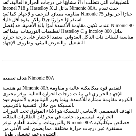
للتطبيقات التي تتطلب أداءً مشابهًا في درجات الحرارة العالية، تُعد
بدائل لـ Nimonic 80A، حيث تقدم
Hastelloy X
و
Inconel 718
خيارًا آخر يوفر
Nimonic 75
مقاومة ممتازة للزحف والإجهاد. كما يُعد
استقرارًا حراريًا جيدًا ولكن بقوة أقل قليلًا.
Nimonic 90
عندما تكون مقاومة الأكسدة أمرًا بالغ الأهمية، قد يُفضل
بدائل
Incoloy 800
و
Hastelloy C
لتطبيقات التوربينات. بينما تُعد
مناسبة للبيئات ذات التآكل العدواني. يعتمد الاختيار على درجة حرارة
التشغيل، والتعرض البيئي، وظروف الإجهاد.
هدف تصميم Nimonic 80A
تم هندسة Nimonic 80A لتقديم
قوة ميكانيكية عالية
و
مقاومة
للإجهاد الحراري
في بيئات درجات الحرارة العالية. يوفر محتوى
الكروم مقاومة ممتازة للأكسدة، بينما يعزز التيتانيوم والألمنيوم قوة
السبيكة من خلال التقسية بالترسيب.
الهدف التصميمي الأساسي للسبيكة هو الأداء الموثوق تحت الدورات
الحرارية المستمرة، خاصة في محركات الطائرات النفاثة،
والتوربينات، وأنظمة العادم. توفر Nimonic 80A خصائص ميكانيكية
مستقرة عبر درجات حرارة مختلفة، مما يضمن الحد الأدنى من
التشوه وعمر تشغيلي طويل.