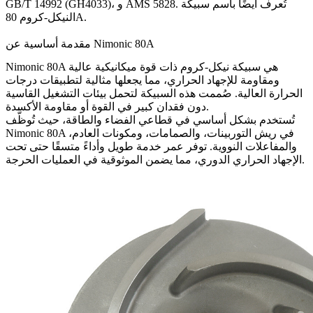
GB/T 14992 (GH4033)، و AMS 5828. تُعرف أيضًا باسم
سبيكة
.
النيكل-كروم 80A
مقدمة أساسية عن Nimonic 80A
Nimonic 80A هي سبيكة نيكل-كروم ذات قوة ميكانيكية عالية
ومقاومة للإجهاد الحراري، مما يجعلها مثالية لتطبيقات درجات
الحرارة العالية. صُممت هذه السبيكة لتحمل بيئات التشغيل القاسية
دون فقدان كبير في القوة أو مقاومة الأكسدة.
تُستخدم بشكل أساسي في قطاعي الفضاء والطاقة، حيث تُوظَّف
Nimonic 80A في ريش التوربينات، والصمامات، ومكونات العادم،
والمفاعلات النووية. توفر عمر خدمة طويل وأداءً متسقًا حتى تحت
الإجهاد الحراري الدوري، مما يضمن الموثوقية في العمليات الحرجة.