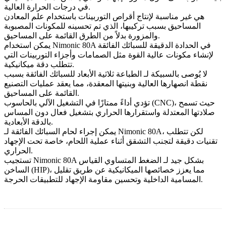
في درجات الحرارة العالية.
هي غير مناسبة لإنتاج
أقراص التوربينات باستخدام علم المعادن
المساحيق
بسبب تركيبها، الذي تم تحسينه للمكونات المصبوبة
والمزورة بدلاً من الطرق القائمة على المساحيق.
يمكن استخدام Nimonic 80A في
الحدادة الدقيقة للسبائك الفائقة
لإنشاء مكونات عالية القوة مثل الصمامات وأجزاء التوربينات التي
تتطلب دقة ميكانيكية.
لا يُوصى بالسبيكة لـ
الطباعة ثلاثية الأبعاد للسبائك الفائقة
بسبب
نقطة انصهارها العالية وبنيتها المعقدة، مما يعقد عمليات التصنيع
القائمة على المساحيق.
، حيث تسمح
التشغيل الآلي بالحاسوب (CNC)
تؤدي أداءً ممتازًا في
صلادتها المعتدلة واستقرارها الحراري بتشغيل فعال دون المساس
بالدقة الأبعادية.
يمكن إجراء
لحام السبائك الفائقة
لـ Nimonic 80A، لكن تتطلب
تقنيات دقيقة لتجنب التشقق أثناء عملية اللحام، خاصة تحت الإجهاد
الحراري.
تستجيب Nimonic 80A بشكل جيد لـ
الضغط المتساوي القياس
، مما يعزز خصائصها الميكانيكية عن طريق تقليل
الساخن (HIP)
المسامية الداخلية وتحسين مقاومة الإجهاد للتطبيقات الحرجة.