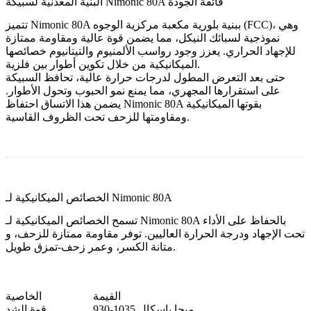
البنية المعدنية لسبيكة Nimonic 80A فائقة الجودة
، وهي
مكعبة مركزية الوجوه (FCC)
تتميز Nimonic 80A ببنية بلورية
نموذجية لسبائك النيكل، مما يضمن قوة عالية ومقاومة ممتازة
للإجهاد الحراري. يعزز وجود رواسب الألمنيوم والتيتانيوم خصائصها
الميكانيكية من خلال تكوين أطوار بين فلزية.
حتى بعد التعرض المطول لدرجات حرارة عالية، تحافظ السبيكة
على استقرارها المجهري، مما يمنع نمو الحبوب وتحول الأطوار.
يضمن هذا الاتساق احتفاظ Nimonic 80A بقوتها الميكانيكية
ومقاومتها للزحف تحت الظروف القاسية.
الخصائص الميكانيكية لـ Nimonic 80A
تسمح الخصائص الميكانيكية لـ Nimonic 80A بالحفاظ على الأداء
تحت الإجهاد ودرجة الحرارة العاليين. توفر مقاومة ممتازة
للزحف
، و
، وعمر زحف-تمزق طويل.
متانة الكسر
القيمة
الخاصية
930-1035 ميجا باسكال
قوة الشد