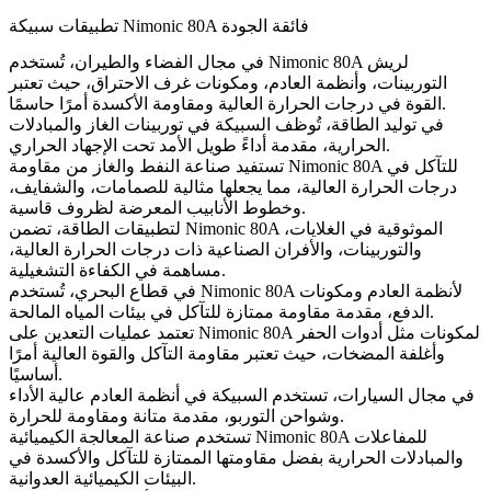
تطبيقات سبيكة Nimonic 80A فائقة الجودة
في مجال
الفضاء والطيران
، تُستخدم Nimonic 80A لريش
التوربينات، وأنظمة العادم، ومكونات غرف الاحتراق، حيث تعتبر
القوة في درجات الحرارة العالية ومقاومة الأكسدة أمرًا حاسمًا.
في
توليد الطاقة
، تُوظف السبيكة في توربينات الغاز والمبادلات
الحرارية، مقدمة أداءً طويل الأمد تحت الإجهاد الحراري.
تستفيد صناعة
النفط والغاز
من مقاومة Nimonic 80A للتآكل في
درجات الحرارة العالية، مما يجعلها مثالية للصمامات، والشفايف،
وخطوط الأنابيب المعرضة لظروف قاسية.
لتطبيقات
الطاقة
، تضمن Nimonic 80A الموثوقية في الغلايات،
والتوربينات، والأفران الصناعية ذات درجات الحرارة العالية،
مساهمة في الكفاءة التشغيلية.
في قطاع
البحري
، تُستخدم Nimonic 80A لأنظمة العادم ومكونات
الدفع، مقدمة مقاومة ممتازة للتآكل في بيئات المياه المالحة.
تعتمد عمليات
التعدين
على Nimonic 80A لمكونات مثل أدوات الحفر
وأغلفة المضخات، حيث تعتبر مقاومة التآكل والقوة العالية أمرًا
أساسيًا.
في مجال
السيارات
، تستخدم السبيكة في أنظمة العادم عالية الأداء
وشواحن التوربو، مقدمة متانة ومقاومة للحرارة.
Nimonic 80A للمفاعلات
تستخدم صناعة
المعالجة الكيميائية
والمبادلات الحرارية بفضل مقاومتها الممتازة للتآكل والأكسدة في
البيئات الكيميائية العدوانية.