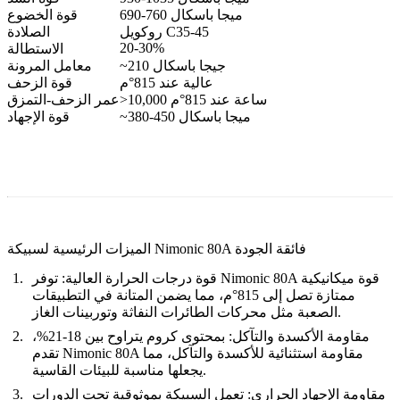
690-760 ميجا باسكال
قوة الخضوع
روكويل C35-45
الصلادة
20-30%
الاستطالة
~210 جيجا باسكال
معامل المرونة
عالية عند 815°م
قوة الزحف
>10,000 ساعة عند 815°م
عمر الزحف-التمزق
~380-450 ميجا باسكال
قوة الإجهاد
الميزات الرئيسية لسبيكة Nimonic 80A فائقة الجودة
قوة درجات الحرارة العالية:
توفر Nimonic 80A قوة ميكانيكية
ممتازة تصل إلى 815°م، مما يضمن المتانة في التطبيقات
الصعبة مثل محركات الطائرات النفاثة وتوربينات الغاز.
مقاومة الأكسدة والتآكل:
بمحتوى كروم يتراوح بين 18-21%،
تقدم Nimonic 80A مقاومة استثنائية للأكسدة والتآكل، مما
يجعلها مناسبة للبيئات القاسية.
مقاومة الإجهاد الحراري:
تعمل السبيكة بموثوقية تحت الدورات