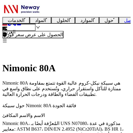
تصل
حول
الموارد
الحلول
المواد
الخدمات
العربية
الحصول على عرض سعر فوري
Nimonic 80A
Nimonic 80A هي سبيكة نيكل-كروم عالية القوة تتمتع بمقاومة
ممتازة للتآكل واستقرار حراري، وتُستخدم على نطاق واسع في
تطبيقات الفضاء والطاقة ودرجات الحرارة العالية.
حول سبيكة Nimonic 80A فائقة الجودة
الاسم والاسم المكافئ
، مذكورة في عدة
UNS N07080
Nimonic 80A، المُعرَّفة أيضًا بـ
معايير: ASTM B637، DIN/EN 2.4952 (NiCr20TiAl)، BS HR 1،