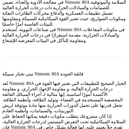
في معالجة
الأدوية والغذاء
، تضمن Nimonic 80A السلامة والموثوقية
للصمامات والمبادلات الحرارية ذات درجات الحرارة العالية.
تشمل تطبيقات
العسكرية والدفاع
محركات الطائرات النفاثة
ومكونات الصواريخ، حيث تعتبر القوة الميكانيكية للسبيكة ومقاومتها
للبيئات القاسية أمرًا حاسمًا.
في صناعات
النووية
، تُستخدم Nimonic 80A في مكونات المفاعلات
والمبادلات الحرارية، مقدمة استقرارًا في درجات الحرارة العالية
ومقاومة للتآكل في البيئات المعرضة للإشعاع.
متى تختار سبيكة Nimonic 80A فائقة الجودة
تُعد Nimonic 80A الخيار الصحيح للتطبيقات التي تعتبر فيها
القوة في
درجات الحرارة العالية
، و
مقاومة الإجهاد الحراري
، و
مقاومة
الأكسدة
أمورًا أساسية. إنها مثالية لـ
أجزاء السبائك الفائقة
المخصصة
المستخدمة في الفضاء، وتوليد الطاقة، وأنظمة الطاقة.
تجعل قدرتها على تحمل الدورات الحرارية منها مادة موثوقة لريش
التوربينات، والصمامات، وأنظمة العادم.
إذا كان مشروعك يتطلب مكونات دقيقة يمكنها الحفاظ على
السلامة الميكانيكية تحت التعرض المستمر لدرجات الحرارة العالية،
فإن Nimonic 80A تقدم حلاً يعتمد عليه. إنها فعالة بشكل خاص في