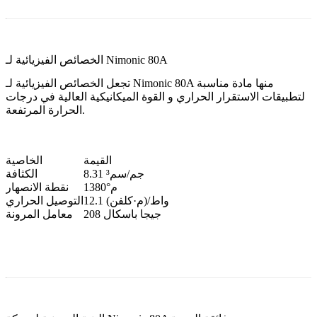
الخصائص الفيزيائية لـ Nimonic 80A
تجعل الخصائص الفيزيائية لـ Nimonic 80A منها مادة مناسبة
لتطبيقات الاستقرار الحراري و
القوة الميكانيكية العالية
في درجات
الحرارة المرتفعة.
القيمة
الخاصية
8.31 جم/سم³
الكثافة
1380°م
نقطة الانصهار
12.1 واط/(م·كلفن)
التوصيل الحراري
208 جيجا باسكال
معامل المرونة