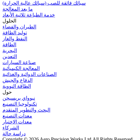
سبائك فائقة للصب (سبائك عالية الحرارة)
ما بعد المعالجة
خدمة الطباعة ثلاثية الأبعاد
الحلول
الطيران والفضاء
توليد الطاقة
النفط والغاز
الطاقة
البحرية
التعدين
صناعة السيارات
المعالجة الكيميائية
الصناعات الدوائية والغذائية
الدفاع والجيش
الطاقة النووية
حول
نيوواي بريسيجن
تكنولوجيا التصنيع
البحث والتطوير المتقدم
معدات التصنيع
معدات الاختبار
الشركاء
دراسة حالة
Copyright © 2026 Aero Precision Works Ltd.
All Rights Reserved.