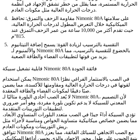
الحرارية المستمرة، مما يقلل من خطر تشقق الإجهاد في أنظمة
درجات الحرارة العالية مثل مكونات العادم.
مقاومة الزحف والتمزق:
تحافظ Nimonic 80A على سلامتها
الميكانيكية خلال التعرض المطول لدرجات الحرارة العالية،
حيث تقدم أكثر من 10,000 ساعة من عمر الزحف-التمزق عند
815°م.
التقسية بالترسيب لزيادة القوة:
يسمح إضافة التيتانيوم
والألمنيوم لـ Nimonic 80A بالخضوع للتقسية بالترسيب، مما
يزيد من قوتها لتطبيقات الفضاء والطاقة الصعبة.
قابلية تشغيل سبيكة Nimonic 80A فائقة الجودة
يمكن استخدام Nimonic 80A في
الصب بالاستثمار الفراغي
نظرًا
لقوتها في درجات الحرارة العالية ومقاومتها للأكسدة، مما يضمن
صبًا دقيقًا لمكونات الفضاء والطاقة المعقدة.
لا يُعد
الصب أحادي البلورة
مثاليًا لـ Nimonic 80A، لأن التصميم
المعدني للسبيكة لا يدعم تكوين بلورة مفردة، وهو أمر ضروري
لتطبيقات التوربينات المتقدمة.
تؤدي السبيكة أداءً جيدًا في
الصب متعدد البلورات المتساوي الأبعاد
،
مما يضمن خصائص ميكانيكية متساوية الخواص ومناسبة لأجزاء مثل
ريش التوربينات ومكونات العادم.
تتوافق Nimonic 80A مع
الصب الاتجاهي للسبائك الفائقة
، مما يعزز
بنية الحبوب على طول محور الإجهاد، والذي يحسن أداءها الميكانيكي