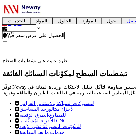
تصل
حول
الموارد
الحلول
المواد
الخدمات
العربية
الحصول على عرض سعر فوري
نظرة عامة على تشطيبات السطح
تشطيبات السطح لمكوّنات السبائك الفائقة
توفّر Neway تشطيبات سطح لمكوّنات السبائك الفائقة مثل التشغيل الدقيق، التلميع، والطلاءات الحرارية. تعمل هذه التشطيبات على تعزيز الأداء عبر تحسين مقاومة التآكل، تقليل الاحتكاك، وزيادة المتانة في
لمسبوكات السباكة بالاستثمار الفراغي
لأجزاء ميتالورجيا المساحيق
للمطاوع/الطرق الدقيقة
للأجزاء المُشغَّلة بـ CNC
للمكوّنات المطبوعة ثلاثي الأبعاد
خدمات ما بعد المعالجة