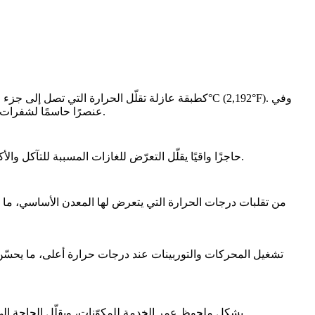
مجال الطيران مثلًا، يُعد TBC عنصرًا حاسمًا لشفرات التوربين، وغرف الاحتراق، وما بعد الحارق، لضمان التشغيل الآمن عند درجات حرارة مرتفعة.
تؤدي البيئات عالية الحرارة غالبًا إلى الأكسدة والتآكل، مما يضعف السبيكة الفائقة. ينشئ TBC حاجزًا واقيًا يقلّل التعرّض للغازات المسببة للتآكل والأكسدة، ما يطيل عمر المكوّن.
من خلال حماية جزء السبيكة الفائقة من الحرارة الشديدة والتآكل، يُطيل TBC بشكل ملحوظ عمر الخدمة للمكوّنات، ويقلّل الحاجة إلى الاستبدال المتكرر ويخفض تكاليف الصيانة.