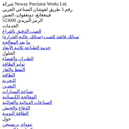
شركة Neway Precision Works Ltd.
رقم 3 طريق لفوشان الصناعي الغربي
فينغغانغ، دونغقوان، الصين
الرمز البريدي 523000
الخدمات
الصب الدقيق بالفراغ
سبائك فائقة للصب (سبائك عالية الحرارة)
ما بعد المعالجة
خدمة الطباعة ثلاثية الأبعاد
الحلول
الطيران والفضاء
توليد الطاقة
النفط والغاز
الطاقة
البحرية
التعدين
صناعة السيارات
المعالجة الكيميائية
الصناعات الدوائية والغذائية
الدفاع والجيش
الطاقة النووية
حول
نيوواي بريسيجن