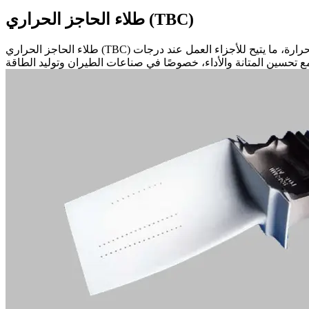
طلاء الحاجز الحراري (TBC)
طلاء الحاجز الحراري (TBC) هو طبقة واقية تُطبَّق على المكوّنات المعرّضة لحرارة شديدة مثل شفرات التوربين. وبما أنه مصنوع من مواد خزفية، فإنه يقلّل انتقال الحرارة، ما يتيح للأجزاء العمل عند درجات