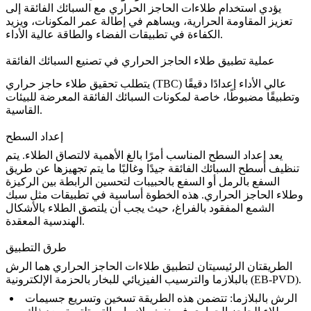
يؤدي استخدام طلاءات الحاجز الحراري مع السبائك الفائقة إلى
تعزيز المقاومة الحرارية، ويساهم في إطالة عمر المكونات، ويزيد
الكفاءة في تطبيقات الفضاء والطاقة عالية الأداء.
عملية تطبيق طلاء الحاجز الحراري في تصنيع السبائك الفائقة
عالي الأداء إعدادًا دقيقًا
طلاء حاجز حراري (TBC)
يتطلب تحقيق
وتطبيقًا مضبوطًا، خاصة لمكونات السبائك الفائقة المعرضة للبيئات
القاسية.
إعداد السطح
يعد إعداد السطح المناسب أمرًا بالغ الأهمية لالتصاق الطلاء. يتم
تنظيف أسطح السبائك الفائقة جيدًا وغالبًا ما يتم تجهيزها عن طريق
السفع بالرمل أو السفع بالحبيبات لتحسين الرابطة بين الركيزة
وطلاء الحاجز الحراري. هذه الخطوة أساسية في تطبيقات مثل
سبك
الشمع المفقود بالفراغ
، حيث يجب أن يلتصق الطلاء بالأشكال
الهندسية المعقدة.
طرق التطبيق
الطريقتان الرئيسيتان لتطبيق طلاءات الحاجز الحراري هما
الرش
.
الترسيب الفيزيائي للبخار بالحزمة الإلكترونية (EB-PVD)
بالبلازما
و
الرش بالبلازما:
تتضمن هذه الطريقة تسخين وتسريع جسيمات