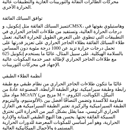
محركات الطائرات النفاثة والتوربينات الغازية والتطبيقات عالية
الحرارة الأخرى.
توافق السبائك الفائقة
، و
هاستيلوي
بقوتها في
CMSX
تتميز السبائك الفائقة مثل
إنكونيل
، و
درجات الحرارة العالية، وتستفيد من طلاءات الحاجز الحراري في
التطبيقات التي تنطوي على التعرض الطويل للحرارة العالية. تعمل
طلاء السبائك الفائقة بطلاء الحاجز الحراري على تعزيز قدرتها على
تحمل درجات حرارة تزيد عن 1000 درجة مئوية دون المساس
بالسلامة الهيكلية. على سبيل المثال، غالبًا ما يستخدم
إنكونيل 625
مع طلاءات الحاجز الحراري لإطالة عمر خدمة المكونات عالية
الإجهاد في محركات التوربينات.
أنظمة الطلاء الطبقي
غالبًا ما تتكون طلاءات الحاجز الحراري من
نظام طبقي
مع طبقة
رابطة وطبقة سيراميكية. توفر الطبقة الرابطة، المصنوعة عادةً من
(مزيج من M = النيكل، الكوبالت، الكروم،
MCrAlY
مواد مثل
الألومنيوم، واليتريوم)، مقاومة للأكسدة وتضمن التصاقًا أفضل بين
الطبقة السيراميكية والركيزة. تعتبر الطبقة السيراميكية هي العازل
الحراري الرئيسي، مما يقلل بشكل كبير من الحرارة التي تخترق
السبيكة الفائقة تحتها. يحسن هذا النهج الطبقي المتانة والإدارة
الحرارية، وهو أمر أساسي للمكونات المعرضة للدورات الحرارية
المستمرة والأحمال الميكانيكية العالية.