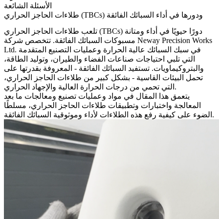
الأسئلة الشائعة
طلاءات الحاجز الحراري (TBCs) ودورها في أداء السبائك الفائقة
دورًا حيويًا في أداء ومتانة
طلاءات الحاجز الحراري (TBCs)
تلعب
مسبوكات السبائك الفائقة
. تتخصص شركة Neway Precision Works
Ltd. في
سبك السبائك عالية الحرارة
وعمليات التصنيع المتقدمة
التي تلبي احتياجات صناعات
الفضاء والطيران
، و
توليد الطاقة
،
والبتروكيماويات. تستفيد السبائك الفائقة - المعروفة بقدرتها على
تحمل البيئات القاسية - بشكل كبير من طلاءات الحاجز الحراري،
التي تحمي من درجات الحرارة العالية والإجهاد الحراري.
يتعمق هذا المقال في مواد وعمليات تصنيع و
معالجات ما بعد
المعالجة
واختبارات وتطبيقات طلاءات الحاجز الحراري، مسلطًا
الضوء على كيفية رفع هذه الطلاءات لأداء وموثوقية السبائك الفائقة.