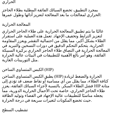
الحراري
بمجرد التطبيق، تخضع السبائك الفائقة المطلية بطلاء الحاجز
الحراري لمعالجات ما بعد المعالجة لتعزيز أدائها وطول عمرها:
المعالجة الحرارية
غالبًا ما يتم تطبيق
المعالجة الحرارية
على طلاء الحاجز الحراري
لتعزيز الترابط وتخفيف الإجهاد. تعمل هذه العملية على استقرار
الطلاء بشكل أكبر، مما يقلل من احتمالية التقشر ويعزز المقاومة
الحرارية. يتحكم التحكم الدقيق في دورات التسخين والتبريد في
المعالجة الحرارية في التصاق طلاء الحاجز الحراري بركيزة السبيكة
الفائقة، وهو أمر بالغ الأهمية للتطبيقات في البيئات عالية الحرارة
مثل التوربينات الغازية.
الكبس المتساوي الساخن (HIP)
(HIP) الحرارة والضغط لزيادة
يطبق
الكبس المتساوي الساخن
كثافة الطلاء، مما يقلل من أي مسامية أو نقاط ضعف قد تؤدي إلى
فشل الطلاء المبكر. بالنسبة لأجزاء السبائك الفائقة، يعزز HIP متانة
طلاء الحاجز الحراري، خاصة تحت الأحمال الحرارية الدورية، مما
يجعله مناسبًا للتطبيقات عالية الإجهاد في الفضاء وتوليد الطاقة
حيث تخضع المكونات لتغيرات سريعة في درجة الحرارة.
تشطيب السطح