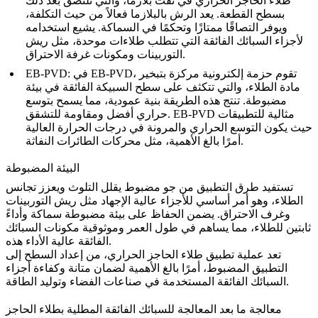
طلاء الحاجز الحراري في نفث بلازما، والتي تلتصق بعد ذلك
بسطح القطعة. يعد الرش بالبلازما فعالاً من حيث التكلفة،
ويوفر التصاقًا ممتازًا وتحكمًا في السماكة. يشيع استخدامه
لأجزاء السبائك الفائقة التي تتطلب طلاءات موحدة، مثل
ريش
ومكونات غرفة الاحتراق.
التوربينات
في EB-PVD، تقوم حزمة إلكترونية مركزة بتبخير
EB-PVD:
مادة الطلاء، والتي تتكثف على سطح السبيكة الفائقة في بيئة
مضبوطة. تنتج هذه الطريقة بنية عمودية، مما يسمح بتوسع
حراري أفضل ومقاومة للتشقق. EB-PVD مثالية للتطبيقات
حيث يكون
التوسع الحراري
والمرونة في درجات الحرارة العالية
أمرًا بالغ الأهمية، مثل محركات الطائرات النفاثة.
البيئة المضبوطة
تستفيد طرق التطبيق من جو مضبوط يقلل التلوث ويعزز تجانس
الطلاء، وهو أمر أساسي للأجزاء عالية الإجهاد مثل
ريش التوربينات
و
غرف الاحتراق
. يضمن الحفاظ على بيئة مضبوطة سماكة وأداءً
ثابتين للطلاء، مما يساهم في طول العمر وموثوقية مكونات السبائك
الفائقة عالية الأداء هذه.
تعد عملية تطبيق طلاء الحاجز الحراري، من إعداد السطح إلى
التطبيق المضبوط، أمرًا بالغ الأهمية لضمان متانة وكفاءة أجزاء
السبائك الفائقة المستخدمة في صناعات الفضاء وتوليد الطاقة.
معالجة ما بعد المعالجة للسبائك الفائقة المطلية بطلاء الحاجز