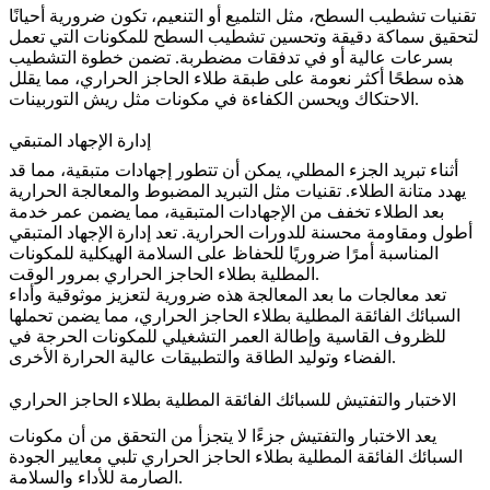
تقنيات
تشطيب السطح
، مثل التلميع أو التنعيم، تكون ضرورية أحيانًا
لتحقيق سماكة دقيقة وتحسين تشطيب السطح للمكونات التي تعمل
بسرعات عالية أو في تدفقات مضطربة. تضمن خطوة التشطيب
هذه سطحًا أكثر نعومة على طبقة طلاء الحاجز الحراري، مما يقلل
الاحتكاك ويحسن الكفاءة في مكونات مثل ريش التوربينات.
إدارة الإجهاد المتبقي
أثناء تبريد الجزء المطلي، يمكن أن تتطور إجهادات متبقية، مما قد
يهدد متانة الطلاء. تقنيات مثل التبريد المضبوط و
المعالجة الحرارية
بعد الطلاء
تخفف من الإجهادات المتبقية، مما يضمن عمر خدمة
أطول ومقاومة محسنة للدورات الحرارية. تعد إدارة الإجهاد المتبقي
المناسبة أمرًا ضروريًا للحفاظ على السلامة الهيكلية للمكونات
المطلية بطلاء الحاجز الحراري بمرور الوقت.
تعد معالجات ما بعد المعالجة هذه ضرورية لتعزيز
موثوقية وأداء
السبائك الفائقة المطلية بطلاء الحاجز الحراري، مما يضمن تحملها
للظروف القاسية وإطالة العمر التشغيلي للمكونات الحرجة في
الفضاء وتوليد الطاقة والتطبيقات عالية الحرارة الأخرى.
الاختبار والتفتيش للسبائك الفائقة المطلية بطلاء الحاجز الحراري
يعد الاختبار والتفتيش جزءًا لا يتجزأ من التحقق من أن مكونات
السبائك الفائقة المطلية بطلاء الحاجز الحراري تلبي معايير الجودة
الصارمة للأداء والسلامة.