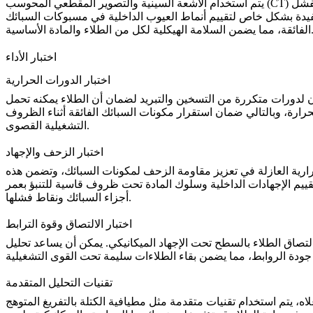
يتم استخدام الأشعة السينية والتصوير المقطعي المحوسب (CT) للكشف عن العيوب الداخلية مثل الفراغات أو الشقوق أو المسامية في الطلاء. تعتبر طرق الاختبار غير الإتلافية هذه ضرورية لتحديد نقاط الفشل
دة بشكل خاص لتقييم أنماط العيوب الداخلية في مسبوكات السبائك
 السلامة الهيكلية لكل من الطلاء والمادة الأساسية.
اختبار الأداء
اختبار الدورات الحرارية
كون لدورات متكررة من التسخين والتبريد لضمان أن الطلاء يمكنه تحمل
حرارة، وبالتالي ضمان استقرار مكونات السبائك الفائقة أثناء الظروف
التشغيلية القصوى.
اختبار الزحف والإجهاد
ارية العازلة في تعزيز مقاومة الزحف لمكونات السبائك، وتضمن هذه
قييم الإجهادات الداخلية وسلوك المادة تحت ظروف قاسية للتنبؤ بعمر
أجزاء السبائك ونقاط فشلها.
اختبار الالتصاق وقوة الترابط
ش، التصاق الطلاء بالسطح تحت الإجهاد الميكانيكي. يمكن أن يساعد
تحليل
تقنيات التحليل المتقدمة