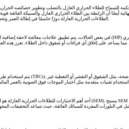
 للسماح للطلاء الحراري العازل بالتصلب وتطوير خصائصه الحرارية المثل
ية أيضًا أن الرابطة بين الطلاء الحراري العازل والسبيكة الفائقة قوي
دورًا حاسمًا في إطالة العمر وتحسين أداء مكونات السبائك الفائقة، خاصة في التطبيقات عالية الحرارة.
الطلاءات الحرارية العازلة
للقضاء على أي عيوب أو مسامية في الطلاء وضمان أن الطلاء الحراري
الضغط المتساوي الساخن (HIP)
في بعض الحالات، يتم تطبيق علاجات معالجة لاحقة إضافية لتع
يتم استخدام طرق اختبار وتفتيش شاملة 
 استخدام تقنيات متقدمة مثل
اختبار الموجات فوق الصوتية بالغمر المائ
أحد أهم الاختبارات للطلاءات الحرارية العازلة هو التحليل المجهري، والذي يتم عاد
ل في البلورات المفردة للسبائك الفائقة
، حيث تساعد التحقيقات المجهر