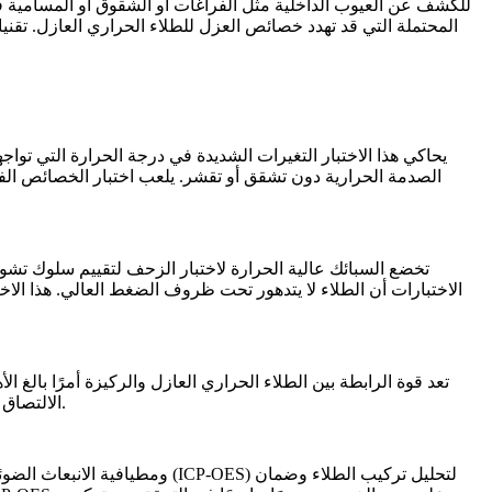
المحتملة التي قد تهدد خصائص العزل للطلاء الحراري العازل. تقن
يحاكي هذا الاختبار التغيرات الشديدة في درجة الحرارة التي تواج
الصدمة الحرارية دون تشقق أو تقشر. يلعب
اختبار الخصائص الفي
تخضع السبائك عالية الحرارة لاختبار الزحف لتقييم سلوك تش
الاختبارات أن الطلاء لا يتدهور تحت ظروف الضغط العالي. هذا الاخت
تعد قوة الرابطة بين الطلاء الحراري العازل والركيزة أمرًا بالغ ا
باستخدام التكنولوجيا فوق الصوتية في تقييم جودة الروابط، مما يضمن بقاء الطلاءات سليمة تحت القوى التشغيلية.
الالتصاق 
لتحليل تركيب الطلاء وضمان
مطيافية الانبعاث الضوئي بالبلازما المقترنة حثيًا (ICP-OES)
بالإضافة إلى الاختبارات المذكورة أعلاه، يتم استخدام تقنيات متقدمة مثل مطيافية الكتلة بالتفريغ المتوهج (GDMS) و