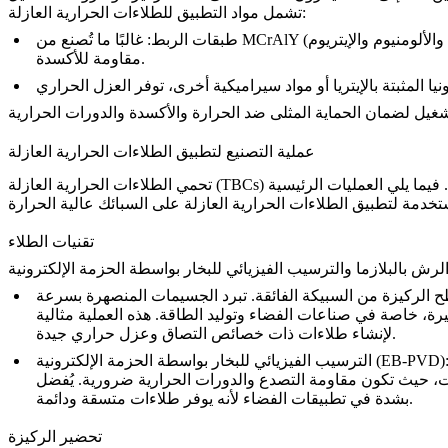
للطلاءات الحرارية العازلة:
تشمل
مواد التطبيق
(مزيج من النيكل والكوبالت والكروم والألومنيوم والإيتريوم)، تضمن طبقات الربط التصاقًا قويًا بين الطلاء الحراري العازل والركيزة من السبيكة الفائقة مع توفير
MCrAlY
: غالبًا ما تُصنع من
طبقات الربط
مقاومة للأكسدة.
عملية التصنيع لتطبيق الطلاءات الحرارية العازلة
تحمي الطلاءات الحرارية العازلة (TBCs) السبائك عالية الحرارة في البيئات القاسية. يتضمن تطبيق الطلاءات الحرارية العازلة عدة خطوات وتقنيات لضمان أقصى أداء ومتانة. فيما يلي العمليات الرئيسية
تقنيات الطلاء
لرش بالبلازما
و
 الركيزة من السبيكة الفائقة. تبرد الجسيمات المنصهرة بسرعة
 كبيرة، خاصة في صناعات
الفضاء
و
توليد الطاقة
. هذه العملية مثالية
لإنشاء طلاءات ذات خصائص التصاق وعزل حراري جيدة.
لترسيب الفيزيائي للبخار بواسطة الحزمة الإلكترونية (EB-PVD):
ت
، حيث تكون مقاومة التصدع والدورات الحرارية ضرورية. يُفضل EB-PVD
بشدة في تطبيقات الفضاء لأنه يوفر طلاءات متسقة ودائمة.
تحضير الركيزة