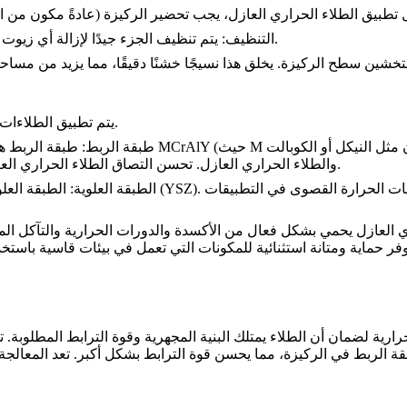
 تطبيق الطلاء الحراري العازل، يجب تحضير الركيزة (عادةً
مكون من ال
يتم تنظيف الجزء جيدًا لإزالة أي زيوت أو أوساخ أو ملوثات أخرى قد تضعف الرابطة بين الطلاء والركيزة.
التنظيف:
.
يتم تطبيق الطلاءات 
(حيث M هو معدن مثل النيكل أو الكوبالت). تعمل هذه الطبقة كوسيط بين الركيزة من السبيكة الفائقة
سبائك MCrAlY
طبقة الربط:
طبقة الربط هي
والطلاء الحراري العازل. تحسن التصاق الطلاء الحراري العازل بالركيزة، وتحمي من الأكسدة، وتعزز متانة الطلاء بشكل عام.
. توفر هذه المادة عزلًا حراريًا، مما يحمي الركيزة الأساسية من درجات الحرارة القصوى في التطبيقات
زركونيا المثبتة بالإيتريا (YSZ)
الطبقة العلوية:
الطبقة العلو
الحرارية لضمان أن الطلاء يمتلك البنية المجهرية وقوة الترابط المطلوبة
طبقة الربط في الركيزة، مما يحسن قوة الترابط بشكل أكبر. تعد
المعالجة 