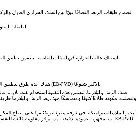
: طبقة الطلاء الحراري العازل السيراميكية، المصنوعة عادةً من زركونيا المثبتة بالإيتريا أو مواد سيراميكية أخرى، توفر العزل الحراري.
الطبقات العلو
الأكثر شيوعًا.
الترسيب الفيزيائي للبخار بواسطة الحزمة الإلكترونية (EB-PVD)
هناك عدة طرق لتطبيق
ال
طلاء الرش بالبلازما:
تتضمن هذه التقنية استخدام نفث بلازما عا
وتتصلب، مكونة طلاءًا كثيفًا ومتماسكًا جيدًا. يعد الرش بالبلازما ط
بنية مجهرية عمودية دقيقة، مما يوفر مقاومة فائقة للتقش