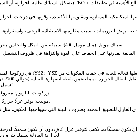
. تم تصميم هذه المواد لتحمل الحرارة والضغط الشديدين، وهو أمر بالغ الأهمية في تطبيقات
الطلاءات الحرارية العازلة (TBCs)
تشكل السبائك عالية الحرارة، أو
السبا
ا الميكانيكية الممتازة، ومقاومتها للأكسدة، وقوتها في درجات الحرارة
(مثل مونيل 400): سبيكة من النيكل والنحاس معروفة بمقاومتها الممتازة للتآكل في البيئات البحرية وعالية الحرارة.
سبائك مونيل
. YSZ هي مادة سيراميكية ذات خصائص عزل حراري ملحوظة، مما يجعلها فعالة للغاية في حماية المكونات من
زركونيا المثبتة بالإيتريا (YSZ)
هي
تشمل المواد السيراميكية الأخرى المستخدمة في الطلاءات الحرارية العازلة:
: معروفة باستقرارها الحراري العالي وقدرتها على تحمل الحرارة الشديدة.
زركونات الباريوم
: يوفر عزلًا حراريًا ممتازًا ويستخدم في التطبيقات التي تتطلب حماية حرارية معتدلة.
موليت
أن يكون سميكًا بما يكفي لتوفير عزل كافٍ دون أن يكون سميكًا لدرجة تؤ
، اعتمادًا على مادة الركيزة وظروف التشغيل.
الحرارية العازلة بسمك يتراوح ب