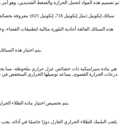
سبائك إنكونيل
(مثل
إنكونيل 718
،
إنكونيل 625
): معروفة بخصائصه
يتم اختيار هذه السبائك الفائقة لقدرتها على الحفاظ على القوة والنزاهة في ظروف التشغيل القاسية، مما يجعلها ركائز مناسبة لتطبيقات الطلاءات الحرارية العازلة.
في تقليل انتقال الحرارة، بينما تضمن نقطة انصهارها العالية (حوالي 2700 درجة مئوية) الحفاظ على سلامتها الهيكلية تحت الإجهاد الحراري الشديد.
درجات الحرارة القصوى. يساعد
توصيلها الحراري المنخفض
يتم تخصيص اختيار مادة الطلاء الحراري العازل للتطبيق المحدد وظروف البيئة التي سيواجهها المكون، مثل نطاق درجة الحرارة، والتعرض للدورات الحرارية، والأحمال الميكانيكية.
يلعب
السُمك
للطلاء الحراري العازل دورًا حاسمًا في أدائه. يجب 