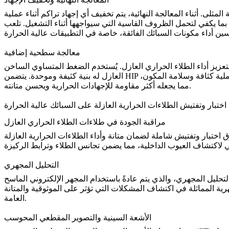
ى. أثناء المعالجة النهائية، يتم تخفيف أي إجهاد تراكم أثناء عملية
ة بما يكفي لتحمل الظروف القاسية التي سيواجهها أثناء التشغيل. تلعب
معالجة سطحية إضافية
زيز أداء الطلاء الحراري العازل. يُستخدم
العازل له بنية كثيفة وموحدة. يتضمن HIP تطبيق ضغط ودرجة حرارة عالية على الجزء المطلي في بيئة محكمة، مما يساعد على إغلاق أي فراغات أو شقوق داخل الطلاء. تعزز هذه العملية كثافة وسلامة المكون،
مما يجعله أكثر مقاومة للإجهادات الحرارية ويحسن متانته.
اختبار وتفتيش الطلاءات الحرارية العازلة على السبائك عالية الحرارة
مراقبة الجودة في طلاءات الطلاء الحراري العازل
لضمان متانة وأداء الطلاءات الحرارية العازلة (TBCs). تبدأ عملية مراقبة الجودة بالتفتيش البصري لتحديد أي عيوب واضحة، مثل الشقوق أو التقشر أو التغطية غير
ي
التحليل المجهري
ةً باستخدام المجهر الإلكتروني الماسح (SEM). يسمح SEM بفحص مفصل لبنية الطلاء على المستوى المجهري، مما يساعد في
ية المماثلة في اكتشاف المشكلات التي تؤثر على الموثوقية والمتانة
العامة.
الأشعة السينية والتصوير المقطعي المحوسب