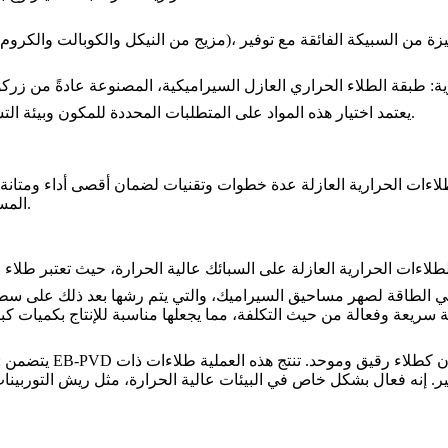
ية
يعتمد اختيار هذه المواد على المتطلبات المحددة للمكون وبيئة التشغيل لضمان الحماية المثلى ضد الحرارة والأكسدة والدورات الحرارية.
المستخدمة لتطبيق الطلاءات الحرارية العازلة على السبائك عالية الحرارة.
طلاءات الحرارية العازلة
على السبائك عالية الحرارة، حيث تعتبر
طلاء ا
لي الطاقة لصهر مساحيق السيراميك، والتي يتم رشها بعد ذلك على سطح
ريقة سريعة وفعالة من حيث التكلفة، مما يجعلها مناسبة للإنتاج بكميات
يتضمن EB-PVD تبخير المادة السيراميكية في غرفة مفرغة وتكثيفها على سطح المكون كطلاء رقيق وموحد. تنتج هذه العملية طلاءات ذات
ا
ير. إنه فعال بشكل خاص في البيئات عالية الحرارة، مثل
ريش التوربينا