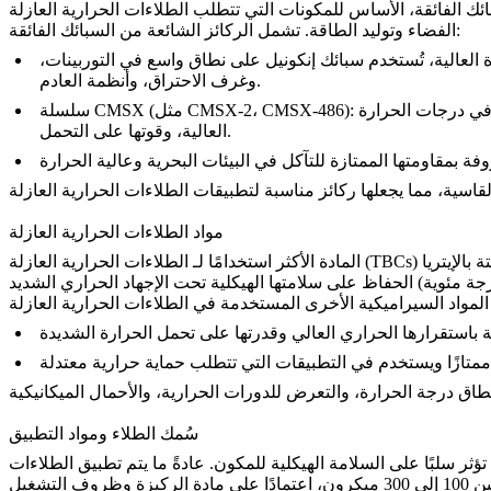
ئك الفائقة
، الأساس للمكونات التي تتطلب
الفضاء وتوليد الطاقة. تشمل الركائز الشائعة من السبائك الفائقة:
 العالية، تُستخدم سبائك إنكونيل على نطاق واسع في التوربينات،
وغرف الاحتراق، وأنظمة العادم.
، CMSX-486): هذه السبائك الفائقة أحادية البلورة مثالية لتطبيقات الفضاء، وخاصة ريش التوربينات، بسبب مقاومتها الاستثنائية للزحف، واستقرارها في درجات الحرارة
CMSX-2
(مثل
سلسلة CMSX
العالية، وقوتها على التحمل.
مواد الطلاءات الحرارية العازلة
الطلاءات الحرارية العازلة (TBCs)
المادة الأكثر استخدامًا لـ
سُمك الطلاء ومواد التطبيق
ثر سلبًا على السلامة الهيكلية للمكون. عادةً ما يتم تطبيق الطلاءات
ين
100 إلى 300 ميكرون