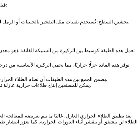
) لضمان التصاق قوي للطلاء. يتضمن ذلك عدة خطوات:
قبل
تُستخدم تقنيات مثل التفجير بالحبيبات أو الرمل لتخشين سطح الركيزة. يخلق هذا نسيجًا خشنًا دقيقًا، مما يزيد من مساحة السطح ويعزز قوة الرابطة بين الطلاء الحراري العازل والركيزة.
تخشين السطح:
يضمن الجمع بين هذه الطبقات أن نظام الطلاء الحراري العازل يحمي بشكل فعال من الأكسدة والدورات الحرارية والتآكل الميكانيكي، مما يعزز طول العمر والأداء لمكونات السبائك عالية الحرارة.
يمكن للمصنعين إنتاج طلاءات حرارية عازلة توفر حماية ومتانة استثنائية للمكونات التي تعمل في بيئات قاسية باستخدام تقنيات طلاء متقدمة، وتحضير دقيق للركيزة، ونهج متعدد الطبقات.
بعد
تطبيق الطلاء الحراري العازل
، غالبًا ما يتم تعريضه للمعالجة 
الطلاء لن يتشقق أو يتقشر أثناء الدورات الحرارية. كما تعزز انتشار 