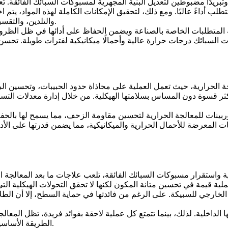
بريدًا مضبوطين لتعديل البنية المجهرية لمسبوكات السبائك الفائقة. تُع
 أداءً عاليًا. ومع ذلك، لتحقيق الإمكانات الكاملة لهذه المواد، يتم اخ
والتلدين، والتقسية، وإزالة الإجهادات، بعناية بناءً على نوع السبيكة والخصائص المرغوبة.
لبية المتطلبات الخاصة بالصناعة ويضمن الحفاظ على أدائها في ظل الظ
لسبائك درجات حرارة عالية وأحمالًا ميكانيكية لفترات طويلة. تحسن ا
 الحرارية، حيث تعمل العملية على محاذاة حدود الحبيبات، وتحسين البن
ر قسوة دون المساس بسلامتها الهيكلية. من خلال إدارة معدلات التسخ
بينات للمعالجة الحرارية لتحسين
مقاومة الزحف
، مما يسمح لها بالح
ية واستقرار مسبوكات السبائك الفائقة، تلعب علاجات ما بعد المعالجة ال
لية قيمة في تحسين متانة المكون لكنها لا تحقق التحولات الهيكلية التي
ارجي للسبيكة. على الرغم من فائدتها في حماية السطح، إلا أن الطلاء
الطريقة الأساسية لتعظيم القوة الداخلية ومقاومة الحرارة لمسبوكات السبائك الفائقة.