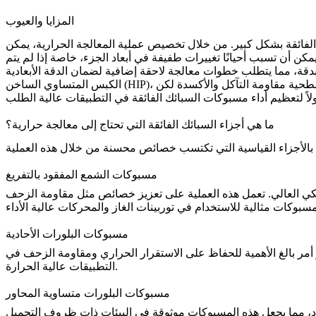
المزايا والعيوب
ك الفائقة بشكل كبير. من خلال تخصيص عملية المعالجة الحرارية، يمكن
كن أن تسبب أحيانًا تغييرات طفيفة في أبعاد الجزء، خاصة إذا لم يتم
، بينما يقلل المسامية بشكل فعال، لا يعزز القوة الأساسية للسبيكة بنفس فعالية المعالجة الحرارية. من ناحية أخرى، تحسن الطلاءات السطحية مقاومة التآكل والأكسدة لكن
الكبس المتساوي الساخن (HIP)
ما هي أجزاء السبائك الفائقة التي تحتاج إلى معالجة حرارية؟
مسبوكات الشمع المفقود بالتفريغ
نيكي العالي. تعمل هذه العملية على تعزيز خصائص مثل
مقاومة الزحف
مسبوكات البلورات الأحادية
و أمر بالغ الأهمية للحفاظ على
الاستقرار الحراري
ومقاومة الزحف في
التطبيقات عالية الحرارة.
مسبوكات البلورات متساوية المحاور
اد، مما يجعل هذه المسبوكات موثوقة في البيئات ذات ظروف التحميل