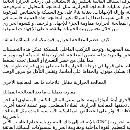
رف السبائك الفائقة باستقرارها الاستثنائي في درجات الحرارة العالية
تيار
عمليات المعالجة الحرارية
، مثل المعالجة بالمحلول، والشيخوخة،
روف التي تسبب إضعاف السبائك غير المعالجة. هذه العملية حاسمة في
لمعالجة الحرارية مقاومة الجزء للإجهاد، والزحف، والتشوه الحراري
من خلال تحسين بنية الحبيبات والقضاء على الإجهادات المتبقية.
كيف تعظم المعالجة الحرارية قوة مكونات السبائك الفائقة
ية المجهرية، وتوحيد التركيب الداخلي للسبيكة. تمكن هذه التحسينات
ين والتبريد بدقة، تضمن
المعالجة الحرارية
بقاء السبيكة قوية ومرنة،
مما يقلل من خطر التصدع أو الفشل تحت الضغط.
فاظ على قوتها في درجات الحرارة العالية على مدى فترات طويلة. هذا
المعالجة الحرارية مقابل علاجات ما بعد المعالجة الأخرى
مقارنة بعمليات ما بعد المعالجة المماثلة
أخرى أيضًا أدوارًا مهمة. على سبيل المثال،
 تحققها المعالجة الحرارية.
الطلاء السطحي
، وهو عملية لاحقة أخرى،
ات لا تؤثر على الخصائص الميكانيكية الأساسية للمادة مثل المعالجة
الحرارية.
يحسن الأبعاد الفيزيائية للسبيكة لكنه لا يؤثر على خصائص قوتها الداخلية. لذلك، بينما تتمتع كل عملية لاحقة بفوائد فريدة، تظل المعالجة الحرارية
التصنيع باستخدام الحاسب الآلي (CNC)
بالإضافة إلى ذلك،