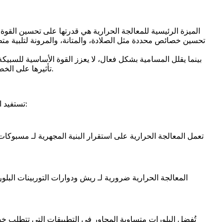
الميزة الرئيسية للمعالجة الحرارية هي قدرتها على تحسين القوة
تحسين خصائص محددة مثل الصلادة، والمتانة، والمرونة لتلبية متطلب
تأثيرها على الخصائص الهيكلية محدود. وبالتالي، تظل المعالجة الحرارية الحل الأكثر شمولاً لتعظيم أداء مسبوكات السبائك الفائقة في التطبيقات عالية الطلب.
تستفيد العديد من أنواع أجزاء السبائك الفائقة من المعالجة الحرارية. إليك قائمة بالأجزاء القياسية التي تكتسب خصائص محسنة من خلال هذه العملية:
تعمل المعالجة الحرارية على استقرار البنية المجهرية لـ
مسبوكات ا
المعالجة الحرارية ضرورية لـ
ريش ودوارات التوربينات البلوري
تُفضل
البلورات متساوية المحاور
في التطبيقات التي تتطلب خصا