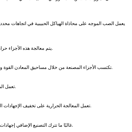
يعمل
الصب الموجه
على محاذاة الهياكل الحبيبية في اتجاهات محددة.
والاستقرار الحراري، والتي تعتبر ضرورية في صناعات مثل البتروكيماويات والبحرية.
يتم معالجة هذه الأجزاء حرا
القوة والمتانة من خلال المعالجة الحرارية، التي تكثف وتوحد البنية المجهرية، مما يسمح بأداء محسن تحت الأحمال العالية ودرجات الحرارة المرتفعة.
تكتسب الأجزاء المصنعة من خلال
مساحيق المعادن
على تعزيز صلادة وقوة الشد لأجزاء السبائك الفائقة المشكلة، مما يضمن ملاءمتها لتطبيقات الفضاء الجوي والهيكلية الحرجة.
تعمل
ال
، تعمل المعالجة الحرارية على تخفيف الإجهادات المتبقية وتعزيز الخصائص الميكانيكية، مما يجعل هذه المكونات أكثر موثوقية في البيئات المتطلبة.
إجهادات متبقية في الجزء. تساعد المعالجة الحرارية في تحسين تجانس البنية المجهرية وتقليل هذه الإجهادات، مما يؤدي إلى مكون أقوى وأكثر مرونة.
غالبًا ما تترك
التصنيع الإضافي