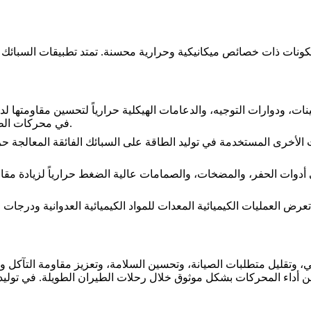
مكونات ذات خصائص ميكانيكية وحرارية محسنة. تمتد تطبيقات
السبائك ا
نات
، ودوارات التوجيه، والدعامات الهيكلية حرارياً لتحسين مقاومتها لد
في محركات الطائرات النفاثة، حيث تحافظ على الأداء عبر آلاف ساعات الطيران.
ت الأخرى المستخدمة في توليد الطاقة على السبائك الفائقة المعالجة حرا
دوات الحفر، والمضخات، والصمامات عالية الضغط حرارياً لزيادة مقاومت
ا تعرض العمليات الكيميائية المعدات للمواد الكيميائية العدوانية ودرجات 
ي، وتقليل متطلبات الصيانة، وتحسين السلامة، وتعزيز مقاومة التآكل وا
ن أداء المحركات بشكل موثوق خلال رحلات الطيران الطويلة. في توليد