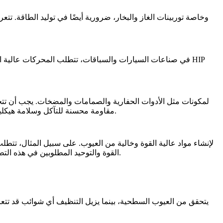
السبائك الفائقة المعالجة بـ HIP، وخاصة توربينات الغاز والبخار، ضرورية أيضًا في
توليد الطاقة
. تتع
في
صناعات السيارات والسباقات
، تتطلب المحركات عالية الأ
على السبائك الفائقة المعالجة بـ HIP لمكونات مثل
الأدوات الحفارية
والصمامات والمضخات. يجب أن تتحم
وكلها يمكن أن تضعف المواد غير المعالجة. توفر المسبوكات المعالجة بـ HIP مقاومة محسنة للتآكل وسلامة هيكلية، مما يجعلها مثالية للظروف الصعبة في تطبيقات النفط والغاز.
تتطلب الآلات الثقيلة والمضخات الصناعية مكونات خالية من العيوب للعمل بأمان وموثوقية. تقدم المسبوكات المعالجة بـ HIP القوة والتوحيد المطلوبين في هذه التطبيقات الحرجة.