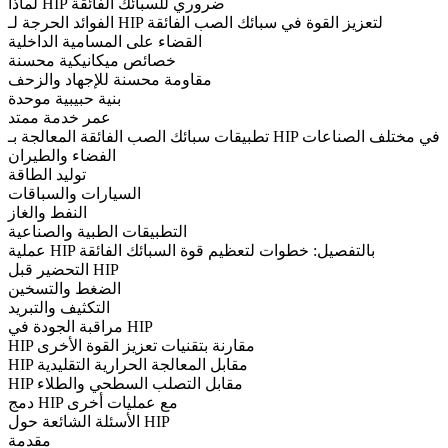
لماذا HIP ضروري للسبائك الفائقة
الفوائد الحرجة لـ HIP لتعزيز القوة في سبائك الصب الفائقة
القضاء على المسامية الداخلية
خصائص ميكانيكية محسنة
مقاومة محسنة للإجهاد والزحف
بنية حبيبية موحدة
عمر خدمة ممتد
تطبيقات سبائك الصب الفائقة المعالجة بـ HIP في مختلف الصناعات
الفضاء والطيران
توليد الطاقة
السيارات والسباقات
النفط والغاز
التطبيقات الطبية والصناعية
عملية HIP بالتفصيل: خطوات لتعظيم قوة السبائك الفائقة
التحضير قبل HIP
الضغط والتسخين
التكثيف والتبريد
مراقبة الجودة في HIP
HIP مقارنة بتقنيات تعزيز القوة الأخرى
HIP مقابل المعالجة الحرارية التقليدية
HIP مقابل التصلب السطحي والطلاء
دمج HIP مع عمليات أخرى
الأسئلة الشائعة حول HIP
مقدمة