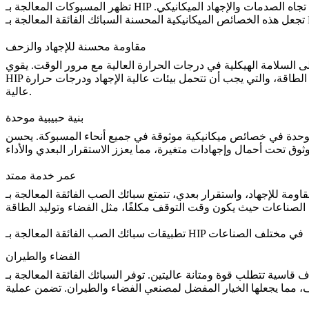
تظهر المسبوكات المعالجة بـ HIP زيادة في قوة الشد والمرونة والليونة. تعمل العملية على ضغط المادة بشكل موحد، مما يعزز قدرتها على تحمل الأحمال ويجعلها أكثر مرونة تجاه الصدمات والإجهاد الميكانيكي.
تجعل هذه
الخصائص الميكانيكية المحسنة
مقاومة محسنة للإجهاد والزحف
 السلامة الهيكلية في درجات الحرارة العالية مع مرور الوقت. يقوي
 الطاقة
، والتي يجب أن تتحمل بيئات عالية الإجهاد ودرجات حرارة
عالية.
بنية حبيبية موحدة
ة في جميع أنحاء المسبوكة. يحسن HIP ويساوي بنية الحبيبات، مما يضمن أن لكل جزء من المسبوكة نفس الخصائص الميكانيكية. هذا التوحيد أمر
وثوق تحت أحمال وإجهادات متغيرة، مما يعزز
الاستقرار البعدي والأداء
عمر خدمة ممتد
دي، تتمتع سبائك الصب الفائقة المعالجة بـ HIP بعمر خدمة أطول بشكل ملحوظ. تتطلب هذه المكونات صيانة واستبدالًا أقل تكرارًا، مما يقلل التكاليف التشغيلية
تطبيقات سبائك الصب الفائقة المعالجة بـ HIP في مختلف الصناعات
الفضاء والطيران
 قاسية تتطلب قوة ومتانة عاليتين. توفر