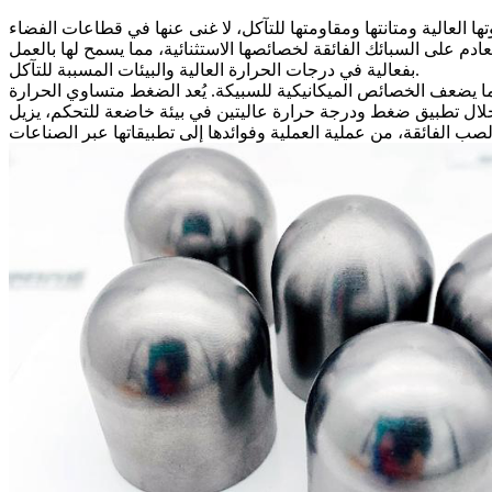
ها العالية ومتانتها ومقاومتها للتآكل، لا غنى عنها في قطاعات
الفضاء
م على السبائك الفائقة لخصائصها الاستثنائية، مما يسمح لها بالعمل
بفعالية في درجات الحرارة العالية والبيئات المسببة للتآكل.
 يضعف الخصائص الميكانيكية للسبيكة. يُعد
ل تطبيق ضغط ودرجة حرارة عاليتين في بيئة خاضعة للتحكم، يزيل HIP الفراغات الداخلية ويحسن الكثافة، مما يعزز بشكل كبير قوة وموثوقية سبائك الصب الفائقة. يستكشف هذا المدى دور HIP في تعزيز