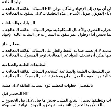
توليد الطاقة
 أن يؤدي إلى الإجهاد والتآكل. توفر
السيارات والسباقات
رة القصوى والأحمال الميكانيكية. توفر السبائك الفائقة المعالجة بـ HIP
النفط والغاز
ديدة،
تعتمد
صناعة النفط والغاز
التطبيقات الطبية والصناعية
في
التطبيقات الطبية والصناعية
، تُستخدم السبائك الفائقة المعالجة بـ HIP لإنشاء مواد عالية القوة وخالية من العيوب. على سبيل المثال، تتطلب الغرسات مواد موثوقة ومتينة لا تتحلل مع مرور الوقت. وبالمثل،
عملية HIP بالتفصيل: خطوات لتعظيم قوة السبائك الفائقة
التحضير قبل HIP
حص المسبوكات وتنظيفها لضمان النتائج المثلى.
بالغ الأهمية لتحقيق نتائج متسقة وتعزيز الجودة النهائية للمسبوكة.