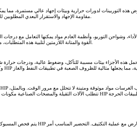
رض هذه التوربينات لدورات حرارية وبيئات إجهاد عالي مستمرة، مما يمكن
المكونات المعالجة بـ HIP مقاومة الإجهاد والاستقرار البعدي المطلوبين للأداء الموثوق طويل الأمد في هذه التطبيقات.
داء، وشواحن التوربو، وأنظمة العادم مواد يمكنها التعامل مع درجات الحرا
القوة والمتانة اللازمتين لتلبية هذه المتطلبات، مما يحسن أداء وطول عمر مكونات السيارات في البيئات عالية الإجهاد.
ل هذه الأجزاء بيئات مسببة للتآكل، وضغوط عالية، ودرجات حرارة ش
يتحقق من العيوب السطحية، بينما يزيل التنظيف أي شوائب قد تتعارض مع عملية التكثيف. التحضير المناسب أمر
فحص ما قبل HIP
قبل الخضوع لـ HIP، يتم ف