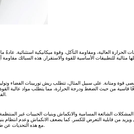
الحرارة العالية، ومقاومة التآكل، وقوة ميكانيكية استثنائية. عادةً ما ت
ا مثالية للتطبيقات الأساسية للقوة والاستقرار. هذه السبائك مقاومة أ
ى قوة ومتانة. على سبيل المثال، تتطلب ريش توربينات الفضاء وتوليد ا
اسية من حيث الضغط ودرجة الحرارة، مما يتطلب مواد عالية القوة. تعتم
الفائقة لتحمل التعرض المستمر لدرجات الحرارة العالية والإجهاد والتآكل.
ل المشكلات الشائعة المسامية والانكماش وبنيات الحبيبات غير المنتظ
زيد من قابلية التعرض للكسر. كما يضعف الانكماش وعدم انتظام بنية ا
مع هذه التحديات عن طريق ضغط المادة وزيادة كثافتها، مما يعزز أدائها الميكانيكي العام.