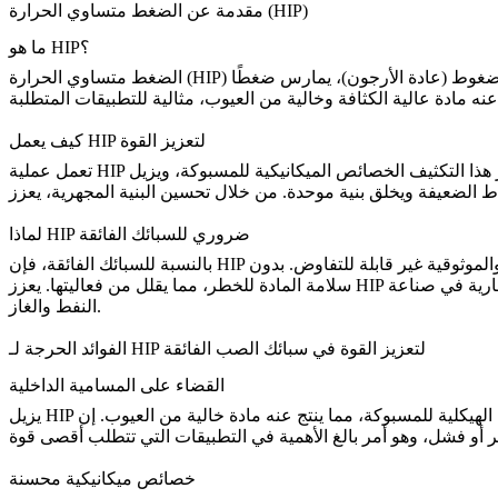
مقدمة عن الضغط متساوي الحرارة (HIP)
ما هو HIP؟
هو طريقة معالجة لاحقة تتضمن وضع سبائك الصب في غرفة وتطبيق ضغط ودرجة حرارة عاليتين في وقت واحد. تمتلئ الغرفة بغاز مضغوط (عادة الأرجون)، يمارس ضغطًا
الضغط متساوي الحرارة (HIP)
كيف يعمل HIP لتعزيز القوة
تعمل عملية HIP على ضغط المسبوكة من جميع الجوانب تحت درجات حرارة عالية، مما يسمح للمعدن بالتدفق إلى الفراغات وإغلاق أي مسامية داخلية. يعزز هذا التكثيف الخصائص الميكانيكية للمسبوكة، ويزيل
اط الضعيفة ويخلق بنية موحدة. من خلال تحسين البنية المجهرية،
لماذا HIP ضروري للسبائك الفائقة
بالنسبة للسبائك الفائقة، فإن HIP لا غنى عنه. غالبًا ما تُستخدم هذه السبائك في تطبيقات تكون فيها القوة والموثوقية غير قابلة للتفاوض. بدون HIP، يمكن أن تعرض العيوب الداخلية الناتجة عن عملية الصب
فارية في صناعة
سلامة المادة للخطر، مما يقلل من فعاليتها.
النفط والغاز.
الفوائد الحرجة لـ HIP لتعزيز القوة في سبائك الصب الفائقة
القضاء على المسامية الداخلية
يكلية للمسبوكة، مما ينتج عنه مادة خالية من العيوب. إن
خصائص ميكانيكية محسنة