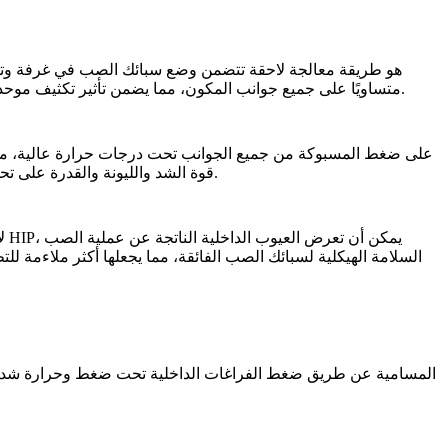
متساويًا على جميع جوانب المكون، مما يضمن تأثير تكثيف موحد. تزيل هذه العملية الفراغات الداخلية وتحسن البنية المجهرية، مما ينتج عنه مادة عالية الكثافة وخالية من العيوب، مثالية للتطبيقات المتطلبة.
، مما يجعلها مناسبة للبيئات عالية الإجهاد.
يعزز HIP قوة الشد والليونة والقدرة عل
يعزز HIP السلامة الهيكلية لسبائك الصب الفائقة
، مما يجعلها أكثر ملاءمة لل
يزيل HIP المسامية
عن طريق ضغط الفراغات الداخلية تحت ضغط وحرارة شديدين. 