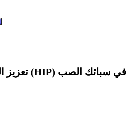
ا
تعزيز القوة: دور الضغط متساوي الحرارة (HIP) في سبائك الصب