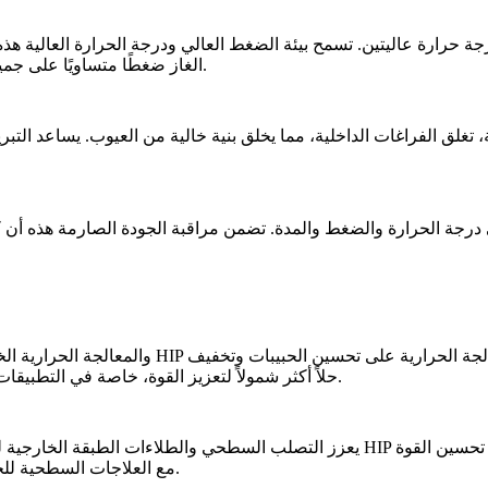
درجة حرارة عاليتين. تسمح بيئة الضغط العالي ودرجة الحرارة العالية هذه
على جميع الجوانب، مما يؤدي إلى ضغط موحد ويضمن تكثيف المادة بالتساوي.
الغاز ضغطًا متساويًا
HIP بعناية، مع تحكم دقيق في درجة الحرارة والضغط والمدة. تضمن
مراقبة الجودة الصارمة
هذه أن كل مسبوكة معا
لجة الحرارية على تحسين الحبيبات وتخفيف
ولكنها لا تزيل المسامية الداخلية. لذلك، يعتبر HIP حلاً أكثر شمولاً لتعزيز القوة، خاصة في التطبيقات عالية الأداء.
تحسين القوة
يعزز التصلب السطحي والطلاءات الطبقة الخارجية للمكون، مما يوفر حماية محدودة ضد التآكل السطحي والتآكل. يتعامل
العامة. يمكن أيضًا دمج HIP مع العلاجات السطحية للحماية من التآكل والتآكل والضعف الهيكلي.