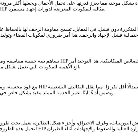
السبائك الفائقة المعالجة بـ HIP مثالية للمكونات المعرضة لدورات إجهاد مستمرة.
 المتكررة دون فشل. في المقابل، تسمح مقاومة الزحف لها بالحفاظ على
 احتمالية فشل الإجهاد والزحف. هذا أمر ضروري لمكونات
الفضاء وتوليد
تساهم بنية حبيبية متناسقة وموحدة في خصائص ميكانيكية موثوق
.
بالغ الأهمية للمكونات التي تعمل بشكل م
مع قوة محسنة، ومقاومة للإجهاد، واستقرار بع
مفيد بشكل خاص في الصناعات حيث يكون وقت التوقف مكلفًا، مثل الفضاء وتوليد الطاقة.
ويضمن أداءً ثابتًا.
عمر الخدمة الممتد
ش التوربينات، وغرف الاحتراق، وأجزاء هيكل الطائرة، تعمل تحت ظروف