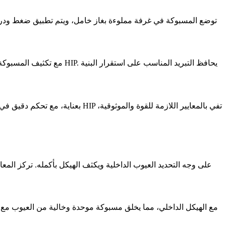
خلال HIP، توضع المسبوكة في غرفة مملوءة بغاز خامل، ويتم تطبيق ضغط و
يحافظ التبريد المناسب على استقرار البنية
مع تكثيف المسبوكة، تغلق الفراغات الداخلية، مما يخلق بنية خالية من العيوب. يساعد التبريد المتحكم فيه المسبوكة على الاحتفاظ بفوائد القوة التي تحققت أثناء HIP.
للحفاظ على الاتساق، تتم مراقبة كل دورة 
بينما يحسن كل من HIP والمعالجة الحرارية الخصائص الميكانيكية للسبائك الفائقة، يستهدف HIP على وجه التحديد العيوب الداخلية ويكثف الهيكل بأكمله.
تركز المعا
HIP مع الهيكل الداخلي
، مما يخلق مسبوكة موحدة وخالية من العيوب مع 