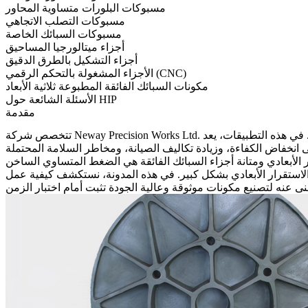
مسبوكات البلورات متساوية المحاور
مسبوكات التصلب الاتجاهي
مسبوكات السبائك الخاصة
أجزاء ميتالورجيا المساحيق
أجزاء التشكيل بالطرق الدقيق
الأجزاء المشغولة بالتحكم الرقمي (CNC)
مكونات السبائك الفائقة المطبوعة ثلاثية الأبعاد
الأسئلة الشائعة حول HIP
مقدمة
في تصنيع مكونات سبائك فائقة الأداء للصناعات التي تتطلب موثوقية ومتانة قصوى، مثل الطيران والفضاء، وتوليد الطاقة، والنفط والغاز. في هذه التطبيقات، يعد
شركة Neway Precision Works Ltd.
تتخصص
لأبعادي ومتانة أجزاء السبائك الفائقة هي
شكل كبير. في هذه المدونة، نستكشف كيفية عمل HIP، ودوره في تعزيز أداء أجزاء السبائك