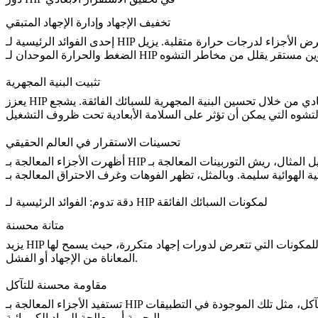
تخفيف الإجهاد وإدارة الإجهاد المتبقي
إحدى الفوائد الرئيسية لـ HIP هي قدرته على تخفيف الإجهادات المتبقية أثناء التصنيع. يمكن أن تسبب هذه الإجهادات المتبقية تغييرات أبعادية غير متوقعة، خاصة عند تعرض الأجزاء لدرجات حرارة متقلبة. يزيل
الضغط والحرارة الموحدان لـ HIP
تثبيت البنية المجهرية
يعزز HIP أيضًا الاستقرار الأبعادي من خلال تحسين البنية المجهرية للسبائك الفائقة. يشجع HIP على هياكل حبيبية دقيقة تقاوم التشوه والتمدد الحراري من خلال التحكم في الحرارة والضغط. يؤدي تثبيت البنية
لتشوه
تحسينات الاستقرار في العالم الحقيقي
ى سبيل المثال،
دقة تدوم: الفوائد الرئيسية لـ HIP لمكونات السبائك الفائقة
متانة محسنة
رض لدورات إجهاد متكررة، حيث يسمح لها HIP بتحمل فترات خدمة أطول دون
المعاناة من الإجهاد أو الفشل.
مقاومة محسنة للتآكل
تآكل، مثل تلك الموجودة في التطبيقات
البحرية أو معالجة المواد الكيميائية.