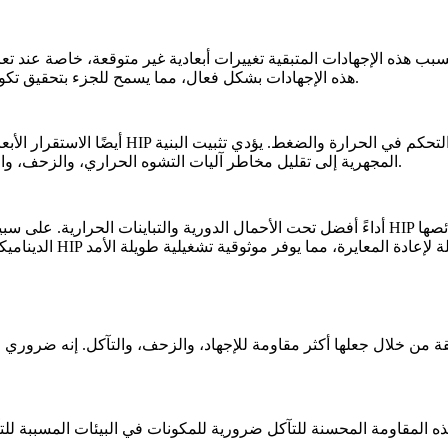
، مما يسمح للجزء بتحقيق تكوين مستقر يقلل من مخاطر التشوه.
هذه الإجهادات بشكل فعال
التي يمكن أن تؤثر على السلامة الأبعادية تحت ظروف التشغيل.
المجهرية إلى تقليل مخاطر
آليات التشوه الحراري، والزحف، وا
أقل عرضة لتغيرات الشكل مع مرور الوقت، مما يضمن بقاء خصائصها
ريش التوربينات المعالجة بـ HIP
أظهرت الأجزاء المعالجة بـ HIP أداءً أفضل تحت الأحمال الدورية والتباينات الحرارية. عل
ن خلال جعلها أكثر مقاومة للإجهاد، والزحف، والتآكل. إنه ضروري للمكونات التي تتع
هذه المقاومة المحسنة للتآكل ضرورية للمكونات في البيئات المسببة لل