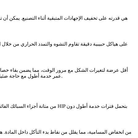
الديناميكية الهوائية سليمة. وبالمثل، تظهر الفوهات وغرف الاحتراق المعالجة بـ HIP عمر خدمة أطول مع حاجة ضئيلة لإعادة المعايرة، مما يوفر موثوقية تشغيلية طويلة الأمد.
يزيد HIP من متانة
أجزاء السبائك الفائقة م
تستفيد الأجزاء المعالجة بـ HIP من انخفاض المسامية
، مما يقلل من نقاط بدء التآكل داخل المادة. 