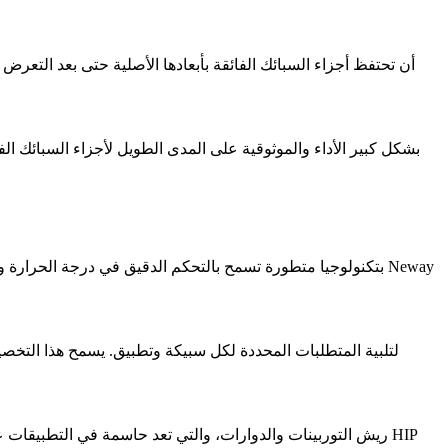
بشكل عام، يعزز HIP بشكل كبير
الأداء والموثوقية على المدى الطويل
لأجزاء السبائك الف
تخصص Neway معلمات HIP لتلبية المتطلبات المحددة لكل سبيكة وتطبيق. يسمح هذا ال
تشمل أمثلة الأجزاء المعالجة بـ HIP في Neway ريش التوربينات والدوارات، والتي تع