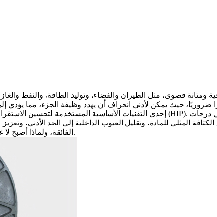
. تستخدم هذه التقنية المتقدمة للمعالجة اللاحقة غازًا عالي الضغط في درجات
الضغط المتساوي الساخن (HIP)
إحدى التقنيات الأساسية المستخدمة لتحسين الاستقرار ا
ة المثلى للمادة، وتقليل العيوب الداخلية إلى الحد الأدنى، وتعزيز الاستقرار الأبعادي ب
الفائقة، ولماذا أصبح لا غنى عنه لتصنيع مكونات موثوقة وعالية الجودة تثبت أمام اختبار الزمن.