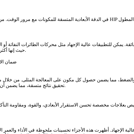
يساهم HIP في الدقة الأبعادية المتسقة للمكونات مع مرور الوقت. 
ائقة. يمكن للتطبيقات عالية الإجهاد مثل محركات الطائرات النفاثة أو ال
المكونات المعالجة بـ HIP، حيث إنها أكثر مرونة ضد التآكل، والتشوه، وتدهور المادة.
عملية HIP في
تحقيق نتائج متسقة، مما يضمن أن كل جزء من السبائك الفائقة يفي بالمعايير الدقيقة للاستقرار الأبعادي.
تخصيص
بعلاجات مخصصة تحسن الاستقرار الأبعادي
، والقوة، ومقاومة الت
د حاسمة في التطبيقات عالية الإجهاد. أظهرت هذه الأجزاء تحسينات ملحوظة في
الأداء والعمر ا