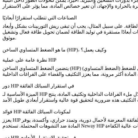
 بدورات التسخين والتبريد. أخيرًا، يمكن لتحولات الطور داخل البنية
الصناعات التي تتطلب استقرارًا أبعاديًا
لطاقة. على سبيل المثال، يجب أن تبقى ريش التوربينات بشكل وأبعاد
 أبعادًا مستقرة في توليد الطاقة لضمان تحويل طاقة فعال وتشغيل
موثوق.
ما هو الضغط المتساوي الساخن (HIP)، وكيف يعمل؟
نظرة عامة على عملية HIP
وضع المكونات في وعاء عالي الضغط يتعرض لغاز خامل، عادة الأرجون، عند ضغوط ودرجات حرارة عالية للغاية. يؤدي التطبيق المتساوي للضغط (الضغط المتساوي)
الضغط المتساوي الساخن (HIP)
يتضمن
دور HIP في استقرار السبائك الفائقة
الميزة الأساسية لـ HIP هي أنها تعالج مشاكل مثل المسامية والعيوب المجهرية التي يمكن أن تقوض قوة وموثوقية أجزاء السبائك الفائقة. من خلال ملء الفراغات الداخلية وتكثيف المادة، ينتج HIP أجزاء ذات
 التكثيف هذه
فوائد HIP لمكونات السبائك الفائقة
يعزز HIP مكونات السبائك الفائقة من خلال جعل خصائصها موحدة وتحسين مقاومتها للعوامل البيئية. بالنسبة لأجزاء السبائك الفائقة المعرضة لأحمال دورية، وتمدد حراري، وأكسدة، يوفر HIP حلاً قويًا يعزز
المادة ضد التشوهات المحتملة.
دور HIP في تحقيق الاستقرار الأبعادي