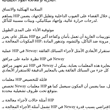
السلامة الهيكلية والاتساق
من خلال
القضاء على العيوب الداخلية وتقليل الإجهاد
، يضمن HIP أن تحتفظ أجزاء السبائك الفائقة بأبعادها الأصلية حتى بعد التعرض المطول
لدرجات حرارة عالية، وإجهاد ميكانيكي، وبيئات مسببة للتآكل.
موثوقية الأداء على المدى الطويل
توربينات الغازية أن تعمل بأمان وكفاءة أكبر مع
 Neway: ضمان الاستقرار الأبعادي الأمثل لأجزاء السبائك الفائقة
نظرة عامة على مرافق HIP في Neway
بتكنولوجيا متطورة تسمح بالتحكم الدقيق في درجة الحرارة والضغط، مما يضمن حصول كل مكون على المعالجة المثلى. من خلال معايرة هذه المعلمات بعناية، يمكن لـ Neway
مرافق HIP في Neway
تتم تجهيز
معلمات HIP قابلة للتخصيص
آكل، مما يضمن أن المكون سيعمل كما هو
متوقع تحت ظروف تشغيلية محددة.
أمثلة حالات لأجزاء معالجة بـ HIP
لافتراضي
بسبب قدرة HIP