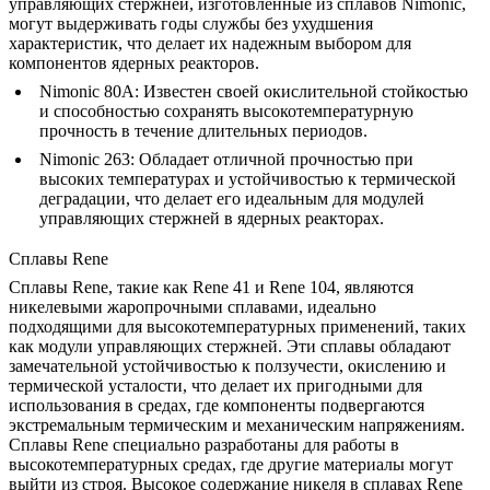
управляющих стержней, изготовленные из сплавов Nimonic,
могут выдерживать годы службы без ухудшения
характеристик, что делает их надежным выбором для
компонентов ядерных реакторов.
Nimonic 80A
: Известен своей окислительной стойкостью
и способностью сохранять высокотемпературную
прочность в течение длительных периодов.
Nimonic 263
: Обладает отличной прочностью при
высоких температурах и устойчивостью к термической
деградации, что делает его идеальным для модулей
управляющих стержней в ядерных реакторах.
Сплавы Rene
Сплавы Rene
, такие как Rene 41 и Rene 104, являются
никелевыми жаропрочными сплавами, идеально
подходящими для высокотемпературных применений, таких
как модули управляющих стержней. Эти сплавы обладают
замечательной устойчивостью к ползучести, окислению и
термической усталости, что делает их пригодными для
использования в средах, где компоненты подвергаются
экстремальным термическим и механическим напряжениям.
Сплавы Rene специально разработаны для работы в
высокотемпературных средах, где другие материалы могут
выйти из строя. Высокое содержание никеля в сплавах Rene