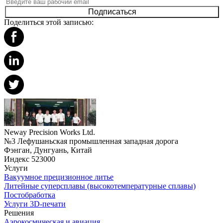
Подписаться
Поделиться этой записью:
Neway Precision Works Ltd.
№3 Лефушаньская промышленная западная дорога
Фэнган, Дунгуань, Китай
Индекс 523000
Услуги
Вакуумное прецизионное литье
Литейные суперсплавы (высокотемпературные сплавы)
Постобработка
Услуги 3D-печати
Решения
Аэрокосмическая и авиация