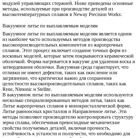
модулей управляющих стержней. Ниже приведены основные
методы, используемые при производстве деталей из
высокотемпературных сплавов в Neway Precision Works:
Вакуумное литье по выплавляемым моделям
Вакуумное литье по выплавляемым моделям
является одним
из наиболее часто используемых методов производства
высокопроизводительных компонентов из жаропрочных
сплавов. Этот процесс включает создание точных форм из
восковых моделей, которые затем покрываются керамической
оболочкой. Форма нагревается в вакууме для удаления воска и
затвердевания оболочки. Вакуумная среда гарантирует, что
отливки не имеют дефектов, таких как окисление или
загрязнение, что критически важно для сохранения
целостности высокопроизводительных сплавов, таких как
Rene, Nimonic и Stellite.
В вакуумном литье по выплавляемым моделям используются
несколько специализированных методов литья, таких как
Литье жаропрочных сплавов в монокристаллической форме
,
Литье равноосных кристаллов
и
Направленное литье
. Эти
методы позволяют производителю контролировать структуру
зерна сплава, обеспечивая превосходные механические
свойства получаемых деталей, включая прочность,
устойчивость к усталости и ползучести, что необходимо для