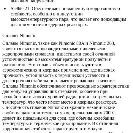
высоких напряжений.
Stellite 21
: Обеспечивает повышенную коррозионную
стойкость, особенно в присутствии
высокотемпературного пара, что делает его подходящим
для применения в ядерных реакторах.
Сплавы Nimonic
Сплавы Nimonic
, такие как Nimonic 80A и Nimonic 263,
являются высокопроизводительными никелевыми
жаропрочными сплавами, известными своей отличной
устойчивостью к высокотемпературной ползучести и
окислению. Эти сплавы обычно используются в
аэрокосмических и ядерных применениях, где высокая
прочность, устойчивость к термической усталости и
долгосрочная стабильность имеют решающее значение.
Сплавы Nimonic обеспечивают превосходные характеристики
для модулей управляющих стержней, особенно при
воздействии высоких уровней радиации и экстремальных
температур, что часто имеет место в ядерных реакторах.
Способность сплавов Nimonic сохранять механические
свойства даже при температурах, превышающих 700°C,
делает их идеальными для сред, где обычны колебания
температуры и термическое циклирование. Их отличная
коррозионная стойкость гарантирует, что модули