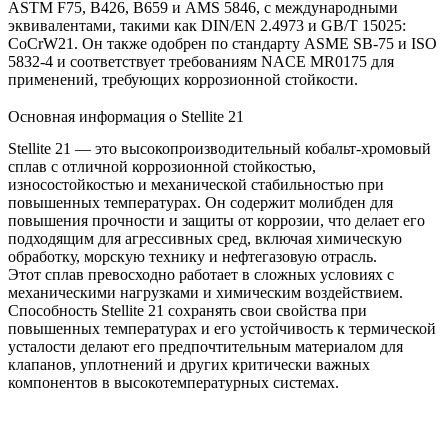
ASTM F75, B426, B659
и
AMS 5846
, с международными
эквивалентами, такими как
DIN/EN 2.4973
и
GB/T 15025:
CoCrW21
. Он также одобрен по стандарту
ASME SB-75
и
ISO
5832-4
и соответствует требованиям
NACE MR0175
для
применений, требующих коррозионной стойкости.
Основная информация о Stellite 21
Stellite 21 — это высокопроизводительный кобальт-хромовый
сплав с отличной коррозионной стойкостью,
износостойкостью и механической стабильностью при
повышенных температурах. Он содержит молибден для
повышения прочности и защиты от коррозии, что делает его
подходящим для агрессивных сред, включая химическую
обработку, морскую технику и нефтегазовую отрасль.
Этот сплав превосходно работает в сложных условиях с
механическими нагрузками и химическим воздействием.
Способность Stellite 21 сохранять свои свойства при
повышенных температурах и его устойчивость к термической
усталости делают его предпочтительным материалом для
клапанов, уплотнений и других критически важных
компонентов в высокотемпературных системах.