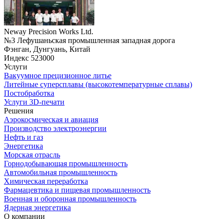
Neway Precision Works Ltd.
№3 Лефушаньская промышленная западная дорога
Фэнган, Дунгуань, Китай
Индекс 523000
Услуги
Вакуумное прецизионное литье
Литейные суперсплавы (высокотемпературные сплавы)
Постобработка
Услуги 3D-печати
Решения
Аэрокосмическая и авиация
Производство электроэнергии
Нефть и газ
Энергетика
Морская отрасль
Горнодобывающая промышленность
Автомобильная промышленность
Химическая переработка
Фармацевтика и пищевая промышленность
Военная и оборонная промышленность
Ядерная энергетика
О компании