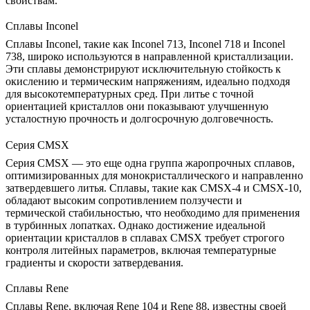
свойствам.
Сплавы Inconel
Сплавы Inconel
, такие как
Inconel 713
,
Inconel 718
и
Inconel
738
, широко используются в направленной кристаллизации.
Эти сплавы демонстрируют исключительную стойкость к
окислению и термическим напряжениям, идеально подходя
для высокотемпературных сред. При литье с точной
ориентацией кристаллов они показывают улучшенную
усталостную прочность и долгосрочную долговечность.
Серия CMSX
Серия CMSX
— это еще одна группа жаропрочных сплавов,
оптимизированных для монокристаллического и направленно
затвердевшего литья. Сплавы, такие как
CMSX-4
и
CMSX-10
,
обладают высоким сопротивлением ползучести и
термической стабильностью, что необходимо для применения
в турбинных лопатках. Однако достижение идеальной
ориентации кристаллов в сплавах CMSX требует строгого
контроля литейных параметров, включая температурные
градиенты и скорости затвердевания.
Сплавы Rene
Сплавы Rene
, включая
Rene 104
и
Rene 88
, известны своей