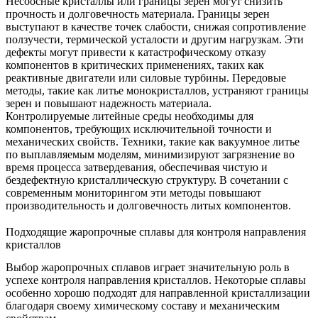
Несоосные кристаллы
или границы зерен могут снизить
прочность и долговечность материала. Границы зерен
выступают в качестве точек слабости, снижая сопротивление
ползучести, термической усталости и другим нагрузкам. Эти
дефекты могут привести к катастрофическому отказу
компонентов в критических применениях, таких как
реактивные двигатели или силовые турбины. Передовые
методы, такие как
литье монокристаллов
, устраняют границы
зерен и повышают надежность материала.
Контролируемые литейные среды необходимы для
компонентов, требующих исключительной точности и
механических свойств. Техники, такие как
вакуумное литье
по выплавляемым моделям
, минимизируют загрязнение во
время процесса затвердевания, обеспечивая чистую и
бездефектную кристаллическую структуру. В сочетании с
современным мониторингом эти методы повышают
производительность и долговечность литых компонентов.
Подходящие жаропрочные сплавы для контроля направления
кристаллов
Выбор жаропрочных сплавов играет значительную роль в
успехе контроля направления кристаллов. Некоторые сплавы
особенно хорошо подходят для направленной кристаллизации
благодаря своему химическому составу и механическим