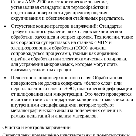
Серия AMS 2700 имеет критическое значение,
устанавливая стандарты для
термообработки
и
подготовки поверхности для предотвращения
охрупчивания и обеспечения стабильных результатов.
Отсутствие концентраторов напряжений:
Стандарты
требуют полного удаления всех следов механической
обработки, заусенцев и острых кромок. Технологии, такие
как
обработка суперсплавов на станках с ЧПУ
и
электроэрозионная обработка (ЭЭО)
, должны
сопровождаться процессами, такими как абразивно-
струйная обработка или электрохимическая полировка,
для устранения микровыемок, которые могут стать
очагами усталостных трещин.
Целостность подповерхностного слоя:
Обработанная
поверхность не должна содержать «белого слоя» или
переплавленного слоя от ЭЭО, пластической деформации
от шлифования или микротрещин. Это часто проверяется
в соответствии со стандартами конкретного заказчика или
внутренними спецификациями, которые требуют
металлографического анализа поперечных сечений в
рамках
испытаний и анализа материалов
.
Очистка и контроль загрязнений
Суперсплавы чрезвычайно чувствительны к поверхностным