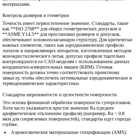
материалами.
Контроль размеров и геометрии
Точность имеет первостепенное значение. Стандарты, такие
как **ISO 2768** для общих геометрических допусков и
**ASME Y14.5** для простановки размеров и допусков,
обеспечивают основополагающую структуру. Для критически
важных элементов, таких как аэродинамические профили
лопаток и направляющих аппаратов, изготовленных методом
монокристаллического литья
, допуски профиля тщательно
контролируются по CAD-моделям с использованием данных
координатно-измерительных машин (КИМ). Готовая
поверхность должна точно соответствовать проектному
замыслу, чтобы обеспечить оптимальные аэродинамические и
термодинамические характеристики.
Стандарты шероховатости и целостности поверхности
Это основа финишной обработки поверхности суперсплавов.
Хотя часто указывается простое значение Ra (среднее
арифметическое отклонение профиля) (например, Ra < 0,8
мкм для сопрягаемых поверхностей), стандарты идут гораздо
глубже.
Аэрокосмические материальные спецификации (AMS):