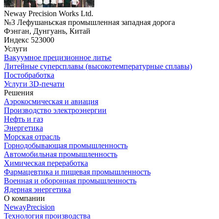
Neway Precision Works Ltd.
№3 Лефушаньская промышленная западная дорога
Фэнган, Дунгуань, Китай
Индекс 523000
Услуги
Вакуумное прецизионное литье
Литейные суперсплавы (высокотемпературные сплавы)
Постобработка
Услуги 3D-печати
Решения
Аэрокосмическая и авиация
Производство электроэнергии
Нефть и газ
Энергетика
Морская отрасль
Горнодобывающая промышленность
Автомобильная промышленность
Химическая переработка
Фармацевтика и пищевая промышленность
Военная и оборонная промышленность
Ядерная энергетика
О компании
NewayPrecision
Технология производства