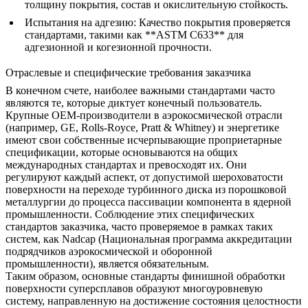
толщину покрытия, состав и окислительную стойкость.
Испытания на адгезию:
Качество покрытия проверяется
стандартами, такими как **ASTM C633** для
адгезионной и когезионной прочности.
Отраслевые и специфические требования заказчика
В конечном счете, наиболее важными стандартами часто
являются те, которые диктует конечный пользователь.
Крупные OEM-производители в аэрокосмической отрасли
(например, GE, Rolls-Royce, Pratt & Whitney) и энергетике
имеют свои собственные исчерпывающие проприетарные
спецификации, которые основываются на общих
международных стандартах и превосходят их. Они
регулируют каждый аспект, от допустимой шероховатости
поверхности на переходе
турбинного диска из порошковой
металлургии
до процесса пассивации компонента в
ядерной
промышленности. Соблюдение этих специфических
стандартов заказчика, часто проверяемое в рамках таких
систем, как Nadcap (Национальная программа аккредитации
подрядчиков аэрокосмической и оборонной
промышленности), является обязательным.
Таким образом, основные стандарты финишной обработки
поверхности суперсплавов образуют многоуровневую
систему, направленную на достижение состояния целостности