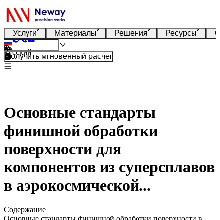
Услуги
Материалы
Решения
Ресурсы
О
Русский
Получить мгновенный расчет
Основные стандарты
финишной обработки
поверхности для
компонентов из суперсплавов
в аэрокосмической...
Содержание
Основные стандарты финишной обработки поверхности в