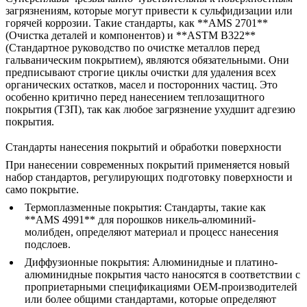
загрязнениям, которые могут привести к сульфидизации или
горячей коррозии. Такие стандарты, как **AMS 2701**
(Очистка деталей и компонентов) и **ASTM B322**
(Стандартное руководство по очистке металлов перед
гальваническим покрытием), являются обязательными. Они
предписывают строгие циклы очистки для удаления всех
органических остатков, масел и посторонних частиц. Это
особенно критично перед нанесением
теплозащитного
покрытия (ТЗП)
, так как любое загрязнение ухудшит адгезию
покрытия.
Стандарты нанесения покрытий и обработки поверхности
При нанесении современных покрытий применяется новый
набор стандартов, регулирующих подготовку поверхности и
само покрытие.
Термоплазменные покрытия:
Стандарты, такие как
**AMS 4991** для порошков никель-алюминий-
молибден, определяют материал и процесс нанесения
подслоев.
Диффузионные покрытия:
Алюминидные и платино-
алюминидные покрытия часто наносятся в соответствии с
проприетарными спецификациями OEM-производителей
или более общими стандартами, которые определяют