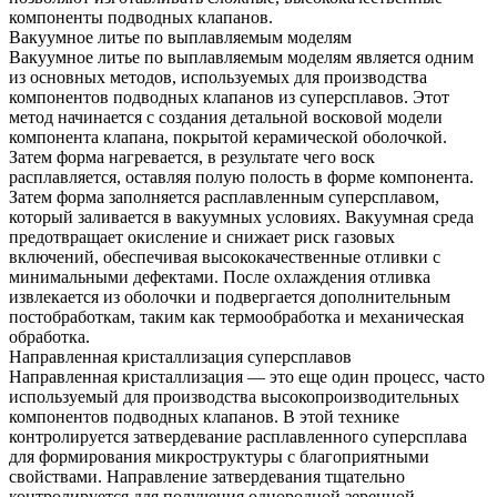
компоненты подводных клапанов.
Вакуумное литье по выплавляемым моделям
Вакуумное литье по выплавляемым моделям является одним
из основных методов, используемых для производства
компонентов подводных клапанов из суперсплавов. Этот
метод начинается с создания детальной восковой модели
компонента клапана, покрытой керамической оболочкой.
Затем форма нагревается, в результате чего воск
расплавляется, оставляя полую полость в форме компонента.
Затем форма заполняется расплавленным суперсплавом,
который заливается в
вакуумных условиях
. Вакуумная среда
предотвращает окисление и снижает риск газовых
включений, обеспечивая высококачественные отливки с
минимальными дефектами. После охлаждения отливка
извлекается из оболочки и подвергается дополнительным
постобработкам, таким как термообработка и механическая
обработка.
Направленная кристаллизация суперсплавов
Направленная кристаллизация — это еще один процесс, часто
используемый для производства высокопроизводительных
компонентов подводных клапанов. В этой технике
контролируется затвердевание расплавленного суперсплава
для формирования микроструктуры с благоприятными
свойствами. Направление затвердевания тщательно
контролируется для получения однородной зеренной