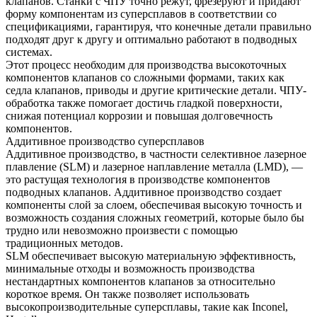
клапанов. Станки с ЧПУ точно режут, фрезеруют и придают
форму компонентам из суперсплавов в соответствии со
спецификациями, гарантируя, что конечные детали правильно
подходят друг к другу и оптимально работают в подводных
системах.
Этот процесс необходим для производства высокоточных
компонентов клапанов со сложными формами, таких как
седла клапанов, приводы и другие критические детали.
ЧПУ-
обработка
также помогает достичь гладкой поверхности,
снижая потенциал коррозии и повышая долговечность
компонентов.
Аддитивное производство суперсплавов
Аддитивное производство, в частности селективное лазерное
плавление (SLM) и лазерное наплавление металла (LMD), —
это растущая технология в производстве компонентов
подводных клапанов. Аддитивное производство создает
компоненты слой за слоем, обеспечивая высокую точность и
возможность создания сложных геометрий, которые было бы
трудно или невозможно произвести с помощью
традиционных методов.
SLM обеспечивает высокую материальную эффективность,
минимальные отходы и возможность производства
нестандартных компонентов клапанов за относительно
короткое время. Он также позволяет использовать
высокопроизводительные суперсплавы, такие как Inconel,