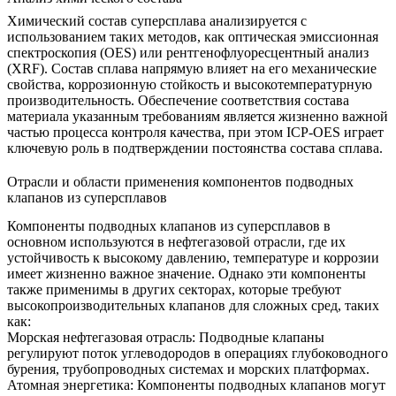
Химический состав суперсплава анализируется с
использованием таких методов, как
оптическая эмиссионная
спектроскопия (OES)
или рентгенофлуоресцентный анализ
(XRF). Состав сплава напрямую влияет на его механические
свойства, коррозионную стойкость и высокотемпературную
производительность. Обеспечение соответствия состава
материала указанным требованиям является жизненно важной
частью процесса контроля качества, при этом
ICP-OES
играет
ключевую роль в подтверждении постоянства состава сплава.
Отрасли и области применения компонентов подводных
клапанов из суперсплавов
Компоненты подводных клапанов из суперсплавов в
основном используются в
нефтегазовой отрасли
, где их
устойчивость к высокому давлению, температуре и коррозии
имеет жизненно важное значение. Однако эти компоненты
также применимы в других секторах, которые требуют
высокопроизводительных клапанов для сложных сред, таких
как:
Морская нефтегазовая отрасль
:
Подводные клапаны
регулируют поток углеводородов в операциях
глубоководного
бурения
, трубопроводных системах и морских платформах.
Атомная энергетика
:
Компоненты подводных клапанов могут