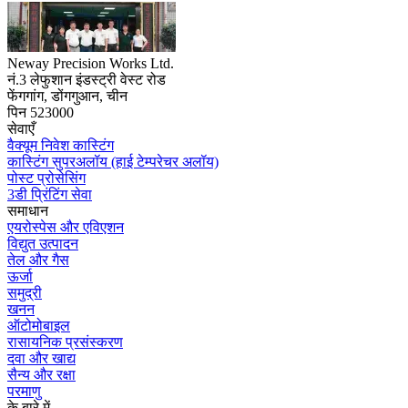
Neway Precision Works Ltd.
नं.3 लेफुशान इंडस्ट्री वेस्ट रोड
फेंगगांग, डोंगगुआन, चीन
पिन 523000
सेवाएँ
वैक्यूम निवेश कास्टिंग
कास्टिंग सुपरअलॉय (हाई टेम्परेचर अलॉय)
पोस्ट प्रोसेसिंग
3डी प्रिंटिंग सेवा
समाधान
एयरोस्पेस और एविएशन
विद्युत उत्पादन
तेल और गैस
ऊर्जा
समुद्री
खनन
ऑटोमोबाइल
रासायनिक प्रसंस्करण
दवा और खाद्य
सैन्य और रक्षा
परमाणु
के बारे में