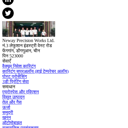
Neway Precision Works Ltd.
नं.3 लेफुशान इंडस्ट्री वेस्ट रोड
फेंगगांग, डोंगगुआन, चीन
पिन 523000
सेवाएँ
वैक्यूम निवेश कास्टिंग
कास्टिंग सुपरअलॉय (हाई टेम्परेचर अलॉय)
पोस्ट प्रोसेसिंग
3डी प्रिंटिंग सेवा
समाधान
एयरोस्पेस और एविएशन
विद्युत उत्पादन
तेल और गैस
ऊर्जा
समुद्री
खनन
ऑटोमोबाइल
रासायनिक प्रसंस्करण