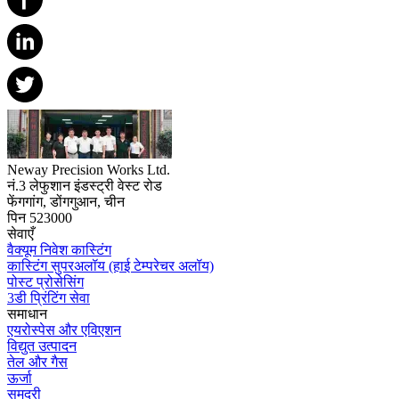
Neway Precision Works Ltd.
नं.3 लेफुशान इंडस्ट्री वेस्ट रोड
फेंगगांग, डोंगगुआन, चीन
पिन 523000
सेवाएँ
वैक्यूम निवेश कास्टिंग
कास्टिंग सुपरअलॉय (हाई टेम्परेचर अलॉय)
पोस्ट प्रोसेसिंग
3डी प्रिंटिंग सेवा
समाधान
एयरोस्पेस और एविएशन
विद्युत उत्पादन
तेल और गैस
ऊर्जा
समुद्री