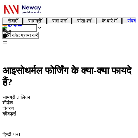
सेवाएँ
सामग्री
समाधान
संसाधन
के बारे में
संपर्क
हिन्दी
तुरंत कोट प्राप्त करें
आइसोथर्मल फोर्जिंग के क्या-क्या फायदे
हैं?
सामग्री तालिका
शीर्षक
विवरण
कीवर्ड्स
हिन्दी / HI