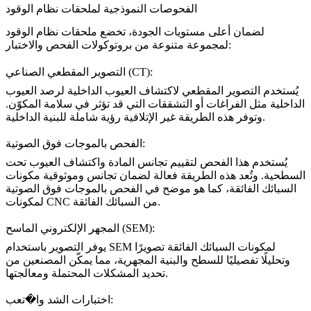
الفحوصات النموذجية لملحقات نظام الوقود
لضمان أعلى مستويات الجودة، تخضع ملحقات نظام الوقود
لمجموعة متنوعة من بروتوكولات الفحص والاختبار:
التصوير المقطعي الصناعي (CT):
يُستخدم
التصوير المقطعي لاكتشاف العيوب الداخلية
لرصد العيوب
الداخلية مثل الفراغات أو التشققات التي قد تؤثر في سلامة المكوّن.
وتوفر هذه الطريقة غير الإتلافية رؤية شاملة للبنية الداخلية.
الفحص بالموجات فوق الصوتية:
يُستخدم هذا الفحص لتقييم تجانس المادة واكتشاف العيوب تحت
السطحية. وتُعد هذه الطريقة فعالة لضمان تجانس وموثوقية مكونات
السبائك الفائقة، كما هو موضح في
الفحص بالموجات فوق الصوتية
.
لمكونات CNC من السبائك الفائقة
المجهر الإلكتروني الماسح (SEM):
التصوير باستخدام SEM لمكونات السبائك الفائقة
تصويرًا
يوفر
وتحليلًا تفصيليًا للسطح والبنية المجهرية، مما يمكّن المصنعين من
تحديد المشكلات المحتملة ومعالجتها.
اختبارات الشد وا�تعب: