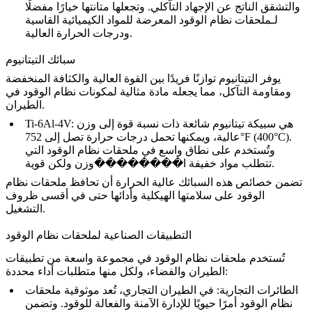
والتشقق الناتج عن الإجهاد التآكلي. وتجعلها متانتها خيارًا مفضلًا
لـ
ملحقات نظام الوقود
المعرضة للمواد الكيميائية القاسية
ودرجات الحرارة العالية.
سبائك التيتانيوم
يوفر
التيتانيوم
توازنًا فريدًا بين القوة العالية والكثافة المنخفضة
ومقاومة التآكل، مما يجعله مادة مثالية لمكونات نظام الوقود في
الطيران.
: هي
سبيكة تيتانيوم
شائعة ذات نسبة قوة إلى وزن
Ti-6Al-4V
عالية، ويمكنها تحمل درجات حرارة تصل إلى 752°F (400°C).
وتُستخدم على نطاق واسع في ملحقات نظام الوقود التي
تتطلب مواد خفيفة ا��������وزن ولكن قوية.
تضمن خصائص هذه السبائك عالية الحرارة أن تحافظ ملحقات نظام
الوقود على سلامتها الهيكلية وأدائها حتى في أقسى ظروف
التشغيل.
التطبيقات الصناعية لملحقات نظام الوقود
تُستخدم
ملحقات نظام الوقود
في مجموعة واسعة من تطبيقات
الطيران والفضاء، ولكل منها متطلبات أداء محددة:
الطائرات التجارية
: في
الطيران التجاري
، تُعد موثوقية ملحقات
نظام الوقود أمرًا حيويًا للإدارة الآمنة والفعالة للوقود. وتضمن