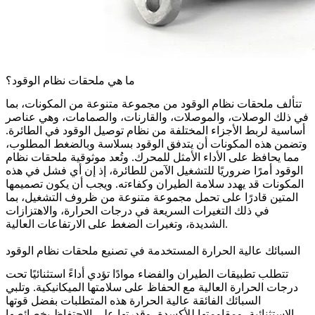
ما هي ملحقات نظام الوقود؟
تتألف
ملحقات نظام الوقود
من مجموعة متنوعة من المكونات، بما
في ذلك الوصلات، والموصلات، والقارنات، والصمامات، وهي عناصر
أساسية لربط الأجزاء المختلفة من نظام توصيل الوقود في الطائرة.
وتضمن هذه المكونات أن
يتدفق الوقود بسلاسة
وبالضغط المطلوب،
مما يحافظ على الأداء الأمثل للمحرك. وتُعد موثوقية ملحقات نظام
الوقود أمرًا ضروريًا للتشغيل الآمن للطائرة، إذ إن أي فشل في هذه
المكونات قد يهدد سلامة الطيران وكفاءته. ويجب أن يكون تصميمها
المتين قادرًا على تحمل مجموعة متنوعة من ظروف التشغيل، بما
في ذلك التغيرات السريعة في درجات الحرارة، والاهتزازات
الشديدة، وتغيرات الضغط على الارتفاعات العالية.
السبائك عالية الحرارة المستخدمة في تصنيع ملحقات نظام الوقود
تتطلب تطبيقات الطيران والفضاء موادًا تؤدي أداءً استثنائيًا تحت
درجات الحرارة العالية مع الحفاظ على سلامتها الميكانيكية. وتلبي
السبائك الفائقة عالية الحرارة
هذه المتطلبات بفضل قوتها
الاستثنائية، ومقاومتها للأكسدة، وقدرتها على الاحتفاظ بخصائصها