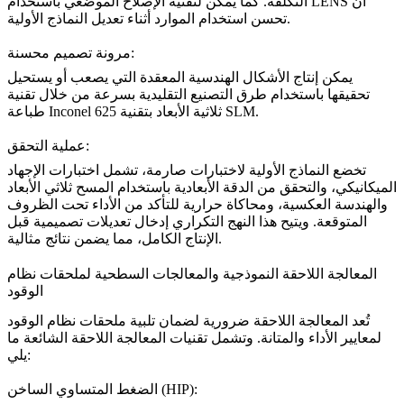
أن
الإصلاح الموضعي باستخدام LENS
التكلفة. كما يمكن لتقنية
تحسن استخدام الموارد أثناء تعديل النماذج الأولية.
مرونة تصميم محسنة:
يمكن إنتاج الأشكال الهندسية المعقدة التي يصعب أو يستحيل
تحقيقها باستخدام طرق التصنيع التقليدية بسرعة من خلال تقنية
.
طباعة Inconel 625 ثلاثية الأبعاد بتقنية SLM
عملية التحقق:
تخضع النماذج الأولية لاختبارات صارمة، تشمل اختبارات الإجهاد
الميكانيكي، والتحقق من الدقة الأبعادية باستخدام
المسح ثلاثي الأبعاد
والهندسة العكسية
، ومحاكاة حرارية للتأكد من الأداء تحت الظروف
المتوقعة. ويتيح هذا النهج التكراري إدخال تعديلات تصميمية قبل
الإنتاج الكامل، مما يضمن نتائج مثالية.
المعالجة اللاحقة النموذجية والمعالجات السطحية لملحقات نظام
الوقود
تُعد المعالجة اللاحقة ضرورية لضمان تلبية ملحقات نظام الوقود
لمعايير الأداء والمتانة. وتشمل تقنيات المعالجة اللاحقة الشائعة ما
يلي:
الضغط المتساوي الساخن (HIP):