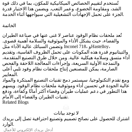
تُستخدم لتقييم الخصائص الميكانيكية للمكوّن، بما في ذلك
قوة
الشد
، ومقاومة الخضوع، وعمر التعب. ويضمن هذا الاختبار قدرة
الجزء على تحمل الإجهادات التشغيلية التي سيواجهها أثناء الخدمة.
الخاتمة
تُعد ملحقات نظام الوقود عناصر لا غنى عنها في صناعة الطيران
والفضاء، حيث يشكل الأداء والموثوقية والسلامة أهمية قصوى.
، وHastelloy،
Inconel 718
وتضمن السبائك عالية الأداء مثل
والتيتانيوم قدرة هذه المكونات على تحمل الظروف القاسية، وتقديم
أداء متسق وسلامة هيكلية عالية. ومن خلال طرق التصنيع المتقدمة،
و
النمذجة الأولية السريعة
، وإجراءات المعالجة اللاحقة والفحص
الصارمة، يمكن للمصنعين إنتاج ملحقات نظام وقود تلبي أعلى
المعايير.
ومع تقدم التكنولوجيا، سيستمر دمج تقنيات التصنيع المبتكرة والمواد
عالية الجودة في تحسين أداء وموثوقية ملحقات نظام الوقود. ويسهم
هذا التطور في دعم عمليات طيران وفضاء أكثر أمانًا وكفاءة، ودفع
تقنيات الطيران والفضاء إلى الأمام.
Related Blogs
لا توجد بيانات
اشترك للحصول على نصائح تصميم وتصنيع احترافية تصل إلى بريدك
الوارد.