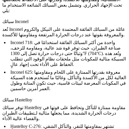
تحت الإجهاد الحراري. وتشمل بعض السبائك الشائعة الاستخدام ما
يلي:
سبائك Inconel
عائلة من السبائك الفائقة المعتمدة على النيكل والكروم
Inconel
تُعد
والمعروفة بقوتها عند درجات الحرارة المرتفعة ومقاومتها للأكسدة.
: واحدة من أكثر السبائك الفائقة استخدامًا في
Inconel 718
صناعة الطيران، حيث توفر قوة شد عالية، ومقاومة للزحف،
وثباتًا حتى درجات حرارة تصل إلى 1300°F (704°C). وتُعد هذه
السبيكة مثالية للمكونات مثل
ملحقات نظام الوقود
التي تتطلب
الحفاظ على الأداء تحت إجهاد عالٍ.
: معروفة بقدرتها الممتازة على
اللحام
ومقاومتها
Inconel 625
العالية لكل من الأكسدة والتآكل. وغالبًا ما تُستخدم هذه السبيكة
في المكونات المعرضة لبيئات قاسية، حيث تكون المتانة وطول
العمر أمرين حاسمين.
سبائك Hastelloy
مقاومة ممتازة للتآكل وتحافظ على قوتها في
سبائك Hastelloy
توفر
درجات الحرارة الشديدة، مما يجعلها مثالية لـ
تطبيقات الطيران
.
والفضاء عالية الأداء
: تشتهر بمقاومتها للنقر، والتآكل الشقي،
Hastelloy C-276