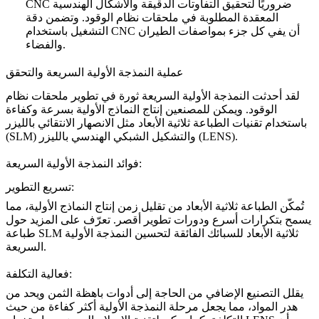
ضروريًا لتحقيق التفاوتات الدقيقة والأشكال الهندسية
CNC
المعقدة المطلوبة في ملحقات نظام الوقود. وتضمن دقة
التشغيل باستخدام CNC أن يفي كل جزء
بمواصفات الطيران
.
والفضاء
عملية النمذجة الأولية السريعة والتحقق
لقد أحدثت
النمذجة الأولية السريعة
ثورة في تطوير ملحقات نظام
الوقود. ويمكن للمصنعين إنتاج النماذج الأولية بسرعة وكفاءة
باستخدام
تقنيات الطباعة ثلاثية الأبعاد
مثل
الانصهار الانتقائي بالليزر
.
التشكيل الشبكي الهندسي بالليزر (LENS)
و
(SLM)
فوائد النمذجة الأولية السريعة:
تسريع التطوير:
تُمكّن الطباعة ثلاثية الأبعاد من تقليل زمن إنتاج النماذج الأولية، مما
يسمح بتكرارات أسرع ودورات تطوير أقصر. تعرّف على المزيد حول
طباعة SLM ثلاثية الأبعاد للسبائك الفائقة
لتحسين النمذجة الأولية
السريعة.
فعالية التكلفة:
يقلل التصنيع الإضافي من الحاجة إلى أدوات باهظة الثمن ويحد من
هدر المواد، مما يجعل مرحلة النمذجة الأولية أكثر كفاءة من حيث