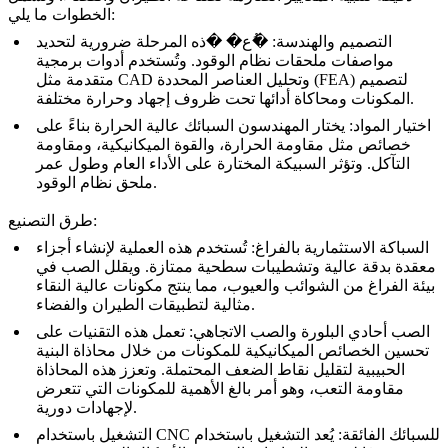
الخطوات ما يلي:
التصميم والهندسة
: �ُع� �ذه المرحلة ضرورية لتحديد
مواصفات ملحقات نظام الوقود. وتُستخدم
أدوات برمجية
متقدمة
مثل CAD وتحليل العناصر المحددة (FEA) لتصميم
المكونات ومحاكاة أدائها تحت ظروف إجهاد وحرارة مختلفة.
اختيار المواد
: يختار المهندسون
السبائك عالية الحرارة
بناءً على
خصائص مثل مقاومة الحرارة، والقوة الميكانيكية، ومقاومة
التآكل. وتؤثر السبيكة المختارة على الأداء العام وطول عمر
ملحق نظام الوقود.
طرق التصنيع:
السباكة الاستثمارية بالفراغ
: تُستخدم هذه العملية لإنشاء
أجزاء
معقدة
بدقة عالية وتشطيبات سطحية ممتازة. ويقلل الصب في
بيئة الفراغ من الشوائب والعيوب، مما ينتج مكونات عالية النقاء
مثالية لتطبيقات الطيران والفضاء.
الصب أحادي البلورة والصب الاتجاهي
: تعمل هذه التقنيات على
تحسين الخصائص الميكانيكية للمكونات من خلال
محاذاة البنية
الحبيبية
لتقليل نقاط الضعف المحتملة. وتعزز هذه المحاذاة
مقاومة التعب، وهو أمر بالغ الأهمية للمكونات التي تتعرض
لإجهادات دورية.
التشغيل باستخدام CNC للسبائك الفائقة
: يُعد
التشغيل باستخدام