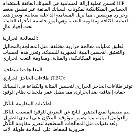
إزالة المسامية في السبائك الفائقة باستخدام HIP
تُحسن عملية
الخصائص الميكانيكية لمكونات السبائك الفائقة عبر تطبيق ضغط
وحرارة مرتفعين، مما يزيل المسامية الداخلية بفعالية. وتعزز هذه
العملية الكثافة ومقاومة التعب، وهي أمور حاسمة للأجزاء العاملة
تحت إجهاد عالٍ.
المعالجة الحرارية:
تُطبق
عمليات معالجة حرارية
مختلفة، مثل المعالجة بالمحاليل
والتعتيق، لتحسين البنية المجهرية للسبيكة. وتعزز هذه العمليات
القوة الميكانيكية، والمتانة، ومقاومة التعب الحراري.
المعالجات السطحية:
طلاءات الحاجز الحراري (TBC):
توفر
طلاءات الحاجز الحراري لتحسين المتانة والكفاءة في السبائك
حماية إضافية ضد الحرارة، مما يطيل عمر ملحقات نظام الوقود.
الطلاءات المقاومة للتآكل:
يتم تطبيقها لمنع التدهور الناتج عن التعرض للوقود المسبب للتآكل
والعوامل البيئية، مما يضمن موثوقية المكوّن على المدى الطويل.
وتُعد تقنيات مثل
المعالجات السطحية لتعزيز مقاومة التآكل
ضرورية للحفاظ على السلامة طويلة الأمد.