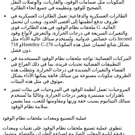
المكونات مثل صمامات الوقود، والقارنات، والوصلات النقل
الصحيح للوقود وتنظيمه في جميع أنحاء الطائرة.
الطائرات العسكرية والدفاعية
: تعمل
الطائرات العسكرية
في
ظروف تدفع أنظمتها إلى أقصى الحدود. ويجب أن تتحمل
ملحقات نظام الوقود في هذه الطائرات قوى G العالية،
والتغيرات السريعة في درجات الحرارة، والتعرض لأنواع وقود
Inconel
ذات خصائص عدوانية. وتُستخدم سبائك عالية الأداء مثل
بشكل شائع لضمان عمل هذه المكونات
Hastelloy C-276
و
718
دون فشل.
المركبات الفضائية
: تواجه
ملحقات نظام الوقود
المستخدمة في
التطبيقات الفضائية تحديات فريدة، بما في ذلك الفراغ في
الفضاء والتغيرات الشديدة في درجات الحرارة. وتتطلب هذه
الظروف مكونات مصنوعة من سبائك فائقة يمكنها الأداء بشكل
موثوق في مثل هذه البيئات.
المروحيات
: تعمل
أنظمة الوقود في المروحيات
في بيئات تتميز
باهتزازات مستمرة وتغير درجات الحرارة. وغالبًا ما تُستخدم
سبائك التيتانيوم بسبب خفة وزنها ومقاومتها للتعب، مما يضمن
سلامة نظام الوقود.
عملية التصنيع ومعدات ملحقات نظام الوقود
تنطوي عملية تصنيع ملحقات نظام الوقود على تقنيات ومعدات
دقيقة لتلبية المعايير الصارمة لصناعة الطيران والفضاء. وتشمل