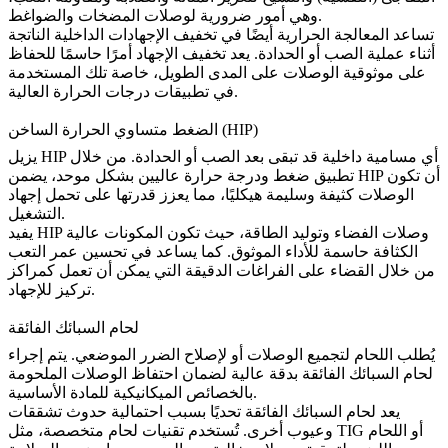
وهي أمور ضرورية لوصلات المضخات والضواغط.
تساعد المعالجة الحرارية أيضًا في تخفيف الإجهادات الداخلية الناتجة
أثناء عملية الصب أو الحدادة. يعد
تخفيف الإجهاد
أمرًا حاسمًا للحفاظ
على موثوقية الوصلات على المدى الطويل، خاصة تلك المستخدمة
في تطبيقات درجات الحرارة العالية.
الضغط متساوي الحرارة الساخن (HIP)
أي مسامية داخلية قد تبقى بعد الصب أو الحدادة. من خلال
HIP
يزيل
تطبيق ضغط ودرجة حرارة عاليين بشكل موحد، يضمن HIP أن تكون
الوصلات كثيفة وسليمة هيكليًا، مما يعزز قدرتها على تحمل إجهاد
التشغيل.
يفيد HIP وصلات الفضاء وتوليد الطاقة، حيث تكون المكونات عالية
الكثافة حاسمة للأداء الموثوق. كما يساعد في تحسين
عمر التعب
من خلال القضاء على الفراغات الدقيقة التي يمكن أن تعمل كمراكز
تركيز للإجهاد.
لحام السبائك الفائقة
يُطلب
اللحام
لتجميع الوصلات أو لإصلاح الضرر الموضعي. يتم إجراء
لحام السبائك الفائقة بدقة عالية لضمان احتفاظ الوصلات الملحومة
بالخصائص الميكانيكية للمادة الأساسية.
يعد لحام السبائك الفائقة تحديًا بسبب احتمالية حدوث تشققات
أو
اللحام
TIG
وعيوب أخرى. تُستخدم تقنيات لحام متخصصة، مثل