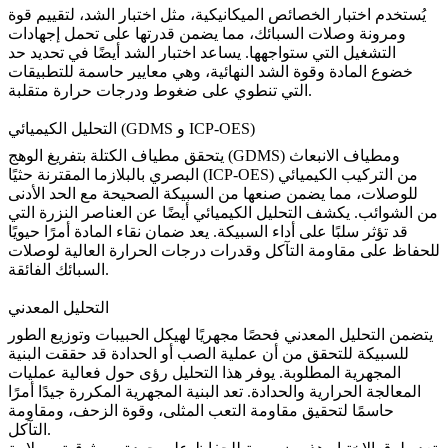
يُستخدم
اختبار الخصائص الميكانيكية
، مثل اختبار الشد، لتقييم قوة
ومرونة وصلات السبائك، مما يضمن قدرتها على تحمل إجهادات
التشغيل التي ستواجهها. يساعد اختبار الشد أيضًا في تحديد
حد
خضوع المادة وقوة الشد النهائية
، وهي معايير حاسمة للتطبيقات
التي تنطوي على ضغوط ودرجات حرارة متقلبة.
التحليل الكيميائي (GDMS و ICP-OES)
و
مطياف الانبعاث
مطياف الكتلة بتفريغ الوهج (GDMS)
يتحقق
من التركيب الكيميائي
البصري بالبلازما المقترنة حثيًا (ICP-OES)
للوصلات، مما يضمن صنعها من السبيكة الصحيحة مع الحد الأدنى
من الشوائب. يكشف التحليل الكيميائي أيضًا عن العناصر النزرة التي
قد تؤثر سلبًا على أداء السبيكة. يعد ضمان نقاء المادة أمرًا حيويًا
للحفاظ على
مقاومة التآكل وقدرات درجات الحرارة العالية
لوصلات
السبائك الفائقة.
التحليل المعدني
يتضمن
التحليل المعدني
فحصًا مجهريًا لهيكل الحبيبات وتوزيع الطور
للسبيكة للتحقق من أن عملية الصب أو الحدادة قد حققت البنية
المجهرية المطلوبة. يوفر هذا التحليل رؤى حول فعالية عمليات
المعالجة الحرارية والحدادة. تعد البنية المجهرية المكررة جيدًا أمرًا
حاسمًا لتحقيق
مقاومة التعب المثلى، وقوة الزحف، ومقاومة
.
التآكل