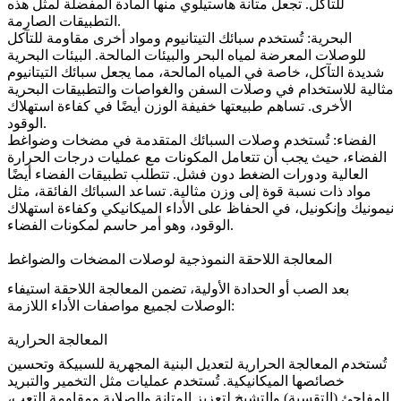
للتآكل. تجعل متانة هاستيلوي منها المادة المفضلة لمثل هذه
التطبيقات الصارمة.
البحرية
:
تُستخدم سبائك التيتانيوم ومواد أخرى مقاومة للتآكل
للوصلات المعرضة لمياه البحر والبيئات المالحة. البيئات البحرية
شديدة التآكل، خاصة في المياه المالحة، مما يجعل سبائك التيتانيوم
مثالية للاستخدام في وصلات السفن والغواصات والتطبيقات البحرية
الأخرى. تساهم طبيعتها خفيفة الوزن أيضًا في كفاءة استهلاك
الوقود.
الفضاء
:
تُستخدم وصلات السبائك المتقدمة في مضخات وضواغط
الفضاء، حيث يجب أن تتعامل المكونات مع عمليات درجات الحرارة
العالية ودورات الضغط دون فشل. تتطلب تطبيقات الفضاء أيضًا
مواد ذات نسبة قوة إلى وزن مثالية. تساعد السبائك الفائقة، مثل
نيمونيك
وإنكونيل، في الحفاظ على الأداء الميكانيكي وكفاءة استهلاك
الوقود، وهو أمر حاسم لمكونات الفضاء.
المعالجة اللاحقة النموذجية لوصلات المضخات والضواغط
بعد الصب أو الحدادة الأولية، تضمن المعالجة اللاحقة استيفاء
الوصلات لجميع مواصفات الأداء اللازمة:
المعالجة الحرارية
تُستخدم
المعالجة الحرارية
لتعديل البنية المجهرية للسبيكة وتحسين
خصائصها الميكانيكية. تُستخدم عمليات مثل
التخمير
و
التبريد
المفاجئ (التقسية)
و
التشيخ
لتعزيز المتانة والصلابة ومقاومة التعب،