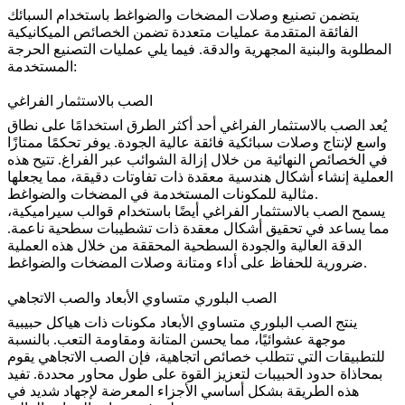
يتضمن تصنيع وصلات المضخات والضواغط باستخدام السبائك
الفائقة المتقدمة عمليات متعددة تضمن الخصائص الميكانيكية
المطلوبة والبنية المجهرية والدقة. فيما يلي عمليات التصنيع الحرجة
المستخدمة:
الصب بالاستثمار الفراغي
يُعد
الصب بالاستثمار الفراغي
أحد أكثر الطرق استخدامًا على نطاق
واسع لإنتاج وصلات سبائكية فائقة عالية الجودة. يوفر تحكمًا ممتازًا
في الخصائص النهائية من خلال إزالة الشوائب عبر الفراغ. تتيح هذه
العملية إنشاء أشكال هندسية معقدة ذات تفاوتات دقيقة، مما يجعلها
مثالية للمكونات المستخدمة في المضخات والضواغط.
يسمح الصب بالاستثمار الفراغي أيضًا باستخدام قوالب سيراميكية،
مما يساعد في تحقيق أشكال معقدة ذات تشطيبات سطحية ناعمة.
الدقة العالية والجودة السطحية المحققة من خلال هذه العملية
ضرورية للحفاظ على أداء ومتانة وصلات المضخات والضواغط.
الصب البلوري متساوي الأبعاد والصب الاتجاهي
ينتج
الصب البلوري متساوي الأبعاد
مكونات ذات هياكل حبيبية
موجهة عشوائيًا، مما يحسن المتانة ومقاومة التعب. بالنسبة
للتطبيقات التي تتطلب خصائص اتجاهية، فإن
الصب الاتجاهي
يقوم
بمحاذاة حدود الحبيبات لتعزيز القوة على طول محاور محددة. تفيد
هذه الطريقة بشكل أساسي الأجزاء المعرضة لإجهاد شديد في