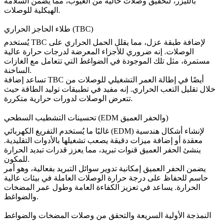
بالليزر
، لتحقيق وصلات خالية من العيوب، مما يضمن السلامة
الهيكلية للوصلات.
طلاء الحاجز الحراري (TBC)
لإضافة طبقة عزل، مما يقلل الحمل الحراري على
TBC
يُستخدم
الوصلات. إنه ضروري للأجزاء المعرضة لدرجات حرارة عالية
مستمرة، مثل تلك الموجودة في الضواغط التي تتعامل مع الغازات
الساخنة.
تساعد إضافة TBC أيضًا في إطالة العمر التشغيلي للوصلات من
خلال تقليل التعب الحراري. إنه مفيد في تطبيقات توليد الطاقة حيث
تتعرض الوصلات لدورات حرارية متكررة.
تحسينات التشطيب السطحي (EDM والحفر العميق)
لإنشاء أشكال هندسية
التفريغ الكهربائي (EDM)
غالبًا ما يُستخدم
معقدة أو إضافة ميزات دقيقة يصعب تشغيلها بالأدوات التقليدية.
ينشئ
الحفر العميق
قنوات تبريد، مما يعزز قدرات تبديد الحرارة
للمكون.
يضمن الحفر العميق إمكانية تدوير سوائل التبريد بفعالية، وهو أمر
حاسم للحفاظ على درجة حرارة الوصلات العاملة في بيئات عالية
الحرارة. يساعد في تعزيز الكفاءة العامة وطول عمر المضخات
والضواغط.
النمذجة الأولية السريعة والتحقق من وصلات المضخات والضواغط