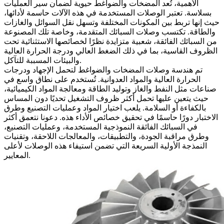
الأهمية، تُعد المضخات والضواغط حيوية لضمان سير العمليات
بسلاسة. تعتبر الوصلات المستخدمة في هذه الآلات حاسمة لأدائها،
حيث إنها تربط بين المكونات المختلفة وتسهل نقل السوائل والغازات
والطاقة. تكتسب وصلات السبائك المتقدمة، وخاصة تلك المصنوعة
من
السبائك الفائقة
، شعبية متزايدة نظرًا لخصائصها الاستثنائية تحت
الظروف القاسية، بما في ذلك الضغط العالي ودرجة الحرارة العالية
والبيئات المسببة للتآكل.
تم هندسة وصلات المضخات والضواغط لتحمل الإجهاد ودرجات
الحرارة العالية والمواد العدوانية. تُستخدم على نطاق واسع في
صناعات مثل
النفط والغاز
وتوليد الطاقة ومعالجة المواد الكيميائية،
حيث يتعين عليها تحمل أكثر ظروف التشغيل تحديًا دون المساس
بالكفاءة أو السلامة. يلعب اختيار المواد وعمليات التصنيع وطرق
الاختبار دورًا حاسمًا في تحقيق خصائص الأداء هذه. دعونا نتعمق أكثر
في السبائك الفائقة النموذجية المستخدمة، وعمليات التصنيع،
وطرق مراقبة الجودة، والتطبيقات، والمعالجات اللاحقة، وتقنيات
النمذجة الأولية السريعة التي تضمن استيفاء هذه الوصلات لأعلى
المعايير.