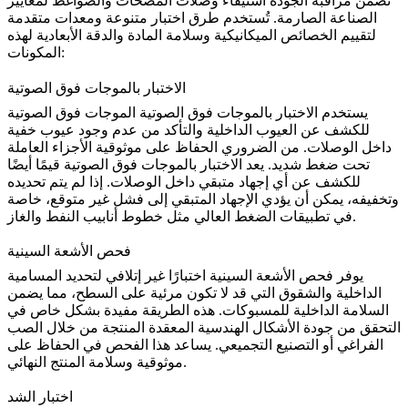
تضمن مراقبة الجودة استيفاء وصلات المضخات والضواغط لمعايير
الصناعة الصارمة. تُستخدم طرق اختبار متنوعة ومعدات متقدمة
لتقييم الخصائص الميكانيكية وسلامة المادة والدقة الأبعادية لهذه
المكونات:
الاختبار بالموجات فوق الصوتية
يستخدم
الاختبار بالموجات فوق الصوتية
الموجات فوق الصوتية
للكشف عن العيوب الداخلية والتأكد من عدم وجود عيوب خفية
داخل الوصلات. من الضروري الحفاظ على موثوقية الأجزاء العاملة
تحت ضغط شديد. يعد الاختبار بالموجات فوق الصوتية قيمًا أيضًا
للكشف عن أي
إجهاد متبقي
داخل الوصلات. إذا لم يتم تحديده
وتخفيفه، يمكن أن يؤدي الإجهاد المتبقي إلى فشل غير متوقع، خاصة
في تطبيقات الضغط العالي مثل خطوط أنابيب النفط والغاز.
فحص الأشعة السينية
يوفر
فحص الأشعة السينية
اختبارًا غير إتلافي لتحديد المسامية
الداخلية والشقوق التي قد لا تكون مرئية على السطح، مما يضمن
السلامة الداخلية للمسبوكات. هذه الطريقة مفيدة بشكل خاص في
التحقق من جودة الأشكال الهندسية المعقدة المنتجة من خلال
الصب
الفراغي
أو التصنيع التجميعي. يساعد هذا الفحص في الحفاظ على
موثوقية وسلامة المنتج النهائي.
اختبار الشد