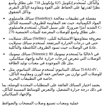
والتآكل، تُستخدم
إنكونيل 625
و
إنكونيل 718
على نطاق واسع
نظرًا لقدرتها على الحفاظ على القوة ومقاومة التآكل النقرى
وتآكل الشقوق.
مفضلة في تطبيقات معالجة
:
سبائك هاستيلوي (Hastelloy)
المواد الكيميائية، حيث تعد المقاومة للظروف المسببة للتآكل
الشديد أمرًا ضروريًا. على سبيل المثال، يُستخدم
هاستيلوي C-
على نطاق واسع للوصلات المعرضة للبيئات الحمضية.
276
معروفة بمقاومتها الاستثنائية للبلى،
:
سبائك ستيلايت (Stellite)
حتى في درجات الحرارة المرتفعة. تُستخدم سبائك ستيلايت
عادةً في الوصلات حيث تسود الظروف الكاشطة والتآكلية.
في
نيمونيك 80A
غالبًا ما يُستخدم
:
سبائك نيمونيك (Nimonic)
الوصلات التي تتعرض لدرجات حرارة عالية وإجهاد ميكانيكي،
مثل تلك الموجودة في معدات توليد الطاقة.
،
Ti-6Al-4V
تُستخدم سبائك التيتانيوم، مثل
سبائك التيتانيوم
:
للوصلات التي توازن بين خصائص خفة الوزن ومقاومة التآكل،
خاصة في التطبيقات البحرية.
يعتمد اختيار
السبائك الفائقة
على المتطلبات المحددة للوصلة، بما
في ذلك درجة حرارة التشغيل، والتعرض للوسائط المسببة للتآكل،
والإجهاد الميكانيكي.
عملية ومعدات تصنيع وصلات المضخات والضواغط