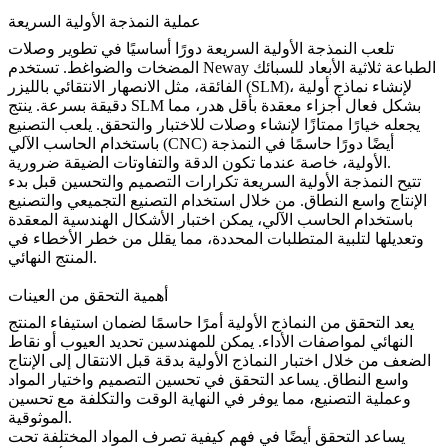
عملية النمذجة الأولية السريعة
تلعب
النمذجة الأولية السريعة
دورًا أساسيًا في تطوير وصلات
الطباعة ثلاثية الأبعاد للسبائك
المضخات والضواغط. تستخدم Neway
، لإنشاء نماذج أولية
الانصهار الانتقائي بالليزر (SLM)
الفائقة
، مثل
دقيقة بسرعة. ينتج SLM بشكل فعال أجزاء معقدة بأقل هدر، مما
يجعله خيارًا ممتازًا لإنشاء وصلات للاختبار والتحقق. يلعب
التصنيع
أيضًا دورًا حاسمًا في النمذجة
باستخدام الحاسب الآلي (CNC)
الأولية، خاصة عندما تكون الدقة والتفاوتات الضيقة ضرورية.
تتيح النمذجة الأولية السريعة تكرارات التصميم والتحسين قبل بدء
الإنتاج واسع النطاق. من خلال استخدام التصنيع التجميعي والتصنيع
باستخدام الحاسب الآلي، يمكن اختبار
الأشكال الهندسية المعقدة
وتعديلها لتلبية المتطلبات المحددة، مما يقلل من خطر الأخطاء في
المنتج النهائي.
أهمية التحقق من العينات
يعد
التحقق من النماذج الأولية
أمرًا حاسمًا لضمان استيفاء المنتج
النهائي لمواصفات الأداء. يمكن للمهندسين تحديد العيوب أو نقاط
الضعف من خلال اختبار النماذج الأولية بدقة قبل الانتقال إلى الإنتاج
واسع النطاق. يساعد التحقق في تحسين التصميم واختيار المواد
وعملية التصنيع، مما يوفر في النهاية الوقت والتكلفة مع تحسين
الموثوقية.
يساعد التحقق أيضًا في فهم كيفية تصرف المواد المختلفة تحت