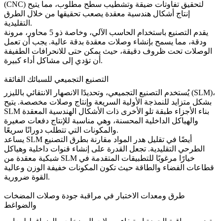
لتحقيق تفاوتات ضيقة وتشطيب سطح مطلوب، مما يتيح
(CNC)
إنتاج أشكال هندسية معقدة يصعب تحقيقها من خلال الطرق
التقليدية.
يقدم التصنيع باستخدام الحاسب الآلي، وخاصة ذو 5 محاور، مرونة
ودقة، مما يسمح بإنشاء وصلات معقدة بدقة عالية. يجب أن تعمل
الوصلات تحت ظروف دقيقة، حيث يمكن حتى للانحرافات الطفيفة
أن تؤدي إلى مشاكل أداء كبيرة.
التصنيع التجميعي للسبائك الفائقة
يُستخدم
التصنيع التجميعي
، وتحديدًا الانصهار الانتقائي بالليزر (SLM)،
بشكل متزايد للنمذجة الأولية السريعة وإنتاج وصلات مخصصة. يتيح
SLM بناء الأجزاء طبقة تلو الأخرى ذات الأشكال الهندسية المعقدة
والهياكل الداخلية المحسنة، وهي مناسبة للإنتاج دفعات صغيرة
والمكونات التي تتطلب دورانًا سريعًا.
يساعد SLM أيضًا في تقليل هدر المواد مقارنة بطرق التصنيع
الطرحي التقليدية. تجعل القدرة على إنشاء قنوات داخلية وهياكل
شبكية معقدة من SLM خيارًا مرغوبًا للتطبيقات المتقدمة في
قطاعات الفضاء والطاقة حيث تكون المكونات خفيفة الوزن وعالية
القوة ضرورية.
طرق ومعدات الاختبار في مراقبة جودة وصلات المضخات
والضواغط