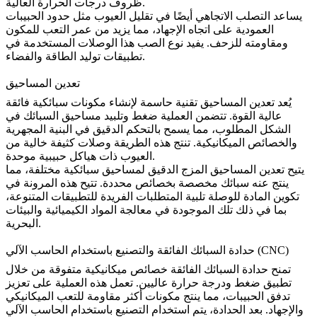
ظروف درجات الحرارة العالية.
يساعد التصلب الاتجاهي أيضًا في تقليل العيوب مثل حدود الحبيبات
العمودية على اتجاه الإجهاد، مما يزيد من عمر التعب للمكون
ومقاومته للزحف. يفيد نوع الصب هذا الوصلات المستخدمة في
تطبيقات توليد الطاقة والفضاء.
تعدين المساحيق
يُعد
تعدين المساحيق
تقنية حاسمة لإنشاء مكونات سبائكية فائقة
عالية القوة. تتضمن العملية ضغط وتلبيد مساحيق السبائك في
الشكل المطلوب، مما يسمح بالتحكم الدقيق في البنية المجهرية
والخصائص الميكانيكية. تنتج هذه الطريقة وصلات كثيفة خالية من
العيوب ذات هياكل حبيبية موحدة.
يتيح تعدين المساحيق المزج الدقيق لمساحيق سبائكية مختلفة، مما
ينتج عنه سبائك مخصصة بخصائص محددة. تتيح هذه المرونة في
تكوين المادة للوصلة تلبية المتطلبات الفريدة للتطبيقات المتنوعة،
بما في ذلك تلك الموجودة في معالجة المواد الكيميائية والبيئات
البحرية.
حدادة السبائك الفائقة والتصنيع باستخدام الحاسب الآلي (CNC)
تمنح
حدادة السبائك الفائقة
خصائص ميكانيكية متفوقة من خلال
تطبيق ضغط ودرجة حرارة عاليين. تعمل هذه العملية على تعزيز
تدفق الحبيبات، مما ينتج مكونات أكثر مقاومة للتعب الميكانيكي
والإجهاد. بعد الحدادة، يتم استخدام
التصنيع باستخدام الحاسب الآلي