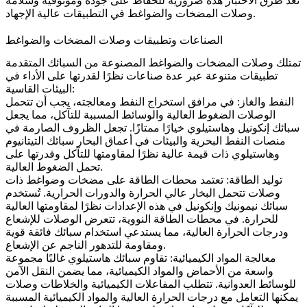
تعد طرق الاختبار هذه ضرورية للحفاظ على جودة وموثوقية وسلامة
وصلات المضخات والضواغط في التطبيقات عالية الإجهاد.
الصناعات وتطبيقات وصلات المضخات والضواغط
تمتلك وصلات المضخات والضواغط المصنوعة من السبائك المتقدمة
تطبيقات متنوعة عبر عدة صناعات نظرًا لقدرتها على الأداء في
البيئات القاسية:
النفط والغاز
:
في مرافق استخراج النفط ومعالجته، يجب أن تتحمل
الوصلات الضغوط العالية والوسائط المسببة للتآكل، مما يجعل
سبائك
إنكونيل
و
هاستيلوي
خيارًا ممتازًا. تجعل الظروف الصارمة في
منصات النفط البحرية والبيئات في أعماق البحار سبائك التيتانيوم
وهاستيلوي ذات قيمة عالية نظرًا لمقاومتها للتآكل وقدرتها على
تحمل الضغوط العالية.
توليد الطاقة
:
تعتمد محطات الطاقة على مضخات وضواغط ذات
وصلات تتحمل البخار عالي الحرارة والدورات الحرارية. تُستخدم
سبائك
نيمونيك
وإنكونيل في هذه الإعدادات نظرًا لمقاومتها العالية
للحرارة. في محطات الطاقة النووية، تتعرض الوصلات للإشعاع
ودرجات الحرارة العالية، مما يستدعي استخدام سبائك فائقة قوية
ومقاومة للتدهور الناجم عن الإشعاع.
معالجة المواد الكيميائية
:
تقاوم سبائك هاستيلوي غالبًا مجموعة
واسعة من الأحماض والمواد الكيميائية، مما يضمن النقل الآمن
للوسائط العدوانية. تتطلب المفاعلات الكيميائية والخلاطات وصلات
يمكنها التعامل مع درجات الحرارة العالية والمواد الكيميائية المسببة