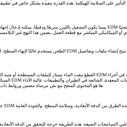
تأثير على السلامة الهيكلية. هذه القدرة مفيدة بشكل خاص في تطبيقات
بينما يكون التشغيل بالليزر سريعًا ودقيقًا، يمكنه إدخال إجهاد حراري، مما قد يؤدي إلى تشق
الطحن
يستخدم غالبًا لإنهاء السطح، لكنه قد يكون صعبًا لأجزاء الس
القطع بنفث الماء ممتاز للملفات المسطحة أو شبه المسطحة لكنه أقل كفاءة للهندسات الد
ها هو المحتوى المنقح مع نص مرساة مضمن وروابط ذات صلة لتعزيز قابلية القراءة وتوفير وصول سهل للمعلومات ذات الصلة: