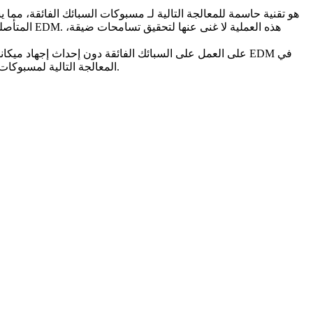
هو تقنية حاسمة للمعالجة التالية لـ
مسبوكات السبائك الفائقة
، مما ي
المتأصلة و
القدرة الفريدة لـ EDM على العمل على السبائك الفائقة دون إحداث إجه
المعالجة التالية لمسبوكات السبائك الفائقة، مركزًا على توافقها مع المواد، وفوائدها لأجزاء محددة، ومقارنتها مع الطرق الأخرى، وتقنيات الكشف، والتطبيقات الصناعية.