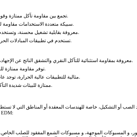
: تجمع بين مقاومة تآكل ممتازة وقوة أعلى، مناسبة لأجزاء المعالجة الكيميائية والبحرية.
: سبيكة متعددة الاستخدامات مقاومة لتآكل مياه البحر، مما يجعلها مثالية للتطبيقات البحرية.
: معروفة بقابلية تشغيل محسنة، وتستخدم غالبًا في المعدات الدقيقة لتطبيقات النفط والغاز.
: تستخدم في تطبيقات المبادلات الحرارية والمضخات بسبب مقاومتها العالية للتآكل وقوتها.
: معروفة بمقاومة استثنائية للتآكل النقري والتشقق الناتج عن الإجهاد، وتستخدم بشكل متكرر في المعالجة الكيميائية.
: توفر مقاومة ممتازة للبيئات المختزلة، مثل معالجة حمض الهيدروكلوريك.
: مثالية للتطبيقات عالية الحرارة، توجد عادة في محركات الطائرات النفاثة والتوربينات الغازية.
: ممتازة للبيئات شديدة التآكل، خاصة في المعالجة الكيميائية والبتروكيميائية.
تستفيد أجزاء السبائك الفائقة التالية بشكل كبير من المعالجة التالية بـ EDM
ور
، و
المسبوكات الموجهة
، و
مسبوكات الشمع المفقود للصلب الخاص
.