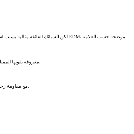
: معروفة بقوتها الممتازة في درجات الحرارة المرتفعة ومقاومة التآكل، وتستخدم عادة في محركات الطائرات النفاثة ومكونات التوربينات الغازية.
: مع مقاومة زحف ممتازة في درجات الحرارة العالية، تستخدم هذه السبيكة بشكل متكرر في ريش التوربينات ومكونات الأقسام الساخنة.