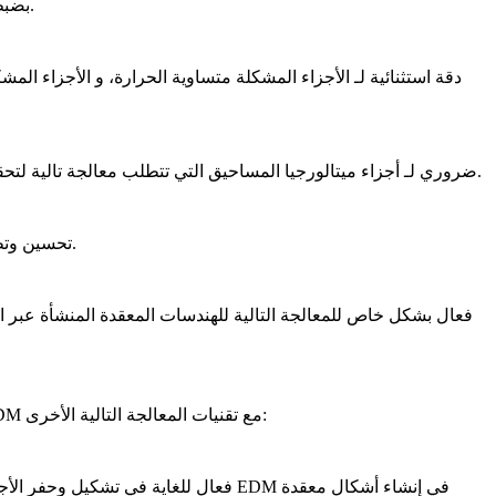
EDM بضبط هندسات هذه الأجزاء المسبوكة بدقة، والتي تستخدم غالبًا في بيئات عالية الحرارة مثل محركات الطائرات النفاثة والتوربينات الغازية.
يوفر EDM دقة استثنائية لـ
الأجزاء المشكلة متساوية الحرارة
، و
الأجزاء المشكل
التي تتطلب معالجة تالية لتحقيق نعومة سطحية أو هياكل معقدة. طبيعتها غير التلامسية تسمح بالتشغيل الدقيق دون إتلاف الهياكل الحساسة القائمة على المسحوق.
EDM ضروري لـ
أجزاء ميتالورجيا المساحيق
وحده تحقيق التسامحات أو الأشكال المطلوبة، يمكن لـ EDM تحسين وتطوير جودة الأجزاء بشكل أكبر.
EDM فعال بشكل خاص للمعالجة التالية للهندسات المعقدة المنشأة عبر
ا
فريد بين طرق المعالجة التالية بسبب قدرته على تشغيل المواد الصلبة دون تلامس. فيما يلي مقارنة لـ EDM مع تقنيات المعالجة التالية الأخرى: