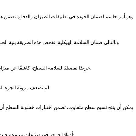
يوفر تصويرًا عالي الدقة للكشف عن عيوب السطح والتشقق المجهري المحتمل الناتج عن EDM. يوفر SEM عرضًا تفصيليًا لسلامة السطح، كاشفًا عن ميزات يمكن أن تؤثر على الأداء.
يقيم قوة المادة بعد EDM لضمان أنها تلبي مواصفات الأداء الميكانيكي المطلوبة. يتحقق هذا الاختبار من أن عملية EDM لم تضعف مرونة الجزء الميكانيكية.
تلعب أجزاء السبائك الفائقة المعالجة بـ EDM أدوارًا حرجة في صناعات متنوعة حيث تكون الدقة والمتانة في البيئات القاسية حيوية. فيما يلي بعض الصناعات والتطبيقات الرئيسية: