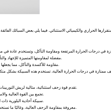
: مفضلة لمقاومتها المتميزة للإجهاد والتأكسد، خاصة في التطبيقات التي تتطلب مرونة وقوة.
: مقاومة للأكسدة والتآكل، مما يجعلها مناسبة لتطبيقات الطيران والنووية عالية الحرارة.
: تقدم قوة زحف استثنائية، مثالية لريش التوربينات والتطبيقات عالية الإجهاد الأخرى في مجال الطيران.
: تجمع بين القوة العالية والاستقرار، وتستخدم عادة في مكونات الأقسام الساخنة.
: سبيكة أحادية البلورية ذات استقرار حراري ملحوظ، مثالية للأجزاء الدوارة الحرجة.
: معروفة بمقاومة الزحف العالية، وغالبًا ما تستخدم في مكونات التوربينات والتوربينات الغازية الصناعية.