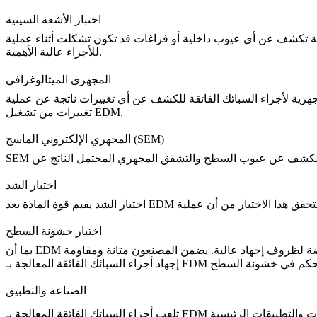
اختبار الأشعة السينية
ة
تكشف عن أي عيوب داخلية أو فراغات قد تكون تشكلت أثناء عملية EDM، وهو أمر حاسم لضمان الجودة في تطبيقات الطيران والدفاع. تضمن هذه التقنية غير المدمرة السلامة الهيكلية
للأجزاء عالية الأهمية.
المجهري الميتالوغرافي
ئك الفائقة للكشف عن أي تغييرات ناتجة عن عملية EDM، وبالتالي ضمان السلامة الهيكلية. تفحص هذه الطريقة بنية الحبيبات وتوزيع الطور لأي
تغييرات من تشغيل EDM.
المجهري الإلكتروني الماسح (SEM)
SEM
اختبار الشد
اختبار الشد
اختبار خشونة السطح
بما أن EDM يمكن أن ينتج نسيج سطح متفاوت، تضمن اختبارات خشونة السطح أن الأجزاء تلبي متطلبات النعومة المحددة، وهو أمر حاسم للأجزاء المعرضة لظروف إجهاد عالية. يضمن المصنعون متانة ومقاومة
الصناعة والتطبيق