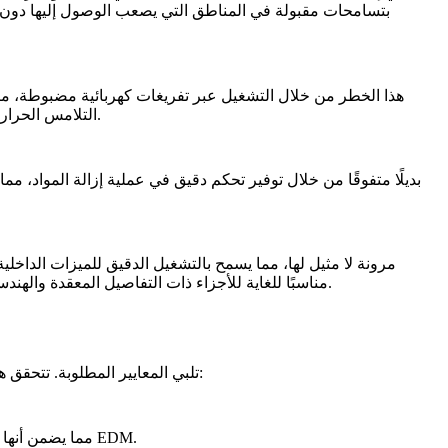
بتسامحات مقبولة في المناطق التي يصعب الوصول إليها دون ال
التلامس الحراري أو الميكانيكي المباشر مع قطعة العمل. يضمن هذا النهج غير التلامسي دقة عالية لمكونات السبائك الفائقة دون المساس بالسلامة الهيكلية.
السبائك الفائقة التي لا يستطيع القطع بنفث الماء تحقيقها. تجعل هذه القدرة EDM مناسبًا للغاية للأجزاء ذات التفاصيل المعقدة والهندسات المعقدة، الشائعة في الطيران والتطبيقات عالية الأداء.
عدة تقنيات فحص ضرورية لضمان أن أجزاء السبائك الفائقة المعالجة بـ EDM تلبي المعايير المطلوبة. تتحقق هذه الطرق من الدقة الأبعادية، وسلامة السطح، والجودة العامة:
تقيس الأبعاد الدقيقة للأجزاء المشغولة بـ EDM، مما يضمن أنها تلبي التسامحات الضيقة. هذه الطريقة حرجة للتحقق من الدقة الأبعادية للمكونات بعد EDM.