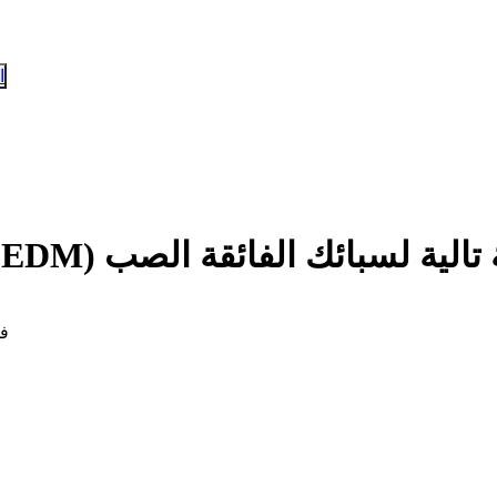
ا
بالتفريغ الكهربائي (EDM) كعملية تالية لسبائك الفائقة الصب
الت