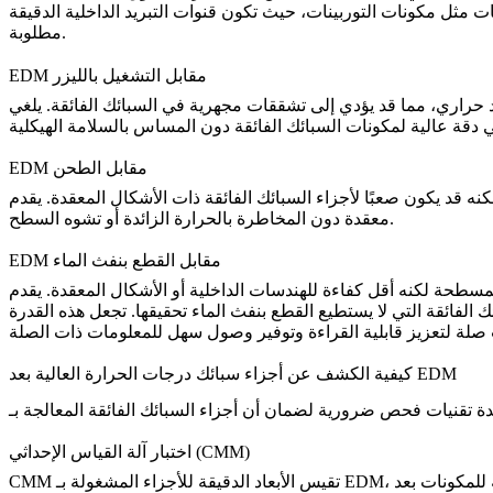
 مثل مكونات التوربينات، حيث تكون قنوات التبريد الداخلية الدقيقة
مطلوبة.
EDM مقابل التشغيل بالليزر
قات مجهرية في السبائك الفائقة. يلغي EDM هذا الخطر من خلال التشغيل عبر تفريغات كهربائية مضبوطة، متجنبًا
EDM مقابل الطحن
بائك الفائقة ذات الأشكال المعقدة. يقدم EDM بديلًا متفوقًا من خلال توفير تحكم دقيق في عملية إزالة المواد، مما يتيح إنشاء ملفات وتفاصيل
معقدة دون المخاطرة بالحرارة الزائدة أو تشوه السطح.
EDM مقابل القطع بنفث الماء
اخلية أو الأشكال المعقدة. يقدم EDM مرونة لا مثيل لها، مما يسمح بالتشغيل الدقيق للميزات الداخلية في أجزاء
كيفية الكشف عن أجزاء سبائك درجات الحرارة العالية بعد EDM
اختبار آلة القياس الإحداثي (CMM)
CMM