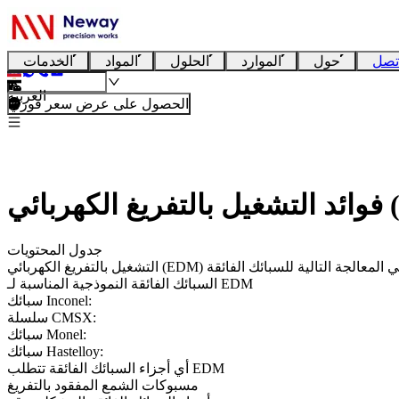
تصل
حول
الموارد
الحلول
المواد
الخدمات
العربية
الحصول على عرض سعر فوري
جدول المحتويات
شغيل بالتفريغ الكهربائي (EDM) في المعالجة التالية للسبائك الفائقة
السبائك الفائقة النموذجية المناسبة لـ EDM
سبائك Inconel:
سلسلة CMSX:
سبائك Monel:
سبائك Hastelloy:
أي أجزاء السبائك الفائقة تتطلب EDM
مسبوكات الشمع المفقود بالتفريغ