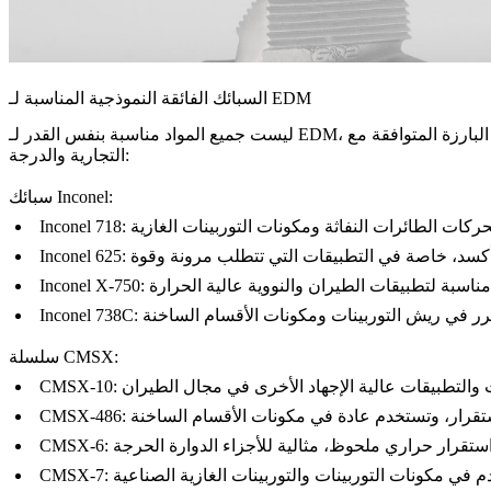
السبائك الفائقة النموذجية المناسبة لـ EDM
ليست جميع المواد مناسبة بنفس القدر لـ EDM، لكن السبائك الفائقة مثالية بسبب استقرارها الحراري والكيميائي الاستثنائي. فيما يلي بعض السبائك الفائقة البارزة المتوافقة مع EDM، موضحة حسب العلامة
التجارية والدرجة:
سبائك Inconel:
Inconel 718
Inconel 625
Inconel X-750
Inconel 738C
سلسلة CMSX:
CMSX-10
CMSX-486
CMSX-6
CMSX-7