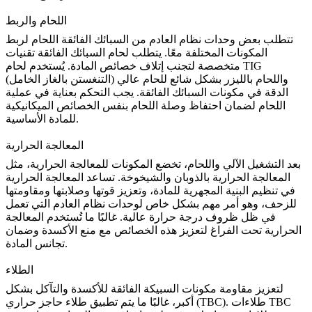
اللحام والربط
تتطلب بعض وحدات نظام العادم من السبائك الفائقة اللحام لربط
المكونات المختلفة معًا. يتطلب لحام السبائك الفائقة تقنيات
متخصصة لتجنب إتلاف خصائص المادة. يُستخدم لحام TIG
(التنغستن بالغاز الخامل) واللحام بالليزر بشكل شائع للحام عالي
الدقة في مكونات السبائك الفائقة. يجب التحكم بعناية في عملية
اللحام لضمان احتفاظ وصلة اللحام بنفس الخصائص الميكانيكية
للمادة الأساسية.
المعالجة الحرارية
بعد التشغيل الآلي واللحام، تخضع المكونات للمعالجة الحرارية، مثل
المعالجة الحرارية بالذوبان والشيخوخة. تساعد المعالجة الحرارية
في تنظيم البنية المجهرية للمادة، وتعزيز قوتها وصلابتها ومقاومتها
للزحف، وهو أمر مهم بشكل خاص لوحدات نظام العادم التي تعمل
في ظل ظروف درجة حرارة عالية. غالبًا ما تُستخدم
المعالجة
الحرارية تحت الفراغ
لتعزيز هذه الخصائص مع منع الأكسدة وضمان
تجانس المادة.
الطلاء
لتعزيز مقاومة مكونات السبيكة الفائقة للأكسدة والتآكل بشكل
. طلاءات TBC
طلاء حاجز حراري (TBC)
أكبر، غالبًا ما يتم تطبيق