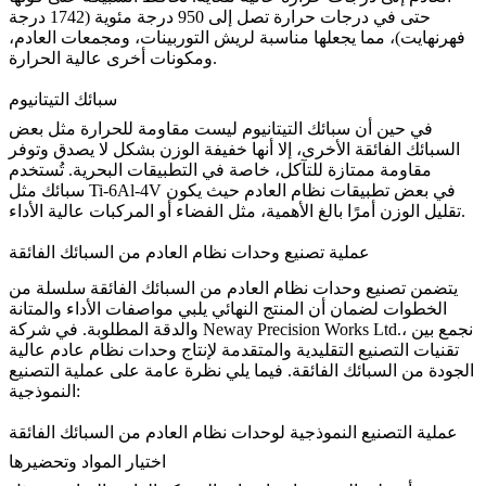
حتى في درجات حرارة تصل إلى 950 درجة مئوية (1742 درجة
فهرنهايت)، مما يجعلها مناسبة لريش التوربينات، ومجمعات العادم،
ومكونات أخرى عالية الحرارة.
سبائك التيتانيوم
في حين أن سبائك التيتانيوم ليست مقاومة للحرارة مثل بعض
السبائك الفائقة الأخرى، إلا أنها خفيفة الوزن بشكل لا يصدق وتوفر
مقاومة ممتازة للتآكل، خاصة في التطبيقات البحرية. تُستخدم
في بعض تطبيقات نظام العادم حيث يكون
Ti-6Al-4V
سبائك مثل
تقليل الوزن أمرًا بالغ الأهمية، مثل الفضاء أو المركبات عالية الأداء.
عملية تصنيع وحدات نظام العادم من السبائك الفائقة
يتضمن تصنيع وحدات نظام العادم من السبائك الفائقة سلسلة من
الخطوات لضمان أن المنتج النهائي يلبي مواصفات الأداء والمتانة
والدقة المطلوبة. في شركة Neway Precision Works Ltd.، نجمع بين
تقنيات التصنيع التقليدية والمتقدمة لإنتاج وحدات نظام عادم عالية
الجودة من السبائك الفائقة. فيما يلي نظرة عامة على عملية التصنيع
النموذجية:
عملية التصنيع النموذجية لوحدات نظام العادم من السبائك الفائقة
اختيار المواد وتحضيرها