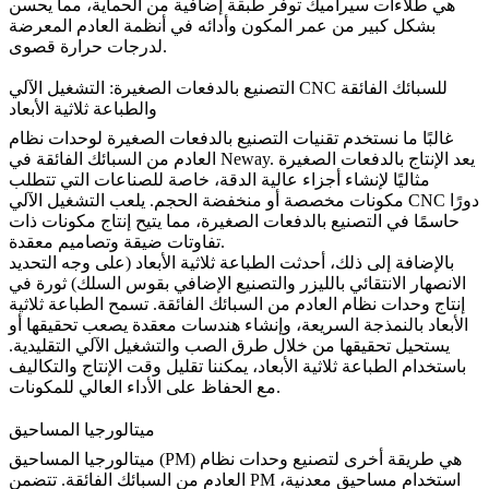
هي طلاءات سيراميك توفر طبقة إضافية من الحماية، مما يحسن
بشكل كبير من عمر المكون وأدائه في أنظمة العادم المعرضة
لدرجات حرارة قصوى.
التصنيع بالدفعات الصغيرة: التشغيل الآلي CNC للسبائك الفائقة
والطباعة ثلاثية الأبعاد
غالبًا ما نستخدم تقنيات التصنيع بالدفعات الصغيرة لوحدات نظام
العادم من السبائك الفائقة في Neway. يعد الإنتاج بالدفعات الصغيرة
مثاليًا لإنشاء أجزاء عالية الدقة، خاصة للصناعات التي تتطلب
دورًا
التشغيل الآلي CNC
مكونات مخصصة أو منخفضة الحجم. يلعب
حاسمًا في التصنيع بالدفعات الصغيرة، مما يتيح إنتاج مكونات ذات
تفاوتات ضيقة وتصاميم معقدة.
بالإضافة إلى ذلك، أحدثت
الطباعة ثلاثية الأبعاد
(على وجه التحديد
الانصهار الانتقائي بالليزر والتصنيع الإضافي بقوس السلك) ثورة في
إنتاج وحدات نظام العادم من السبائك الفائقة. تسمح الطباعة ثلاثية
الأبعاد بالنمذجة السريعة، وإنشاء هندسات معقدة يصعب تحقيقها أو
يستحيل تحقيقها من خلال طرق الصب والتشغيل الآلي التقليدية.
باستخدام الطباعة ثلاثية الأبعاد، يمكننا تقليل وقت الإنتاج والتكاليف
مع الحفاظ على الأداء العالي للمكونات.
ميتالورجيا المساحيق
ميتالورجيا المساحيق (PM) هي طريقة أخرى لتصنيع وحدات نظام
العادم من السبائك الفائقة. تتضمن PM استخدام مساحيق معدنية،