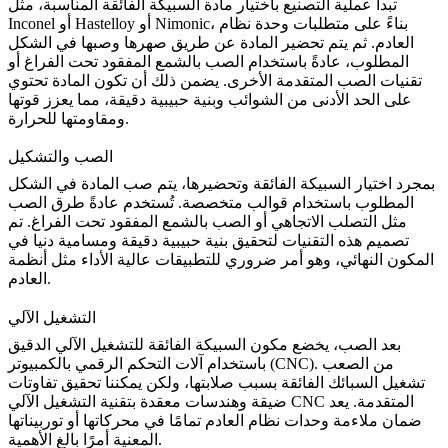
تبدأ عملية التصنيع باختيار مادة السبيكة الفائقة المناسبة، مثل
Inconel أو Hastelloy أو Nimonic، بناءً على متطلبات وحدة نظام
العادم. ثم يتم تحضير المادة عن طريق صهرها وصبها في الشكل
المطلوب، عادةً باستخدام
الصب بالشمع المفقود تحت الفراغ
أو
تقنيات الصب المتقدمة الأخرى. يضمن ذلك أن تكون المادة تحتوي
على الحد الأدنى من الشوائب وبنية حبيبية دقيقة، مما يعزز قوتها
ومقاومتها للحرارة.
الصب والتشكيل
بمجرد اختيار السبيكة الفائقة وتحضيرها، يتم صب المادة في الشكل
المطلوب باستخدام قوالب متخصصة. تُستخدم عادةً طرق الصب
مثل التصلب الاتجاهي أو
الصب بالشمع المفقود تحت الفراغ
. تم
تصميم هذه التقنيات لتحقيق بنية حبيبية دقيقة ومسامية دنيا في
المكون النهائي، وهو أمر ضروري للتطبيقات عالية الأداء مثل أنظمة
العادم.
التشغيل الآلي
بعد الصب، يخضع مكون السبيكة الفائقة للتشغيل الآلي الدقيق
باستخدام آلات التحكم الرقمي بالكمبيوتر (CNC). من الصعب
تشغيل السبائك الفائقة بسبب صلابتها، ولكن يمكننا تحقيق تفاوتات
ضيقة وهندسات معقدة بتقنية التشغيل الآلي CNC المتقدمة. يعد
ضمان ملاءمة وحدات نظام العادم تمامًا في محركاتها أو توربيناتها
المعنية أمرًا بالغ الأهمية.