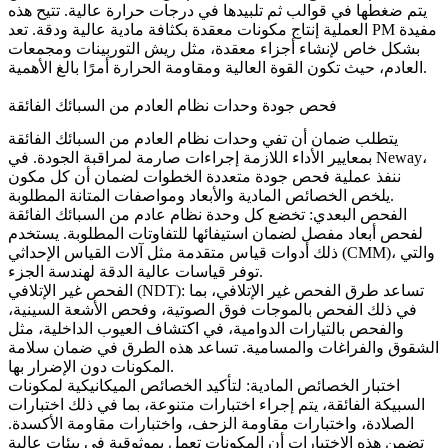
يتم ضغطها في قوالب ثم تلبيدها في درجات حرارة عالية. تتيح هذه
العملية إنتاج مكونات معقدة بكثافة مادية عالية ودقة. تعد PM مفيدة
بشكل خاص لإنشاء أجزاء معقدة، مثل ريش التوربينات ومجمعات
العادم، حيث تكون القوة العالية ومقاومة الحرارة أمرًا بالغ الأهمية.
فحص جودة وحدات نظام العادم من السبائك الفائقة
يتطلب ضمان أن تفي وحدات نظام العادم من السبائك الفائقة
بمعايير الأداء اللازمة إجراءات صارمة لمراقبة الجودة. في Neway،
ننفذ عملية فحص جودة متعددة الخطوات لضمان أن كل مكون
يلخص الخصائص المادية والأبعاد ومواصفات المتانة المطلوبة.
الفحص البعدي
: تخضع كل وحدة نظام عادم من السبائك الفائقة
لفحص أبعاد مفصل لضمان استيفائها للتفاوتات المطلوبة. يستخدم
، والتي
آلات القياس الإحداثي (CMM)
ذلك أدوات قياس متقدمة مثل
توفر قياسات عالية الدقة لهندسة الجزء.
: تساعد طرق الفحص غير الإتلافي، بما
الفحص غير الإتلافي (NDT)
في ذلك
الفحص بالموجات فوق الصوتية
، و
فحص الأشعة السينية
،
والفحص بالتيارات الدوامية، في اكتشاف العيوب الداخلية، مثل
الشقوق والفراغات والمسامية. تساعد هذه الطرق في ضمان سلامة
المكونات دون الإضرار بها.
اختبار الخصائص المادية
: لتأكيد الخصائص الميكانيكية لمكونات
السبيكة الفائقة، يتم إجراء اختبارات متنوعة، بما في ذلك
اختبارات
الصلادة
، واختبارات مقاومة الزحف، واختبارات مقاومة الأكسدة.
تضمن هذه الاختبارات أن المكونات تعمل بموثوقية في بيئات عالية