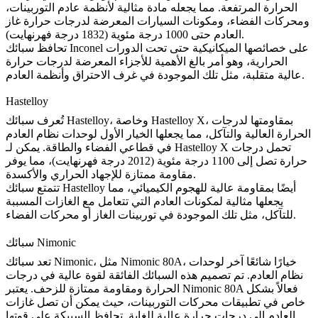
الحرارة المرتفعة. مما يجعله مادة مثالية لأنظمة عادم التوربينات،
ومحركات الفضاء، ومكونات السيارات المعرضة لدرجات حرارة غاز
العادم حتى 1000 درجة مئوية (1832 درجة فهرنهايت).
على خصائصها الميكانيكية حتى تحت الدورات
سبائك Inconel
تحافظ
الحرارية، وهو أمر بالغ الأهمية للأجزاء المعرضة لدرجات حرارة
عالية متقلبة، مثل تلك الموجودة في غرف الاحتراق وأنظمة العادم.
Hastelloy
، وخاصة Hastelloy X، بمقاومتها لدرجات
سبائك Hastelloy
تُعرف
الحرارة العالية والتآكل، مما يجعلها الخيار الأول لوحدات نظام العادم
في قطاعي الفضاء والطاقة. يمكن لـ Hastelloy X تحمل درجات
حرارة تصل إلى 1100 درجة مئوية (2012 درجة فهرنهايت)، مما يوفر
مقاومة ممتازة للإجهاد الحراري والأكسدة.
أيضًا بمقاومة عالية للهجوم الكيميائي، مما
سبائك Hastelloy
تتمتع
يجعلها مثالية لمكونات العادم التي تتعامل مع الغازات المسببة
للتآكل، مثل تلك الموجودة في توربينات الغاز أو محركات الفضاء.
سبائك Nimonic
، خيارًا شائعًا آخر لوحدات
Nimonic 80A
، مثل
سبائك Nimonic
تعد
نظام العادم. تم تصميم هذه السبائك الفائقة لقوة عالية في درجات
فعالاً بشكل
Nimonic 80A
الحرارة ومقاومة ممتازة للزحف. يعتبر
خاص في تطبيقات محركات التوربينات، حيث يمكن أن تصل غازات
العادم إلى درجات حرارة عالية للغاية. تحافظ السبيكة على قوتها