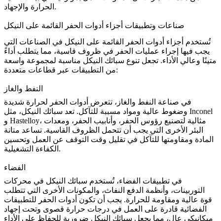
الحرارة والإجهاد.
صناعات وتطبيقات أجزاء أدوات الحفر القائمة على النيكل
تُستخدم أجزاء أدوات الحفر القائمة على النيكل في الصناعات التي
يجب فيها إجراء عمليات الحفر في ظروف قاسية، مما يتطلب أداءً
متينًا وعالي الأداء. تجعل تنوع سبائك النيكل مناسبة لمجموعة واسعة
من التطبيقات عبر قطاعات متعددة:
النفط والغاز
في صناعة
النفط والغاز
، تتعرض أدوات الحفر لحرارة شديدة
وضغوط عالية ومواد مسببة للتآكل. تعد سبائك النيكل، مثل Inconel
و Hastelloy، مثالية لتصنيع رؤوس الحفر، وأنابيب الحفر، ومعدات
البئر الأخرى التي يجب أن تتحمل الظروف القاسية. تساعد متانة
المادة ومقاومتها للتآكل في تقليل وقت التوقف عن العمل وتحسين
الكفاءة التشغيلية.
الفضاء
في تطبيقات
الفضاء
، تُستخدم سبائك النيكل في محركات
التوربينات، وأنظمة الدفع النفاث، والمكونات الأخرى التي تتطلب
قوة عالية ومقاومة للحرارة. يجب أن تكون أدوات الحفر للتطبيقات
الفضائية قادرة على العمل في درجات حرارة قصوى وتحت إجهاد
ميكانيكي عالٍ، مما يجعل سبائك النيكل ضرورية للحفاظ على الأداء