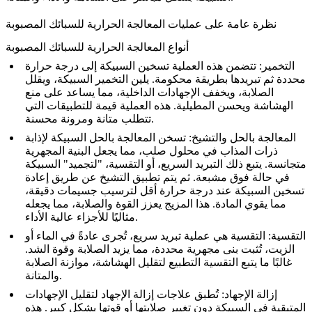
نظرة عامة على عمليات المعالجة الحرارية للسبائك المصبوبة
أنواع المعالجة الحرارية للسبائك المصبوبة
التخمير
: تتضمن هذه العملية تسخين السبيكة إلى درجة حرارة
محددة ثم تبريدها بطريقة محكومة. يلين التخمير السبيكة، ويقلل
الصلابة، ويخفف الإجهادات الداخلية، مما يساعد على منع
الهشاشة ويحسن المطيلية. هذه العملية قيمة للتطبيقات التي
تتطلب متانة ومرونة محسنة.
المعالجة بالحل والتشيخ
: تسخن المعالجة بالحل السبيكة لإذابة
ذرات المذاب في محلول صلب، مما يجعل البنية المجهرية
متجانسة. يتبع ذلك التبريد السريع، أو
التقسية
، "لتجميد" السبيكة
في حالة فوق مشبعة. ثم يتم تطبيق التشيخ عن طريق إعادة
تسخين السبيكة عند درجة حرارة أقل لترسيب جسيمات دقيقة،
مما يقوي المادة. هذا المزيج يعزز القوة والصلابة، مما يجعله
مثاليًا للأجزاء عالية الأداء.
التقسية
: التقسية هي عملية تبريد سريع، تُجرى عادةً في الماء أو
الزيت، تُثبت بنى مجهرية محددة، مما يزيد الصلابة وقوة الشد.
غالبًا ما يتبع التقسية
التطبيع
لتقليل الهشاشة، موازنة الصلابة
والمتانة.
إزالة الإجهاد
: تُطبق علاجات إزالة الإجهاد لتقليل الإجهادات
المتبقية في السبيكة دون تغيير صلابتها أو قوتها بشكل كبير. هذه