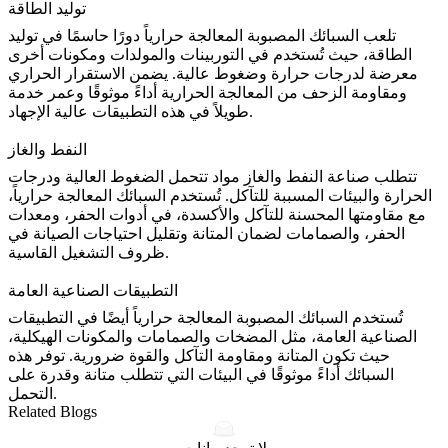
توليد الطاقة
تلعب
السبائك المصبوبة المعالجة حرارياً
دورًا حاسمًا في
توليد
الطاقة
، حيث تُستخدم في التوربينات والمولدات ومكونات أخرى
معرضة لدرجات حرارة وضغوط عالية. يضمن الاستقرار الحراري
ومقاومة الزحف من المعالجة الحرارية أداءً موثوقًا وعمر خدمة
طويلاً في هذه التطبيقات عالية الإجهاد.
النفط والغاز
تتطلب
صناعة النفط والغاز
مواد تتحمل الضغوط العالية ودرجات
الحرارة والبيئات المسببة للتآكل. تُستخدم السبائك المعالجة حرارياً،
مع مقاومتها المحسنة للتآكل والأكسدة، في
أدوات الحفر
، ومعدات
الحفر، والصمامات لضمان المتانة وتقليل احتياجات الصيانة في
ظروف التشغيل القاسية.
التطبيقات الصناعية العامة
تُستخدم السبائك المصبوبة المعالجة حرارياً أيضًا في
التطبيقات
الصناعية العامة
، مثل المضخات والصمامات والمكونات الهيكلية،
حيث تكون المتانة ومقاومة التآكل والقوة ضرورية. توفر هذه
السبائك أداءً موثوقًا في البيئات التي تتطلب متانة وقدرة على
التحمل.
Related Blogs