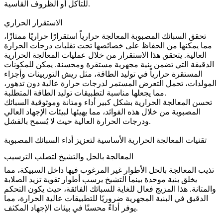
للتآكل أو الظروف القاسية.
الاستقرار الحراري
تحقق السبائك المصبوبة المعالجة حرارياً استقرارًا حراريًا ممتازًا،
مما يمكنها من الحفاظ على خصائصها تحت تقلبات درجات الحرارة
العالية. يتحقق هذا الاستقرار من خلال عمليات المعالجة الحرارية
الدقيقة التي تضمن بنية مجهرية مستقرة ومحسنة. يمكن
للمكونات
المستقرة حرارياً
في توليد الطاقة، مثل ريش التوربينات وأجزاء
المولدات، تحمل التعرض المستمر لدرجات حرارة عالية دون تدهور،
مما يجعلها مناسبة لتطبيقات توليد الطاقة المتطلبة.
تحسن المعالجة الحرارية بشكل كبير أداء ومتانة وموثوقية السبائك
المصبوبة من خلال هذه الفوائد، مما يهيئها لبيئات الإجهاد العالي
ودرجات الحرارة العالية حيث لا يُسمح بالفشل.
تقنيات المعالجة الحرارية الأساسية لتعزيز أداء السبائك المصبوبة
المعالجة بالحل والتشيخ لتصلب الترسيب
تذيب المعالجة بالحل الأطوار غير المرغوب فيها داخل السبيكة، مما
يخلق بنية موحدة بينما
التشيخ
يرسب أطوار تقوية تزيد الصلابة
والمتانة. هذا المزيج فعال للغاية للسبائك الفائقة، حيث يكون التحكم
الدقيق في البنية المجهرية ضروريًا للتطبيقات عالية الحرارة، مما
يوفر أداءً محسنًا في بيئات الإجهاد المكثف.