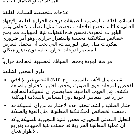
الميكانيكية أو الأحمال الثقيلة.
علاجات متخصصة للسبائك الفائقة
السبائك الفائقة، المصممة لتطبيقات درجات الحرارة العالية والإجهاد
العالي، غالبًا ما تخضع لعلاجات متخصصة مثل
التصلب الاتجاهي ونمو
البلورات المفردة
. تحسن هذه التقنيات بنية الحبيبات، مما يمنح
خصائص ميكانيكية محسنة واستقرار حراري، وهو أمر ضروري
لمكونات مثل ريش التوربينات، التي يجب أن تتحمل التعرض
المستمر لدرجات حرارة عالية دون تدهور هيكلي.
مراقبة الجودة وفحص السبائك المصبوبة المعالجة حرارياً
طرق الفحص الشائعة
: تقنيات مثل
الأشعة السينية
، و
الفحص غير الإتلافي (NDT)
الفحص بالموجات فوق الصوتية
، وفحص اختبار الاختراق بالصبغة
تكشف عن العيوب الداخلية، مما يضمن أن السبيكة المعالجة
حرارياً تفي بمعايير الجودة دون المساس بالسلامة الهيكلية.
اختبار الصلابة والشد
: تتحقق هذه الاختبارات من أن السبيكة قد
حققت الخصائص الميكانيكية المطلوبة، مثل القوة والصلابة.
التحليل المعدني المجهري
: فحص البنية المجهرية للسبيكة يؤكد
أن عملية المعالجة الحرارية قد حسنت بنية الحبيبات وتوزيع
الأطوار بنجاح.