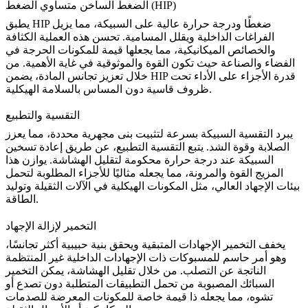
الضغط الساخن متساوي الضغط (HIP)
ضغطًا ودرجة حرارة عالية على السبيكة، مما يزيل
HIP
يطبق
الفراغات الداخلية ويقلل المسامية. تحسن هذه العملية الكثافة
والخصائص الميكانيكية، مما يجعلها قيمة للمكونات الحرجة في
الفضاء والصناعة حيث تكون القوة والموثوقية في غاية الأهمية. من
خلال تعزيز تجانس المادة، يضمن HIP قدرة الأجزاء على الأداء تحت
ظروف قاسية دون المساس بالسلامة الهيكلية.
التقسية والتطبيع
يبرد التقسية السبيكة بسرعة لتثبيت بنى مجهرية محددة، مما يعزز
الصلابة وقوة الشد. يتبع التقسية
التطبيع
، عن طريق إعادة تسخين
السبيكة عند درجة حرارة محكومة لتقليل الهشاشة. يوازن هذا
المزيج القوة والمرونة، مما يجعله مثاليًا للأجزاء المطلوبة لتحمل
بيئات الإجهاد العالي، مثل المكونات الهيكلية في الآلات الثقيلة وتوليد
الطاقة.
التخمير لإزالة الإجهاد
يخفف التخمير الإجهادات المتبقية ويحقق بنية حبيبية أكثر تجانسًا،
وهو أمر حاسم للمسبوكات ذات الإجهادات الداخلية غير المنتظمة
الناتجة عن التصلب.
من خلال تقليل الهشاشة
، يمكن التخمير
السبائك المصبوبة من تحمل التطبيقات المتطلبة دون تصدع أو
تشوه، مما يجعله ذا قيمة خاصة للمكونات المعرضة للصدمات