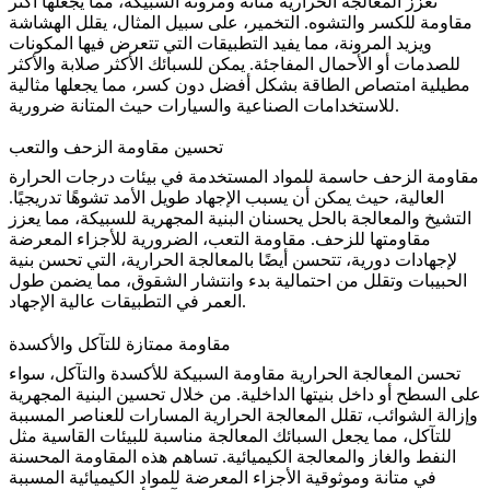
تعزز المعالجة الحرارية متانة ومرونة السبيكة، مما يجعلها أكثر
مقاومة للكسر والتشوه.
التخمير
، على سبيل المثال، يقلل الهشاشة
ويزيد المرونة، مما يفيد التطبيقات التي تتعرض فيها المكونات
للصدمات أو الأحمال المفاجئة. يمكن للسبائك الأكثر صلابة والأكثر
مطيلية امتصاص الطاقة بشكل أفضل دون كسر، مما يجعلها مثالية
للاستخدامات الصناعية والسيارات حيث المتانة ضرورية.
تحسين مقاومة الزحف والتعب
مقاومة الزحف حاسمة للمواد المستخدمة في بيئات درجات الحرارة
العالية، حيث يمكن أن يسبب الإجهاد طويل الأمد تشوهًا تدريجيًا.
التشيخ والمعالجة بالحل
يحسنان البنية المجهرية للسبيكة، مما يعزز
مقاومتها للزحف. مقاومة التعب، الضرورية للأجزاء المعرضة
لإجهادات دورية، تتحسن أيضًا بالمعالجة الحرارية، التي تحسن بنية
الحبيبات وتقلل من احتمالية بدء وانتشار الشقوق، مما يضمن طول
العمر في التطبيقات عالية الإجهاد.
مقاومة ممتازة للتآكل والأكسدة
تحسن المعالجة الحرارية مقاومة السبيكة للأكسدة والتآكل، سواء
على السطح أو داخل بنيتها الداخلية. من خلال تحسين البنية المجهرية
وإزالة الشوائب، تقلل المعالجة الحرارية المسارات للعناصر المسببة
للتآكل، مما يجعل السبائك المعالجة مناسبة
للبيئات القاسية
مثل
النفط والغاز والمعالجة الكيميائية. تساهم هذه المقاومة المحسنة
في متانة وموثوقية الأجزاء المعرضة للمواد الكيميائية المسببة