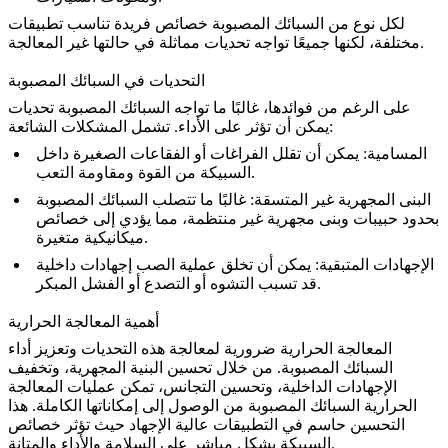
لكل نوع من السبائك المصبوبة خصائص فريدة تناسب تطبيقات
مختلفة، لكنها جميعًا تواجه تحديات مماثلة في حالتها غير المعالجة.
التحديات في السبائك المصبوبة
على الرغم من فوائدها، غالبًا ما تواجه السبائك المصبوبة تحديات
يمكن أن تؤثر على الأداء. تشمل المشكلات الشائعة:
المسامية
: يمكن أن تقلل الفراغات أو الفقاعات الصغيرة داخل
السبيكة من القوة ومقاومة التعب.
البنى المجهرية غير المتسقة
: غالبًا ما تتصلب السبائك المصبوبة
بحدود حبيبات وبنى مجهرية غير منتظمة، مما يؤدي إلى خصائص
ميكانيكية متغيرة.
الإجهادات المتبقية
: يمكن أن تخلق عملية الصب إجهادات داخلية
قد تسبب التشوه أو التصدع أو الفشل المبكر.
أهمية المعالجة الحرارية
المعالجة الحرارية ضرورية لمعالجة هذه التحديات وتعزيز أداء
السبائك المصبوبة. من خلال تحسين البنية المجهرية، وتخفيف
الإجهادات الداخلية، وتحسين التجانس، تمكن عمليات المعالجة
الحرارية السبائك المصبوبة من الوصول إلى إمكاناتها الكاملة. هذا
التحسين حاسم في التطبيقات عالية الإجهاد حيث تؤثر خصائص
السبيكة بشكل مباشر على السلامة والأداء والمتانة.