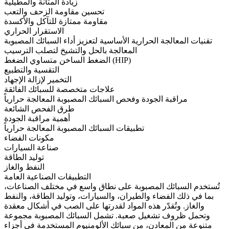
زيادة المتانة والمطيلية
تحسين مقاومة الزحف والتعب
مقاومة ممتازة للتآكل والأكسدة
الاستقرار الحراري
تقنيات المعالجة الحرارية الأساسية لتعزيز أداء السبائك المصبوبة
المعالجة بالحل والتشيخ لتصلب الترسيب
الضغط الساخن متساوي الضغط (HIP)
التقسية والتطبيع
التخمير لإزالة الإجهاد
علاجات متخصصة للسبائك الفائقة
مراقبة الجودة وفحص السبائك المصبوبة المعالجة حرارياً
طرق الفحص الشائعة
أهمية مراقبة الجودة
تطبيقات السبائك المصبوبة المعالجة حرارياً
مكونات الفضاء
صناعة السيارات
توليد الطاقة
النفط والغاز
التطبيقات الصناعية العامة
تُستخدم
السبائك المصبوبة
على نطاق واسع في مختلف الصناعات،
بما في ذلك
الفضاء والطيران
، والسيارات، وتوليد الطاقة، والنفط
والغاز. وتُقدّر هذه المواد لقدرتها على الصب في أشكال معقدة
وتحمل ظروف تشغيل صعبة. تشمل السبائك المصبوبة مجموعة
متنوعة من المعادن، من سبائك الألومنيوم المستخدمة في أجزاء