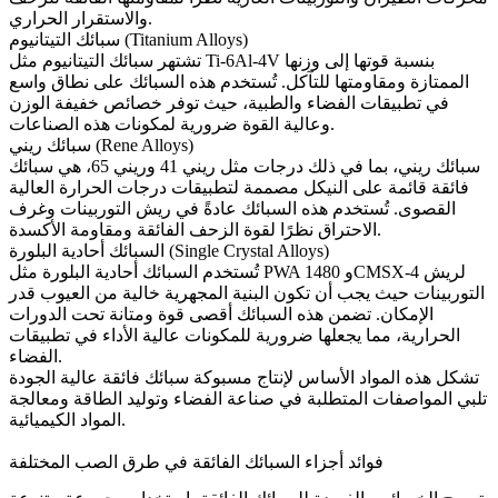
والاستقرار الحراري.
سبائك التيتانيوم (Titanium Alloys)
بنسبة قوتها إلى وزنها
Ti-6Al-4V
مثل
تشتهر
سبائك التيتانيوم
الممتازة ومقاومتها للتآكل. تُستخدم هذه السبائك على نطاق واسع
في تطبيقات الفضاء والطبية، حيث توفر خصائص خفيفة الوزن
وعالية القوة ضرورية لمكونات هذه الصناعات.
سبائك ريني (Rene Alloys)
سبائك ريني
، بما في ذلك درجات مثل
ريني 41
و
ريني 65
، هي سبائك
فائقة قائمة على النيكل مصممة لتطبيقات درجات الحرارة العالية
القصوى. تُستخدم هذه السبائك عادةً في ريش التوربينات وغرف
الاحتراق نظرًا لقوة الزحف الفائقة ومقاومة الأكسدة.
السبائك أحادية البلورة (Single Crystal Alloys)
لريش
CMSX-4
و
PWA 1480
مثل
تُستخدم
السبائك أحادية البلورة
التوربينات حيث يجب أن تكون البنية المجهرية خالية من العيوب قدر
الإمكان. تضمن هذه السبائك أقصى قوة ومتانة تحت الدورات
الحرارية، مما يجعلها ضرورية للمكونات عالية الأداء في تطبيقات
الفضاء.
تشكل هذه المواد الأساس لإنتاج مسبوكة سبائك فائقة عالية الجودة
تلبي المواصفات المتطلبة في صناعة الفضاء وتوليد الطاقة ومعالجة
المواد الكيميائية.
فوائد أجزاء السبائك الفائقة في طرق الصب المختلفة