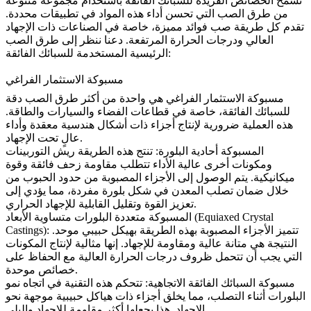
تسمح الخصائص الفريدة للسبائك الفائقة باستخدام مجموعة متنوعة
من طرق الصب التي تحسن أداء هذه المواد في تطبيقات محددة.
تقدم كل طريقة صب فوائد مميزة، خاصة في الصناعات ذات الإجهاد
العالي ودرجات الحرارة المرتفعة. دعنا ننظر إلى طرق الصب
الرئيسية المستخدمة للسبائك الفائقة:
مسبوكة الاستثمار الفراغي
مسبوكة الاستثمار الفراغي
هي واحدة من أكثر طرق الصب دقة
للسبائك الفائقة، خاصة في قطاعات الفضاء والسيارات والطاقة.
هذه العملية ضرورية لإنتاج أجزاء ذات أشكال هندسية معقدة وأداء
عالٍ تحت الإجهاد.
المسبوكة أحادية البلورة
:
تنتج هذه الطريقة ريش التوربينات
ومكونات أخرى عالية الأداء تتطلب مقاومة زحف فائقة وقوة
ميكانيكية. يتم الوصول إلى الأجزاء المصبوبة من حدود الحبوب من
خلال ضمان تصلب المعدن في شكل بلورة مفردة، مما يؤدي إلى
تعزيز القوة وتقليل القابلية للإجهاد الحراري.
المسبوكة متعددة البلورات متساوية الأبعاد (Equiaxed Crystal
تتميز الأجزاء المصبوبة بهذه الطريقة بهيكل حبيبي موحد.
:
Castings)
النتيجة هي متانة عالية ومقاومة للإجهاد. إنها مثالية لإنتاج المكونات
التي يجب أن تتحمل ظروف درجات الحرارة العالية مع الحفاظ على
خصائص موحدة.
مسبوكة السبائك الفائقة الاتجاهية
:
تتحكم هذه التقنية في اتجاه نمو
البلورات أثناء التصلب، مما يخلق أجزاء ذات هياكل حبيبية موجهة نحو
الإجهاد. هذا يجعلها أكثر مقاومة للإجهاد والبلى.