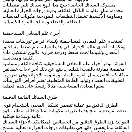
مسبوكة السبائك الخاصة
:
ينتج هذا النهج سبائك تلبي متطلبات
محددة، مثل مقاومة التآكل الفائقة، وقوة درجات الحرارة العالية،
ومقاومة الأكسدة. تشمل التطبيقات النموذجية مكونات لمحطات
الطاقة والفضاء ومعالجة المواد الكيميائية.
أجزاء علم المعادن المساحيقية
يُستخدم علم المعادن المساحيقية لإنشاء أقراص توربينات معقدة
ومكونات أخرى عالية الإجهاد. في هذه العملية، يتم ضغط مساحيق
المعدن وتلبيدها تحت ضغط ودرجة حرارة عاليين لتشكيل مادة
كثيفة ومتجانسة.
الفوائد:
توفر أجزاء علم المعادن المساحيقية كثافة فائقة ومسامية
مخفضة مقارنة بالصب التقليدي. ينتج عن ذلك أجزاء ذات خصائص
ميكانيكية أفضل، مثل القوة والمتانة ومقاومة الإجهاد، وهي ضرورية
لتطبيقات الفضاء وتوليد الطاقة المتطلبة. تعتبر
أقراص التوربينات
مثالاً رئيسيًا على هذه العملية.
بعلم المعادن المساحيقية
طرق السبائك الفائقة الدقيقة
الطرق الدقيق
هو عملية تتضمن تشكيل المعدن باستخدام قوى
ضغط موضعية. تنتج هذه الطريقة مكونات سبائك فائقة تتطلب قوة
عالية وسلامة هيكلية.
الفوائد:
يزيد الطرق الدقيق من الخصائص الميكانيكية لأجزاء السبائك
الفائقة، مما يحسن أدائها في تطبيقات درجات الحرارة العالية. تسمح