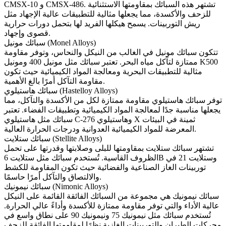
و CMSX-486. تشتهر هذه السبائك بمقاومتها الاستثنائية
CMSX-10
للزحف والأكسدة، مما يجعلها مثالية للتطبيقات عالية الإجهاد مثل
ريش التوربينات. يسمح هيكلها الفريد لها بتحمل دورات حرارية
قصوى وإجهاد.
سبائك مونيل (Monel Alloys)
تتكون
سبائك مونيل
في الغالب من النيكل والنحاس، وتوفر مقاومة
مونيل K500
ممتازة لتآكل مياه البحر. تعتبر سبائك مثل
مونيل 400
و
مثالية للتطبيقات البحرية ومعالجة المواد الكيميائية حيث تكون
مقاومة التآكل أمرًا بالغ الأهمية.
سبائك هاستيلوي (Hastelloy Alloys)
توفر
سبائك هاستيلوي
مقاومة ممتازة لكل من الأكسدة والتآكل، مما
يجعلها مناسبة جدًا لمعالجة المواد الكيميائية وتطبيقات الفضاء. تعتبر
سبائك مثل هاستيلوي C-276 وهاستيلوي X ثمينة في البيئات
المعرضة للمواد الكيميائية العدوانية ودرجات الحرارة العالية.
سبائك ستلايت (Stellite Alloys)
تشتهر
سبائك ستلايت
بمقاومتها للبلى وصلابتها وقدرتها على تحمل
و
ستلايت 21
في
ستلايت 6B
الظروف القاسية. تُستخدم سبائك مثل
توربينات الغاز الصناعية والفضائية حيث تكون المقاومة للكشط
والالتصاق والتآكل أمرًا حاسمًا.
سبائك نيمونيك (Nimonic Alloys)
سبائك نيمونيك
هي مجموعة من السبائك الفائقة القائمة على النيكل
عالية الأداء والتي توفر مقاومة ممتازة للأكسدة وأداءً عالي الحرارة.
تُستخدم سبائك مثل
نيمونيك 75
و
نيمونيك 90
على نطاق واسع في
محركات الطيران والتوربينات الغازية نظرًا لمقاومتها الفائقة للزحف