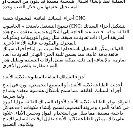
العملية أيضًا بإنشاء أشكال هندسية معقدة قد يكون من الصعب أو
المستحيل تحقيقها من خلال الصب وحده.
أجزاء السبائك الفائقة المشغولة بتقنية CNC
بتشكيل أجزاء السبائك
التشغيل باستخدام الحاسوب (CNC)
تسمح
الفائقة بدقة، خاصة عند الحاجة إلى أشكال هندسية معقدة. تنتج هذه
الطريقة أجزاء ذات تفاوتات ضيقة، مثل ريش التوربينات ومكونات
المحرك والمكونات عالية الأداء الأخرى.
الفوائد:
يمكّن التشغيل باستخدام الحاسوب من إنتاج أجزاء سبائك
فائقة بدقة عالية، مما يضمن تلبية الجزء النهائي لتفاوتات أبعاد
صارمة. بالإضافة إلى ذلك، يمكنه تقليل أوقات التسليم وتقليل هدر
المواد مقارنة بالطرق الأخرى.
أجزاء السبائك الفائقة المطبوعة ثلاثية الأبعاد
أحدثت
الطباعة ثلاثية الأبعاد
، أو التصنيع التجميعي، ثورة في إنتاج
أجزاء السبائك الفائقة، مما سمح بأشكال هندسية معقدة ونماذج
أولية سريعة.
الفوائد: توفر الطباعة ثلاثية الأبعاد لأجزاء السبائك الفائقة مزايا كبيرة
في كفاءة المواد ومرونة التصميم. تسمح بإنشاء مكونات ذات هياكل
داخلية معقدة، مما يقلل من استخدام المواد ويحسن الأداء. علاوة
على ذلك، يمكن للطباعة ثلاثية الأبعاد تقليل أوقات التسليم للإنتاج
وتكاليف التصنيع.