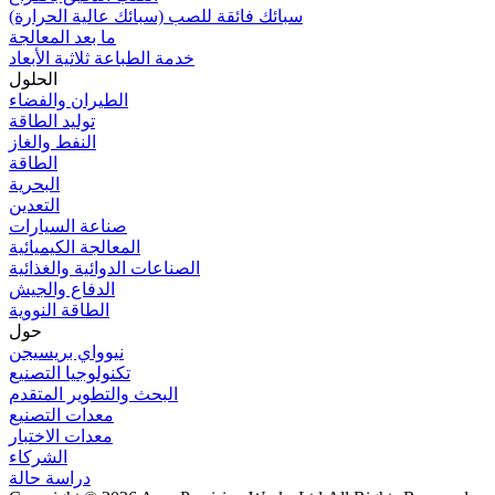
سبائك فائقة للصب (سبائك عالية الحرارة)
ما بعد المعالجة
خدمة الطباعة ثلاثية الأبعاد
الحلول
الطيران والفضاء
توليد الطاقة
النفط والغاز
الطاقة
البحرية
التعدين
صناعة السيارات
المعالجة الكيميائية
الصناعات الدوائية والغذائية
الدفاع والجيش
الطاقة النووية
حول
نيوواي بريسيجن
تكنولوجيا التصنيع
البحث والتطوير المتقدم
معدات التصنيع
معدات الاختبار
الشركاء
دراسة حالة