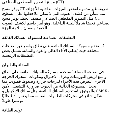
مسح التصوير المقطعي الصناعي (CT)
يوفر مسح CT طريقة غير مدمرة لفحص الميزات الداخلية للأجزاء،
مما يمكّن من كشف العيوب التي لا يمكن ملاحظتها على السطح.
مثل
التصوير المقطعي الصناعي صفيف الخط
، يوفر مسح CT
الصناعي فحصًا شاملاً للبنية الداخلية، وهو أمر حاسم لكشف العيوب
الخفية وضمان سلامة الجزء.
التطبيقات الصناعية لمسبوكة السبائك الفائقة
تُستخدم مسبوكة السبائك الفائقة على نطاق واسع عبر صناعات
مختلفة حيث يُطلب الأداء العالي والقوة والمتانة. تشمل بعض
التطبيقات الرئيسية:
الفضاء والطيران
في
صناعة الفضاء
، تُستخدم مسبوكة السبائك الفائقة على نطاق
واسع لريش التوربينات وغرف الاحتراق ومكونات المحرك الحرجة
الأخرى. تتعرض هذه الأجزاء لدرجات حرارة وضغوط قصوى، مما
يجعل المسبوكة الخالية من العيوب ضرورية للتشغيل الآمن
والموثوق. تُستخدم السبائك الفائقة، مثل سبائك الإنكونيل و CMSX،
بشكل شائع في محركات الطائرات النفاثة، مما يضمن أداءً عاليًا
وعمراً طويلاً.
توليد الطاقة