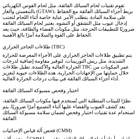
تقوم تقنيات لحام السبائك الفائقة، مثل لحام القوس الكهربائي
بالتنغستن والغاز (GTAW)، بربط أجزاء السبائك الفائقة مع الحفاظ
على سلامة المادة. يتطلب الأمر عناية خاصة أثناء اللحام لتجنب
إدخال عيوب مثل التشقق أو التشوه. يعتبر
لحام السبائك الفائقة
ضروريًا للتطبيقات الحرجة، مثل مكونات الفضاء والطاقة، حيث يعد
الحفاظ على القوة والسلامة أمرًا بالغ الأهمية.
طلاءات الحاجز الحراري (TBC)
يتم تطبيق طلاءات الحاجز الحراري على الأجزاء المعرضة للحرارة
الشديدة، مثل ريش التوربينات، لتوفير مقاومة إضافية لدرجات
الحرارة العالية والأكسدة. تطيل طلاءات TBC عمر المكونات من
خلال حمايتها من الإجهادات الحرارية. هذه الطلاءات حيوية لتعزيز
في بيئات درجات الحرارة العالية.
أداء أجزاء السبائك الفائقة
اختبار وفحص مسبوكة السبائك الفائقة
نظرًا للبيئات المتطلبة التي تُستخدم فيها
مكونات السبائك الفائقة
،
يعد كشف العيوب والقضاء عليها أثناء التصنيع أمرًا ضروريًا. يتم
استخدام عدة تقنيات اختبار وفحص لضمان سلامة
مسبوكة السبائك
:
الفائقة
فحص آلة قياس الإحداثيات (CMM)
تُستخدم آلات CMM لقياس أبعاد
أجزاء السبائك الفائقة
بدقة، مما