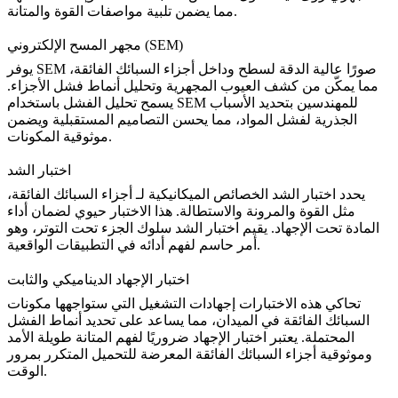
مما يضمن تلبية مواصفات القوة والمتانة.
مجهر المسح الإلكتروني (SEM)
يوفر SEM صورًا عالية الدقة لسطح وداخل
أجزاء السبائك الفائقة
،
مما يمكّن من كشف العيوب المجهرية وتحليل أنماط فشل الأجزاء.
يسمح
تحليل الفشل
باستخدام SEM للمهندسين بتحديد الأسباب
الجذرية لفشل المواد، مما يحسن التصاميم المستقبلية ويضمن
موثوقية المكونات.
اختبار الشد
يحدد اختبار الشد الخصائص الميكانيكية لـ
أجزاء السبائك الفائقة
،
مثل القوة والمرونة والاستطالة. هذا الاختبار حيوي لضمان أداء
المادة تحت الإجهاد. يقيم
اختبار الشد
سلوك الجزء تحت التوتر، وهو
أمر حاسم لفهم أدائه في التطبيقات الواقعية.
اختبار الإجهاد الديناميكي والثابت
تحاكي هذه الاختبارات إجهادات التشغيل التي ستواجهها
مكونات
السبائك الفائقة
في الميدان، مما يساعد على تحديد أنماط الفشل
المحتملة. يعتبر
اختبار الإجهاد
ضروريًا لفهم المتانة طويلة الأمد
وموثوقية أجزاء السبائك الفائقة المعرضة للتحميل المتكرر بمرور
الوقت.