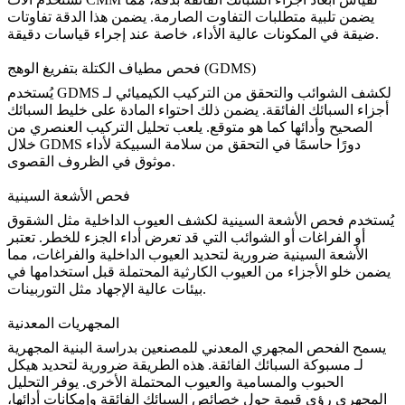
يضمن تلبية متطلبات التفاوت الصارمة. يضمن هذا الدقة تفاوتات
ضيقة في المكونات عالية الأداء، خاصة عند إجراء قياسات دقيقة.
فحص مطياف الكتلة بتفريغ الوهج (GDMS)
يُستخدم GDMS لكشف الشوائب والتحقق من التركيب الكيميائي لـ
أجزاء السبائك الفائقة
. يضمن ذلك احتواء المادة على خليط السبائك
الصحيح وأدائها كما هو متوقع. يلعب تحليل
التركيب العنصري
من
خلال GDMS دورًا حاسمًا في التحقق من سلامة السبيكة لأداء
موثوق في الظروف القصوى.
فحص الأشعة السينية
يُستخدم فحص الأشعة السينية لكشف العيوب الداخلية مثل الشقوق
أو الفراغات أو الشوائب التي قد تعرض أداء الجزء للخطر. تعتبر
الأشعة السينية ضرورية لتحديد
العيوب الداخلية
والفراغات، مما
يضمن خلو الأجزاء من العيوب الكارثية المحتملة قبل استخدامها في
بيئات عالية الإجهاد مثل التوربينات.
المجهريات المعدنية
يسمح الفحص المجهري المعدني للمصنعين بدراسة البنية المجهرية
لـ
مسبوكة السبائك الفائقة
. هذه الطريقة ضرورية لتحديد هيكل
الحبوب والمسامية والعيوب المحتملة الأخرى. يوفر
التحليل
المجهري
رؤى قيمة حول خصائص السبائك الفائقة وإمكانات أدائها،