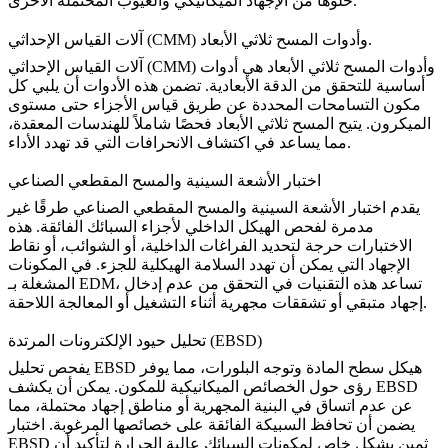
خلوها من الإجهاد الميكانيكي والعيوب المحتملة الأخرى.
آلات القياس الإحداثي (CMM) وأدوات المسح ثلاثي الأبعاد.
و
أدوات المسح ثلاثي الأبعاد
هي أدوات
آلات القياس الإحداثي (CMM)
أساسية للتحقق من الدقة الأبعادية. تضمن هذه الأدوات أن يلبي كل
مكون التسامحات المحددة عن طريق قياس الأجزاء حتى مستوى
الميكرون. يتيح المسح ثلاثي الأبعاد فحصًا شاملاً للهندسات المعقدة،
مما يساعد في اكتشاف الانحرافات التي قد تهدد الأداء.
اختبار الأشعة السينية والمسح المقطعي الصناعي
يقدم
اختبار الأشعة السينية
و
المسح المقطعي الصناعي
طرقًا غير
مدمرة لفحص الهيكل الداخلي لأجزاء السبائك الفائقة. هذه
الاختبارات حرجة لتحديد الفراغات الداخلية، أو الشوائب، أو نقاط
الإجهاد التي يمكن أن تهدد السلامة الهيكلية للجزء. في المكونات
المشغلة بـ EDM، تساعد هذه التقنيات في التحقق من عدم إدخال
إجهاد متبقي أو تشققات مجهرية أثناء التشغيل أو المعالجة اللاحقة.
تحليل حيود الإلكترونات المرتدة (EBSD)
هيكل سطح المادة وتوجه البلورات، مما يوفر
تحليل EBSD
يفحص
رؤى حول الخصائص الميكانيكية للمكون. يمكن أن يكشف EBSD
عن عدم اتساق في البنية المجهرية أو مناطق إجهاد محتملة، مما
يضمن أن تحافظ السبيكة الفائقة على خصائصها المرغوبة. اختبار
EBSD ثمين بشكل خاص لمكونات السبائك عالية الحرارة لتأكيد أن