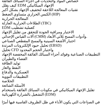
خصائص المواد والتحديات في أجزاء السبائك الفائقة
كيف يقلل EDM الإجهاد الميكانيكي
تقنيات المعالجة اللاحقة لتخفيف الإجهاد بشكل أكبر
الكبس الحراري متساوي الضغط (HIP)
المعالجة الحرارية
الطلاءات الحرارية العازلة (TBC)
EDM كعملية تشطيب
الاختبار ومراقبة الجودة للتحقق من تقليل الإجهاد
آلات القياس الإحداثي (CMM) وأدوات المسح ثلاثي الأبعاد.
اختبار الأشعة السينية والمسح المقطعي الصناعي
تحليل حيود الإلكترونات المرتدة (EBSD)
تحليل CFD واختبار الحجم المحدود
التطبيقات الصناعية وفوائد أجزاء السبائك الفائقة المخفضة الإجهاد
الفضاء والطيران
توليد الطاقة
النفط والغاز
العسكرية والدفاع
التطبيقات النووية
الخلاصة
الأسئلة الشائعة
تقليل الإجهاد الميكانيكي في مكونات السبائك الفائقة باستخدام
التشغيل بالشرارة الكهربائية (EDM)
في الصناعات التي يكون الأداء في ظل الظروف القاسية فيها أمرًا