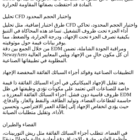
المادة قد احتفظت بصفاتها المقاومة للحرارة.
تحليل CFD واختبار الحجم المحدود
و
اختبار الحجم المحدود،
تحاكي
تحليل CFD
طرق اختبار إضافية، مثل
أداء الجزء تحت ظروف التشغيل. تساعد هذه المحاكاة في التنبؤ
بكيفية تصرف الجزء تحت الإجهاد، ودرجة الحرارة، والضغط، مما
يوفر بيانات قيمة حول موثوقيته.
من خلال الجمع بين دقة EDM ومراقبة الجودة الشاملة، تضمن
NewayAero أن كل مكون خالٍ من الإجهاد ويلبي المعايير العالية
المطلوبة في تطبيقاتها الصناعية.
التطبيقات الصناعية وفوائد أجزاء السبائك الفائقة المخفضة الإجهاد
يعد تقليل الإجهاد الميكانيكي في أجزاء السبائك الفائقة ذا قيمة
خاصة للصناعات التي تعتمد على مكونات تؤدي وظيفتها في ظل
أجزاء السبائك الفائقة المعززة بـ EDM
ظروف قاسية دون فشل.
حاسمة لقطاعات الفضاء، وتوليد الطاقة، والنفط والغاز، والدفاع،
حيث يؤدي انخفاض الإجهاد إلى إطالة العمر الافتراضي، وتحسين
الأداء، وتقليل متطلبات الصيانة.
الفضاء والطيران
في
الفضاء
، تتطلب أجزاء السبائك الفائقة مثل ريش التوربينات،
وأنظمة العادم، وغرف الاحتراق دقة أبعادية عالية وإجهادًا متبقيًا