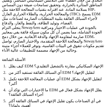
التحدي من خلال القضاء على التلامس الميكانيكي المباشر، وتقليل
المناطق المتأثرة بالحرارة، وتحقيق تسامحات ضيقة دون المساس
بسلامة المادة. عند اقترانه بتقنيات المعالجة اللاحقة مثل HIP،
والمعالجة الحرارية، والطلاء الحراري العازل (TBC)، يسمح EDM
لأجزاء السبائك الفائقة بتلبية المتطلبات الصارمة لصناعات مثل
الفضاء، وتوليد الطاقة، والنفط والغاز، والدفاع.
التزام NewayAero بالجودة
في عمليات الاختبار ومراقبة
يتجلى
الجودة الشاملة، مما يضمن أن كل مكون سبيكة فائقة يفي بمعايير
صارمة لمقاومة الإجهاد والدقة الأبعادية. من خلال دمج EDM،
والمعالجة اللاحقة المتقدمة، والاختبار الصارم، تواصل NewayAero
تقديم مكونات تتفوق في البيئات القاسية، وتوفر للعملاء أجزاء متينة
وخالية من الإجهاد مصممة للتطبيقات عالية الأداء.
الأسئلة الشائعة
كيف يقلل EDM الإجهاد الميكانيكي مقارنة بالتشغيل التقليدي؟
أي السبائك الفائقة تستفيد أكثر من EDM لتقليل الإجهاد؟
أي عمليات المعالجة اللاحقة تكمل EDM لتقليل الإجهاد بشكل
أكبر؟
ما الاختبارات التي تؤكد أن EDM يقلل الإجهاد بشكل فعال في
أجزاء السبائك الفائقة؟
في أي الصناعات يكون تقليل الإجهاد في السبائك الفائقة أكثر
أهمية، ولماذا؟