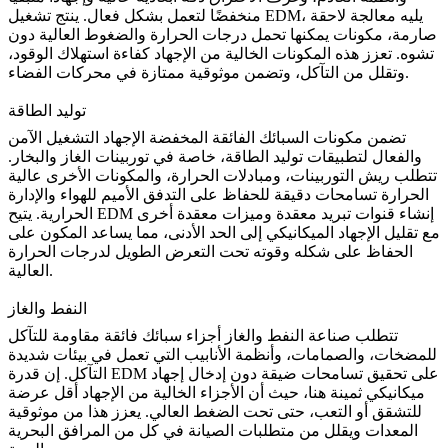
، يليه معالجة لاحقة
تشغيل EDM
منخفضًا لتعمل بشكل فعال. ينتج
صارمة، مكونات يمكنها تحمل درجات الحرارة والضغوط العالية دون
تشوه. تعزز هذه المكونات الخالية من الإجهاد كفاءة استهلاك الوقود،
وتقلل من التآكل، وتضمن موثوقية ممتازة في محركات الفضاء.
توليد الطاقة
تضمن مكونات السبائك الفائقة المخفضة الإجهاد التشغيل الآمن
والفعال لتطبيقات توليد الطاقة، خاصة في توربينات الغاز والبخار.
تتطلب ريش التوربينات، ومبادلات الحرارة، والمكونات الأخرى عالية
الحرارة تسامحات دقيقة للحفاظ على التدفق الأميم للهواء والإدارة
الحرارية. يتيح EDM إنشاء قنوات تبريد معقدة وميزات معقدة أخرى
مع تقليل الإجهاد الميكانيكي إلى الحد الأدنى، مما يساعد المكون على
الحفاظ على شكله وقوته تحت التعرض الطويل لدرجات الحرارة
العالية.
النفط والغاز
تتطلب
صناعة النفط والغاز
أجزاء سبائك فائقة مقاومة للتآكل
للمضخات، والصمامات، وأنظمة الأنابيب التي تعمل في بيئات شديدة
التآكل. إن قدرة EDM على تحقيق تسامحات ضيقة دون إدخال إجهاد
ميكانيكي ثمينة هنا، حيث أن الأجزاء الخالية من الإجهاد أقل عرضة
للتشقق أو التعب، حتى تحت الضغط العالي. يعزز هذا من موثوقية
المعدات ويقلل من متطلبات الصيانة في كل من
المرافق البحرية