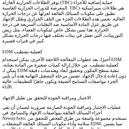
حماية إضافية للأجزاء
الطلاءات الحرارية العازلة (TBC)
توفر
المعرضة للدورات الحرارية القاسية. TBCs هي طلاءات سيراميكية
تطبق على مكونات السبائك الفائقة لعزلها عن درجات الحرارة
العالية. تحمي هذه الطلاءات الجزء من التلف الحراري وتقلل الإجهاد
عن طريق عزل المادة الأساسية ضد التقلبات السريعة في درجة
الحرارة. هذا ثمين بشكل خاص لمكونات الفضاء، مثل ريش
التوربينات، التي تعمل في بيئات تختلف فيها درجات الحرارة بشكل
كبير في فترات قصيرة.
EDM كعملية تشطيب
EDM
أخيرًا، بعد خطوات المعالجة اللاحقة الأخرى، يمكن استخدام
كعملية تشطيب. من خلال إزالة كميات صغيرة من المادة بعناية،
يمكن لـ EDM تنقية سطح المكون وتحقيق أبعاد وهندسات دقيقة
دون إعادة إدخال الإجهاد. تضمن مرحلة التشغيل النهائية هذه أن يلبي
الجزء مواصفات التسامح الضيقة ويكون جاهزًا للتطبيقات عالية
الأداء.
الاختبار ومراقبة الجودة للتحقق من تقليل الإجهاد
عمليات الاختبار ومراقبة الجودة الصارمة ضرورية لضمان أن تفي
أجزاء السبائك الفائقة بمواصفات الإجهاد والتسامح. في
NewayAero، نستخدم مجموعة واسعة من طرق الفحص للتحقق من
سلامة وأداء مكونات السبائك الفائقة المشغلة بـ EDM، مما يضمن