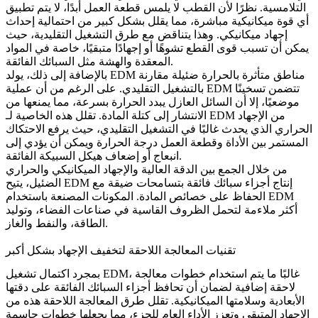
التلامسية. نظرًا لأن القطب لا يلمس قطعة العمل أبدًا، لا يتم تطبيق
أي قوة ميكانيكية مباشرة، مما يقلل بشكل كبير من احتمالية إحداث
إجهاد ميكانيكي. وهذا يتناقض مع طرق التشغيل التقليدية، حيث
يمكن أن تسبب قوى القطع تشوهًا أو إجهادًا متبقيًا، خاصة في المواد
المعقدة والهشة مثل السبائك الفائقة.
بالإضافة إلى ذلك، يولد EDM مناطق متأثرة بالحرارة ضئيلة مقارنة
بالتشغيل التقليدي. على الرغم من أن عملية EDM تتضمن تسخينًا
موضعيًا، إلا أن السائل العازل يبدد الحرارة بسرعة، مما يمنعها من
الانتشار إلى كتلة المادة. تقلل هذه الخاصية لـ EDM من الإجهاد
الحراري الذي يحدث غالبًا في التشغيل التقليدي، حيث يرفع الاحتكاك
المستمر بين الأداة وقطعة العمل درجة الحرارة ويمكن أن يؤدي إلى
انبعاج أو إضعاف هيكل السبيكة الفائقة.
من خلال الجمع بين الدقة العالية والإجهاد الميكانيكي والحراري
الضئيل، يتيح EDM إنتاج أجزاء سبائك فائقة بتسامحات ضيقة مع
الحفاظ على خصائص المادة. المكونات المصنعة باستخدام EDM
أكثر ملاءمة لتحمل الظروف القاسية في صناعات
الفضاء
، وتوليد
الطاقة، والنفط والغاز.
تقنيات المعالجة اللاحقة لتخفيف الإجهاد بشكل أكبر
، غالبًا ما يتم استخدام خطوات معالجة
تشغيل EDM
بمجرد اكتمال
لاحقة إضافية لضمان أن تحافظ أجزاء السبائك الفائقة على دقتها
الأبعادية وسلامتها الميكانيكية. تقلل طرق المعالجة اللاحقة هذه من
الإجهاد المتبقي وتعزز الأداء العام للجزء، مما يجعلها خطوات حاسمة