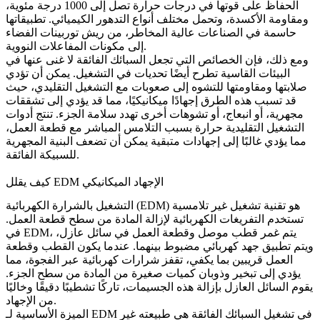
الحفاظ على قوتها في درجات حرارة تصل إلى 1000 درجة مئوية،
ومقاومة الأكسدة، وتحمل مختلف أنواع التدهور الكيميائي. تطبيقاتها
حاسمة في الصناعات عالية المخاطر، من
ريش توربينات الفضاء
.
إلى
مكونات المفاعلات النووية
ومع ذلك، فإن الخصائص التي تجعل السبائك الفائقة لا غنى عنها في
البيئات القاسية تطرح أيضًا تحديات في التشغيل. يمكن أن تؤدي
صلابتها ومقاومتها للتشوه إلى صعوبات مع التشغيل التقليدي، حيث
قد تسبب هذه الطرق إجهادًا ميكانيكيًا، مما قد يؤدي إلى
تشققات
مجهرية، أو انبعاج،
أو تشوهات أخرى تهدد سلامة الجزء. تنتج أدوات
التشغيل التقليدية حرارة بسبب التلامس المباشر مع قطعة العمل،
مما يؤدي غالبًا إلى إجهادات متبقية يمكن أن تضعف البنية المجهرية
للسبيكة الفائقة.
كيف يقلل EDM الإجهاد الميكانيكي
التشغيل بالشرارة الكهربائية (EDM) هو تقنية تشغيل غير تلامسية
تستخدم التفريغات الكهربائية لإزالة المادة من سطح قطعة العمل.
في EDM، يتم غمر قطب موصل وقطعة العمل في سائل عازل،
ويتم تطبيق جهد كهربائي مضبوط بينهما. عندما يكون القطب وقطعة
العمل قريبين بما يكفي، تقفز شرارات كهربائية عبر الفجوة، مما
يؤدي إلى تبخير وذوبان كميات صغيرة من المادة من سطح الجزء.
يقوم السائل العازل بإزالة هذه الجسيمات، تاركًا تشطيبًا دقيقًا وخاليًا
من الإجهاد.
الميزة الأساسية لـ EDM في تشغيل
السبائك الفائقة
هي طبيعته غير