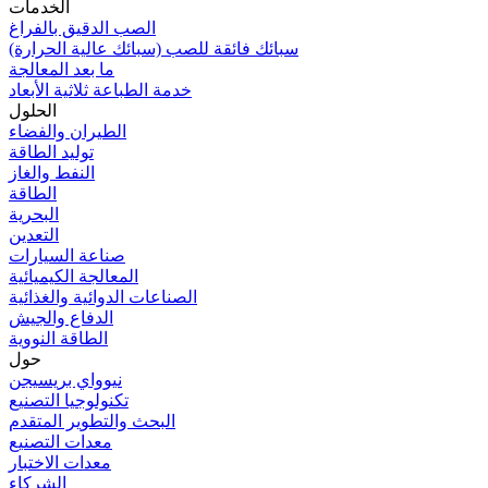
الخدمات
الصب الدقيق بالفراغ
سبائك فائقة للصب (سبائك عالية الحرارة)
ما بعد المعالجة
خدمة الطباعة ثلاثية الأبعاد
الحلول
الطيران والفضاء
توليد الطاقة
النفط والغاز
الطاقة
البحرية
التعدين
صناعة السيارات
المعالجة الكيميائية
الصناعات الدوائية والغذائية
الدفاع والجيش
الطاقة النووية
حول
نيوواي بريسيجن
تكنولوجيا التصنيع
البحث والتطوير المتقدم
معدات التصنيع
معدات الاختبار
الشركاء