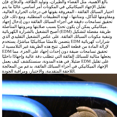
بالغ الأهمية، مثل
الفضاء والطيران
، و
توليد الطاقة
، و
الدفاع
، فإن
تقليل الإجهاد الميكانيكي في المكونات أمر أساسي. غالبًا ما يتم
اختيار
السبائك الفائقة
- المعروفة بقوتها في درجات الحرارة العالية،
ومقاومتها للتآكل، ومتانتها - لهذه التطبيقات المتطلبة. ومع ذلك، فإن
تحقيق تسامحات دقيقة في أجزاء السبائك الفائقة دون إدخال إجهاد
ميكانيكي يمكن أن يكون تحديًا بسبب صلابتها ومرونتها المتأصلة.
طريقة مفضلة لتشكيل
التشغيل بالشرارة الكهربائية (EDM)
أصبح
وتنقية مكونات السبائك الفائقة. على عكس التشغيل التقليدي الذي
يتضمن تلامسًا ميكانيكيًا مباشرًا، يستخدم EDM شرارات كهربائية
لإزالة المادة من قطعة العمل. تتيح هذه الطريقة غير التلامسية لـ
EDM تحقيق تسامحات ضيقة دون إحداث إجهاد على الجزء، مما
يجعلها مثالية للسبائك الفائقة التي تتطلب دقة عالية وإجهادًا داخليًا
ضئيلًا. في هذه المدونة، سنستكشف كيف يعمل EDM على تقليل
الإجهاد الميكانيكي في أجزاء السبائك الفائقة، بدعم من
المعالجة
، والاختبار، ومراقبة الجودة.
اللاحقة المتقدمة