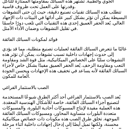
الجوي والطبية. تشتهر هذه السبائك بمقاومتها الممتازة للتآكل
وقدرتها على العمل تحت ظروف قاسية.
تتطلب هذه السبائك تقنيات تصنيع دقيقة، حيث إن حتى التشوهات
البسيطة يمكن أن تؤثر بشكل كبير على أدائها في البيئات ذات الإجهاد
العالي. يُعد الحفر العميق إحدى هذه التقنيات التي تلعب دورًا حاسمًا
في تقليل التشوهات وضمان الأداء الأمثل.
فوائد لمكونات السبائك الفائقة
غالبًا ما تتعرض السبائك الفائقة لعمليات تصنيع متطلبة، مما قد يؤدي
إلى حدوث إجهادات داخلية تسبب تشوهات. يمكن أن تؤثر هذه
التشوهات سلبًا على الخصائص الميكانيكية، مثل قوة الشد ومقاومة
التعب ومقاومة الزحف. يُعد الحفر العميق مفيدًا بشكل خاص لأجزاء
السبائك الفائقة لأنه يساعد في تخفيف هذه الإجهادات ويحسن الجودة
العامة للمكون.
الصب بالاستثمار الفراغي
يُعد
الصب بالاستثمار الفراغي
أحد أكثر الطرق شيوعًا المستخدمة
لتصنيع أجزاء السبائك الفائقة، خاصة للأشكال الهندسية المعقدة.
هذه العملية مفيدة لإنتاج المسبوكات أحادية البلورة، والمسبوكات
متعددة البلورات متساوية المحاور، و
مسبوكات السبائك الفائقة
الموجهة
. تخلق طرق الصب هذه مكونات ذات خصائص ميكانيكية
محسنة، ولكنها تميل أيضًا إلى إدخال إجهادات داخلية أثناء مرحلة