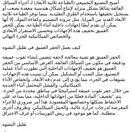
أصبح التصنيع التجميعي (الطباعة ثلاثية الأبعاد) لـ
أجزاء السبائك
الفائقة
شائعًا بشكل متزايد لإنتاج أشكال هندسية معقدة يصعب أو
يستحيل تحقيقها باستخدام الطرق التقليدية. بينما توفر الطباعة ثلاثية
الأبعاد العديد من المزايا، مثل مرونة التصميم وكفاءة المواد، إلا أنها
يمكن أن تقدم أيضًا إجهادات داخلية أثناء الطباعة. يمكن للحفر
العميق تخفيف هذه الإجهادات وتحسين الاستقرار الأبعادي
والخصائص الميكانيكية للجزء النهائي.
كيف يعمل الحفر العميق في تقليل التشوه
الحفر العميق هو تقنية معالجة لاحقة تتضمن إنشاء ثقوب عميقة
ودقيقة في مكون من السبائك الفائقة. الغرض الأساسي من الحفر
العميق هو تخفيف الإجهادات الداخلية التي تطورت أثناء عملية
التصنيع، مثل
الصب
أو
التشكيل
. يمكن أن تسبب هذه الإجهادات
تشوهات في الجزء، مما يؤدي إلى عدم دقة الأبعاد، وانخفاض الأداء
الميكانيكي، والفشل المحتمل أثناء الخدمة.
من خلال حفر ثقوب عميقة استراتيجيًا في مناطق محددة من الجزء،
يتم "تخفيف" المادة فعليًا من إجهاداتها الداخلية، مما يساعد على
الاحتفاظ بشكلها وخصائصها المقصودة. هذا أمر ضروري للأجزاء
المعرضة لدرجات حرارة عالية، والحمل الميكانيكي، وظروف أخرى
.
متطلبة، كما هو موجود في
ريش التوربينات
أو
غرف الاحتراق
تقليل التشوه