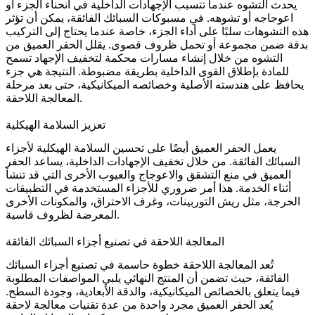
يحدث التشوه عندما تتسبب الإجهادات الداخلية في انحناء الجزء أو
اعوجاجه أو تشوهه. في
مسبوكات السبائك الفائقة
، يمكن أن تؤثر
هذه التشوهات سلبًا على أداء الجزء، خاصة عندما يحتاج إلى التركيب
بدقة ضمن مجموعة أو تحمل ظروف قصوى. يقلل الحفر العميق من
التشوه من خلال إنشاء مسارات محكمة لتخفيف الإجهاد تسمح
للمادة بإطلاق القوى الداخلية بطريقة مضبوطة. النتيجة هي جزء
يحافظ على هندسته الأصلية وخصائصه الميكانيكية، حتى بعد مرحلة
المعالجة اللاحقة.
تعزيز السلامة الهيكلية
يعمل الحفر العميق أيضًا على تحسين السلامة الهيكلية لأجزاء
السبائك الفائقة. من خلال تخفيف الإجهادات الداخلية، يساعد الحفر
العميق في منع التشقق والاعوجاج والعيوب الأخرى التي قد تنشأ
أثناء الخدمة. هذا أمر ضروري للأجزاء المستخدمة في التطبيقات
الحرجة، مثل
ريش التوربينات
، و
غرف الاحتراق
، والمكونات الأخرى
المعرضة لظروف قاسية.
المعالجة اللاحقة في تصنيع أجزاء السبائك الفائقة
تُعد المعالجة اللاحقة خطوة حاسمة في تصنيع أجزاء السبائك
الفائقة، حيث تضمن أن المنتج النهائي يلبي المواصفات المطلوبة
فيما يتعلق بالخصائص الميكانيكية، والدقة الأبعادية، وجودة السطح.
يُعد
الحفر العميق
مجرد واحدة من عدة تقنيات معالجة لاحقة