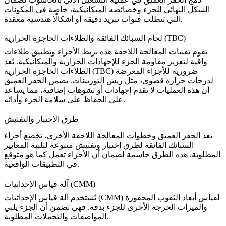
الشكل النهائي للجزء وخصائصه الميكانيكية، خاصة في المكونات
التي تتطلب قنوات تبريد دقيقة أو أشكالًا هندسية معقدة.
لحام السبائك الفائقة والطلاءات الحاجزة الحرارية (TBC)
تقوم تقنيات المعالجة اللاحقة هذه بربط الأجزاء وتطبيق طلاءات
واقية لتعزيز مقاومة الجزء للإجهادات الحرارية والميكانيكية. تُعد
ضرورية للأجزاء المعرضة
الطلاءات الحاجزة الحرارية (TBC)
لدرجات حرارة قصوى، مثل ريش التوربينات. يضمن
الحفر العميق
أن هذه العمليات لا تقدم إجهادات أو تشوهات إضافية، مما يساعد
على الحفاظ على سلامة الجزء وأدائه.
طرق الاختبار والتفتيش
بعد الحفر العميق وخطوات المعالجة اللاحقة الأخرى، تخضع أجزاء
السبائك الفائقة لطرق اختبار وتفتيش متنوعة لتلبية المعايير
المطلوبة. هذه الطرق حاسمة لضمان أن الأجزاء تعمل كما هو متوقع
في التطبيقات الواقعية.
آلة قياس الإحداثيات (CMM)
لقياس أبعاد الثقوب المحفورة
آلة قياس الإحداثيات (CMM)
تُستخدم
والميزات الحرجة الأخرى للجزء بدقة. فهي تضمن أن الجزء يلبي
المواصفات والتحملات المطلوبة.