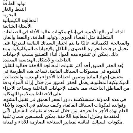
توليد الطاقة
النفط والغاز
البحرية
المعالجة الكيميائية
الأسئلة الشائعة
الدقة أمر بالغ الأهمية في إنتاج مكونات عالية الأداء في الصناعات
المتطلبة مثل
الفضاء الجوي
، و
توليد الطاقة
، و
النفط والغاز
،
و
المعالجة الكيميائية
. غالبًا ما يتم اختيار السبائك الفائقة لقدرتها على
تحمل درجات الحرارة القصوى والتآكل والإجهادات الميكانيكية. ومع
ذلك، يمكن أن تتشوه هذه المواد أثناء التصنيع بسبب الإجهادات
الداخلية والأشكال الهندسية المعقدة.
يُعد الحفر العميق أحد أكثر تقنيات المعالجة اللاحقة فعالية لتقليل
التشوه في مسبوكات السبائك الفائقة. تساعد هذه الطريقة في
تخفيف إجهاد المادة وتضمن احتفاظ الأجزاء بالهندسة والخصائص
الميكانيكية المطلوبة. يعمل الحفر العميق من خلال إزالة المواد بدقة
من المناطق الداخلية، مما يخفف الإجهادات الداخلية ويساعد الأجزاء
على الاحتفاظ بسلامتها الهيكلية.
في هذه المدونة، سنستكشف دور الحفر العميق في تقليل التشوه،
وفوائده لمكونات السبائك الفائقة، وكيف يساهم في الجودة والأداء
العام لهذه الأجزاء الحرجة. من خلال استخدام
تقنيات التشغيل الآلي
المتقدمة وطرق
المعالجة اللاحقة
، يمكن للمصنعين ضمان تلبية
مكونات السبائك الفائقة لمعايير الصناعة الصارمة للأداء والمتانة.