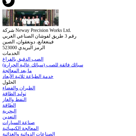
شركة Neway Precision Works Ltd.
رقم 3 طريق لفوشان الصناعي الغربي
فينغغانغ، دونغقوان، الصين
الرمز البريدي 523000
الخدمات
الصب الدقيق بالفراغ
سبائك فائقة للصب (سبائك عالية الحرارة)
ما بعد المعالجة
خدمة الطباعة ثلاثية الأبعاد
الحلول
الطيران والفضاء
توليد الطاقة
النفط والغاز
الطاقة
البحرية
التعدين
صناعة السيارات
المعالجة الكيميائية
الصناعات الدوائية والغذائية