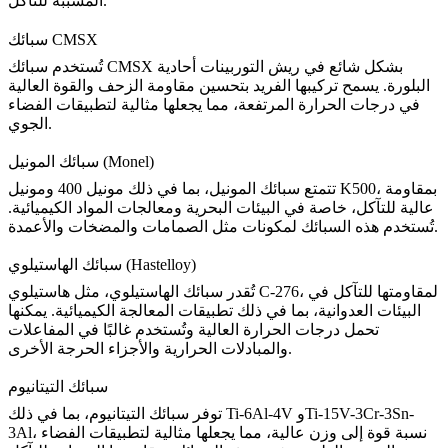
المسببة للتآكل.
سبائك CMSX
بشكل شائع في ريش التوربينات أحادية
سبائك CMSX
تُستخدم
البلورة. يسمح تركيبها الفريد بتحسين مقاومة الزحف والقوة العالية
في درجات الحرارة المرتفعة، مما يجعلها مثالية لتطبيقات الفضاء
الجوي.
سبائك المونيل (Monel)
، بمقاومة
مونيل K500
تتمتع
سبائك المونيل
، بما في ذلك
مونيل 400
و
عالية للتآكل، خاصة في البيئات البحرية ومعالجات المواد الكيميائية.
تُستخدم هذه السبائك لمكونات مثل الصمامات والمضخات والأعمدة.
سبائك الهاستيلوي (Hastelloy)
، لمقاومتها للتآكل في
هاستيلوي C-276
تُقدر
سبائك الهاستيلوي
، مثل
البيئات العدوانية، بما في ذلك تطبيقات المعالجة الكيميائية. يمكنها
تحمل درجات الحرارة العالية وتُستخدم غالبًا في المفاعلات
والمبادلات الحرارية والأجزاء الحرجة الأخرى.
سبائك التيتانيوم
Ti-15V-3Cr-3Sn-
و
Ti-6Al-4V
، بما في ذلك
توفر
سبائك التيتانيوم
، نسبة قوة إلى وزن عالية، مما يجعلها مثالية لتطبيقات الفضاء
3Al