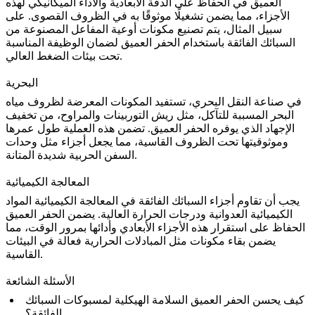
العميق في الحفاظ على الدقة الأبعادية والأداء الميكانيكي لهذه
الأجزاء، مما يضمن تشغيلًا موثوقًا به في الظروف القصوى. على
سبيل المثال، يتم تصنيع
مكونات أوعية المفاعل
المصنوعة من
السبائك الفائقة باستخدام الحفر العميق لضمان الوظيفة المناسبة
تحت بيئات الضغط العالي.
البحرية
في صناعة
النقل البحري
، تستفيد المكونات المعرضة لظروف مياه
البحر المسببة للتآكل، مثل ريش التوربينات والمراوح، من تخفيف
الإجهاد الذي يوفره الحفر العميق. تضمن هذه العملية طول عمرها
وموثوقيتها تحت الظروف القاسية، مما يجعل أجزاء مثل
وحدات
شديدة المتانة.
السفن الحربية
المعالجة الكيميائية
يجب أن تقاوم أجزاء السبائك الفائقة في المعالجة الكيميائية المواد
الكيميائية العدوانية ودرجات الحرارة العالية. يضمن الحفر العميق
الحفاظ على استقرار هذه الأجزاء الأبعادي وأدائها بمرور الوقت، مما
يضمن بقاء مكونات مثل
المبادلات الحرارية
فعالة في البيئات
القاسية.
الأسئلة الشائعة
كيف يحسن الحفر العميق السلامة الهيكلية لمسبوكات السبائك
الفائقة؟