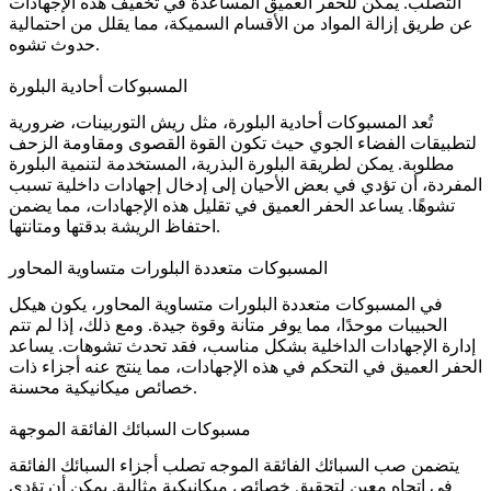
التصلب. يمكن للحفر العميق المساعدة في تخفيف هذه الإجهادات
عن طريق إزالة المواد من الأقسام السميكة، مما يقلل من احتمالية
حدوث تشوه.
المسبوكات أحادية البلورة
تُعد
المسبوكات أحادية البلورة
، مثل ريش التوربينات، ضرورية
لتطبيقات الفضاء الجوي حيث تكون القوة القصوى ومقاومة الزحف
مطلوبة. يمكن لطريقة البلورة البذرية، المستخدمة لتنمية البلورة
المفردة، أن تؤدي في بعض الأحيان إلى إدخال إجهادات داخلية تسبب
تشوهًا. يساعد الحفر العميق في تقليل هذه الإجهادات، مما يضمن
احتفاظ الريشة بدقتها ومتانتها.
المسبوكات متعددة البلورات متساوية المحاور
في
المسبوكات متعددة البلورات متساوية المحاور
، يكون هيكل
الحبيبات موحدًا، مما يوفر متانة وقوة جيدة. ومع ذلك، إذا لم تتم
إدارة الإجهادات الداخلية بشكل مناسب، فقد تحدث تشوهات. يساعد
الحفر العميق في التحكم في هذه الإجهادات، مما ينتج عنه أجزاء ذات
خصائص ميكانيكية محسنة.
مسبوكات السبائك الفائقة الموجهة
يتضمن
صب السبائك الفائقة الموجه
تصلب أجزاء السبائك الفائقة
في اتجاه معين لتحقيق خصائص ميكانيكية مثالية. يمكن أن تؤدي