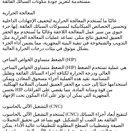
مستخدمة لتعزيز جودة مكونات السبائك الفائقة.
المعالجة الحرارية
غالبًا ما تُستخدم
المعالجة الحرارية
لتخفيف الإجهادات الداخلية
وتحسين الخصائص الميكانيكية لمسبوكات السبائك الفائقة. إنها جزء
حيوي من سير عمل المعالجة اللاحقة وغالبًا ما تُستخدم مع الحفر
العميق لتحقيق نتائج مثلى. تساعد عمليات المعالجة الحرارية مثل
التذويب والشيخوخة في تنقية البنية المجهرية، مما يضمن أداء الجزء
بشكل موثوق في بيئات درجات الحرارة العالية.
الضغط متساوي الخواص الساخن (HIP)
هي عملية تستخدم الضغط
الضغط متساوي الخواص الساخن (HIP)
العالي ودرجة الحرارة لكثافة أجزاء السبائك الفائقة وتقليل
المسامية. تفيد هذه العملية أجزاء مسحوق المعادن ويمكن
استخدامها جنبًا إلى جنب مع الحفر العميق لضمان السلامة الهيكلية.
يحسن HIP من قوة ومتانة المادة، مما يقضي على الفراغات
المجهرية التي يمكن أن تؤثر على أداء المكون تحت الإجهاد.
التشغيل الآلي بالحاسوب (CNC)
لتنقيح أبعاد أجزاء السبائك
التشغيل الآلي بالحاسوب (CNC)
يُستخدم
الفائقة بعد الصب أو التشكيل. فهو يساعد في تحقيق التحملات
الضيقة وتشطيبات السطح المطلوبة للتطبيقات عالية الأداء. يمكن
دمج
الحفر العميق
في عملية التشغيل الآلي بالحاسوب لضمان