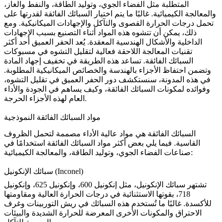
المتطلبة مثل الفضاء الجوي، وتوليد الطاقة، والنفط والغاز،
والمعالجة الكيميائية. غالبًا ما يتم اختيار السبائك الفائقة لقدرتها على
تحمل درجات الحرارة القصوى والتآكل والإجهادات الميكانيكية. ومع
ذلك، يمكن أن تتشوه هذه المواد أثناء التصنيع بسبب الإجهادات
الداخلية والأشكال الهندسية المعقدة. يُعد الحفر العميق أحد أكثر
تقنيات المعالجة اللاحقة فعالية لتقليل التشوه في مسبوكات
السبائك الفائقة. تساعد هذه الطريقة في تخفيف إجهاد المادة
وتضمن احتفاظ الأجزاء بالهندسة والخصائص الميكانيكية المطلوبة.
في هذه المدونة، سنستكشف دور الحفر العميق في تقليل التشوه،
وفوائده لمكونات السبائك الفائقة، وكيف يساهم في الجودة والأداء
العام لهذه الأجزاء الحرجة.
مواد السبائك الفائقة النموذجية
السبائك الفائقة هي مواد عالية الأداء مصممة لتحمل الظروف
القاسية. فيما يلي بعض أكثر مواد السبائك الفائقة استخدامًا في
صناعات الفضاء الجوي، وتوليد الطاقة، والمعالجة الكيميائية:
سبائك الإنكونيل (Inconel)
تشتهر سبائك الإنكونيل، مثل
إنكونيل 600
، و
إنكونيل 625
، و
إنكونيل
718
، بقوتها الاستثنائية في درجات الحرارة العالية ومقاومتها
للأكسدة. غالبًا ما تُستخدم هذه السبائك في ريش التوربينات وغرف
الاحتراق والمكونات الأخرى المعرضة للحرارة الشديدة والبيئات